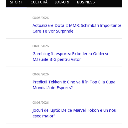
SPORT
CULTURĂ
JOB-URI
BUSINESS
08/08/2026
Actualizare Dota 2 MMR: Schimbări Importante
Care Te Vor Surprinde
08/08/2026
Gambling în esports: Extinderea Oddin și
Măsurile BIG pentru Viitor
08/08/2026
Predicții Tekken 8: Cine va fi în Top 8 la Cupa
Mondială de Esports?
08/08/2026
Jocuri de luptă: De ce Marvel Tōkon e un nou
eșec major?