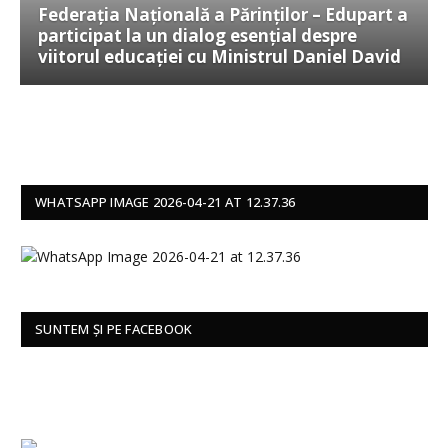
Federația Națională a Părinților – Edupart a
participat la un dialog esențial despre
viitorul educației cu Ministrul Daniel David
WHATSAPP IMAGE 2026-04-21 AT 12.37.36
SUNTEM ȘI PE FACEBOOK