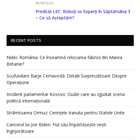
08/08/2026
Predicții LEC: Roboți vs Experți în Săptămâna 3
– Ce să Așteptăm?
RECENT POSTS
Nidec România: Ce înseamnă relocarea fabricii din Marea
Britanie?
Scufundare Barje Cernavodă: Detalii Surprinzătoare Despre
Operațiune
Incident parlamentar Kosovo: Ouăle care au zguduit scena
politică internațională
Strâmtoarea Ormuz: Cerințele Iranului pentru Statele Unite
Cancerul lui Joe Biden: Fiul său împărtășește vești
îngrijorătoare