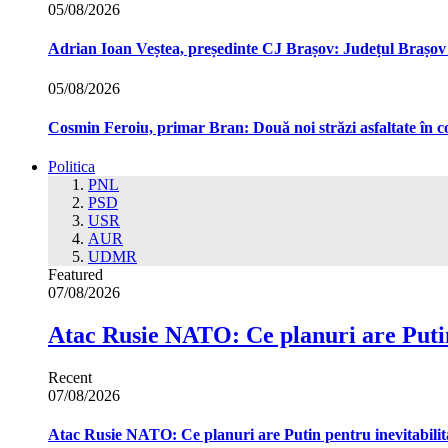
05/08/2026
Adrian Ioan Veștea, președinte CJ Brașov: Județul Brașov in
05/08/2026
Cosmin Feroiu, primar Bran: Două noi străzi asfaltate î
Politica
PNL
PSD
USR
AUR
UDMR
Featured
07/08/2026
Atac Rusie NATO: Ce planuri are Putin
Recent
07/08/2026
Atac Rusie NATO: Ce planuri are Putin pentru inevitabilit