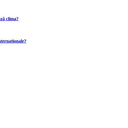
ază clima?
internaționale?