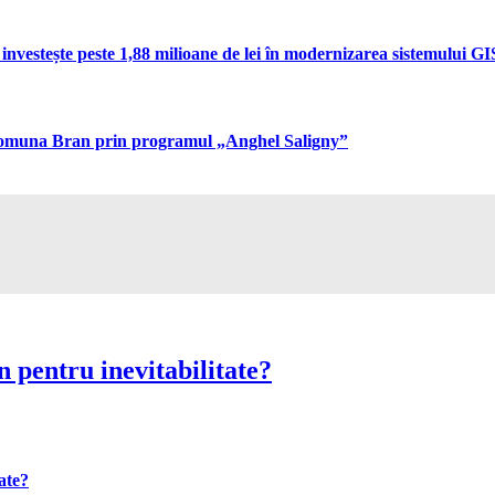
vestește peste 1,88 milioane de lei în modernizarea sistemului GIS 
n comuna Bran prin programul „Anghel Saligny”
 pentru inevitabilitate?
ate?