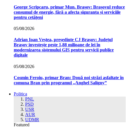
George Scripcaru, primar Mun. Brașov: Brașovul reduce
consumul de energie, fără a afecta siguranța și serviciile
pentru cetățeni
05/08/2026
Adrian Ioan Veștea, președinte CJ Brașov: Județul
Brașov investește peste 1,88 milioane de lei în
modernizarea sistemului GIS pentru servicii publice
digitale
05/08/2026
Cosmin Feroiu, primar Bran: Două noi străzi asfaltate în
comuna Bran prin programul „Anghel Saligny”
Politica
PNL
PSD
USR
AUR
UDMR
Featured