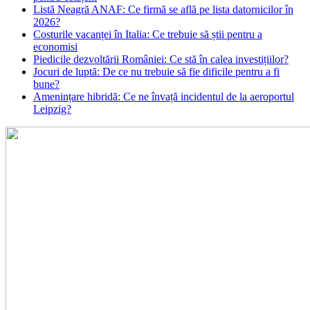
Listă Neagră ANAF: Ce firmă se află pe lista datornicilor în
2026?
Costurile vacanței în Italia: Ce trebuie să știi pentru a
economisi
Piedicile dezvoltării României: Ce stă în calea investițiilor?
Jocuri de luptă: De ce nu trebuie să fie dificile pentru a fi
bune?
Amenințare hibridă: Ce ne învață incidentul de la aeroportul
Leipzig?