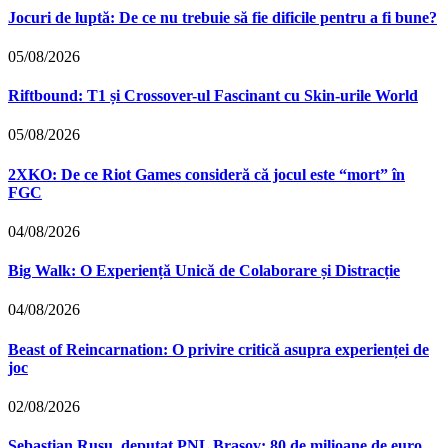
Jocuri de luptă: De ce nu trebuie să fie dificile pentru a fi bune?
05/08/2026
Riftbound: T1 și Crossover-ul Fascinant cu Skin-urile World
05/08/2026
2XKO: De ce Riot Games consideră că jocul este “mort” în
FGC
04/08/2026
Big Walk: O Experiență Unică de Colaborare și Distracție
04/08/2026
Beast of Reincarnation: O privire critică asupra experienței de
joc
02/08/2026
Sebastian Rusu, deputat PNL Brașov: 80 de milioane de euro