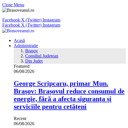
Close Menu
Facebook
X (Twitter)
Instagram
Facebook
X (Twitter)
Instagram
Acasă
Administratie
Braşov
Consiliul Judeţean
Din Judeţ
Featured
06/08/2026
George Scripcaru, primar Mun.
Brașov: Brașovul reduce consumul de
energie, fără a afecta siguranța și
serviciile pentru cetățeni
Recent
06/08/2026