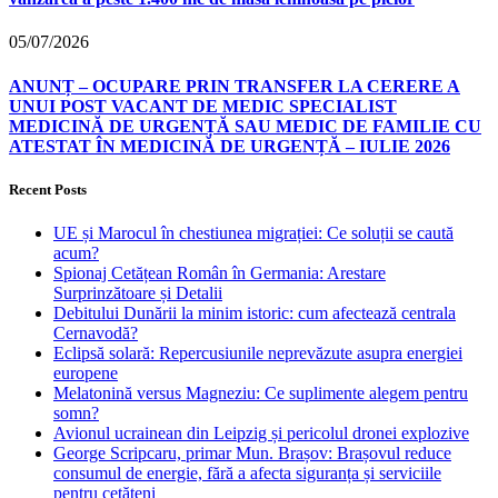
05/07/2026
ANUNȚ – OCUPARE PRIN TRANSFER LA CERERE A
UNUI POST VACANT DE MEDIC SPECIALIST
MEDICINĂ DE URGENȚĂ SAU MEDIC DE FAMILIE CU
ATESTAT ÎN MEDICINĂ DE URGENȚĂ – IULIE 2026
Recent Posts
UE și Marocul în chestiunea migrației: Ce soluții se caută
acum?
Spionaj Cetățean Român în Germania: Arestare
Surprinzătoare și Detalii
Debitului Dunării la minim istoric: cum afectează centrala
Cernavodă?
Eclipsă solară: Repercusiunile neprevăzute asupra energiei
europene
Melatonină versus Magneziu: Ce suplimente alegem pentru
somn?
Avionul ucrainean din Leipzig și pericolul dronei explozive
George Scripcaru, primar Mun. Brașov: Brașovul reduce
consumul de energie, fără a afecta siguranța și serviciile
pentru cetățeni