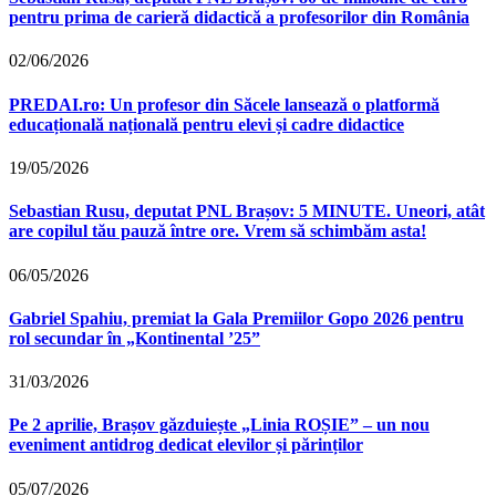
pentru prima de carieră didactică a profesorilor din România
02/06/2026
PREDAI.ro: Un profesor din Săcele lansează o platformă
educațională națională pentru elevi și cadre didactice
19/05/2026
Sebastian Rusu, deputat PNL Brașov: 5 MINUTE. Uneori, atât
are copilul tău pauză între ore. Vrem să schimbăm asta!
06/05/2026
Gabriel Spahiu, premiat la Gala Premiilor Gopo 2026 pentru
rol secundar în „Kontinental ’25”
31/03/2026
Pe 2 aprilie, Brașov găzduiește „Linia ROȘIE” – un nou
eveniment antidrog dedicat elevilor și părinților
05/07/2026