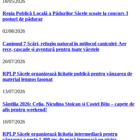
18/05/2026
Regia Publică Locală a Pădurilor Săcele scoate la concurs 3
posturi de pădurar
02/08/2026
Canionul 7 Scări, refugiu natural în mijlocul caniculei: Aer
rece, cascade și aventură pentru toate vârstele
20/07/2026
RPLP Săcele organizează licitație publică pentru vânzarea de
material lemnos fasonat
13/07/2026
Sântilia 2026: Celia, Niculina Stoican și Costel Biju – capete de
afis pentru weekend!
10/07/2026
RPLP Săcele organizează licitația intermediară pentru
vânzarea a peste 1.400 mc de masă lemnoasă pe picior