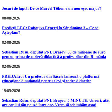
Jocuri de luptă: De ce Marvel Tōkon e un nou eșec major?
08/08/2026
Predicții LEC: Roboți vs Experți în Săptămâna 3 – Ce să
Așteptăm?
02/08/2026
Sebastian Rusu, deputat PNL Brașov: 80 de milioane de euro
pentru prima de carieră didactică a profesorilor din România
02/06/2026
PREDAI.ro: Un profesor din Săcele lansează o platformă
educațională națională pentru elevi și cadre didactice
19/05/2026
Sebastian Rusu, deputat PNL Brașov: 5 MINUTE. Uneori, atât
are copilul tău pauză între ore. Vrem să schimbăm asta!