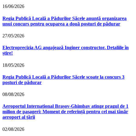
16/06/2026
Regia Publică Locală a Pădurilor Săcele anunță organizarea
unui concurs pentru ocuparea a două posturi de pădurar
27/05/2026
Electroprecizia AG angajează Inginer constructor. Detaliile în
știre!
18/05/2026
Regia Publică Locală a Pădurilor Săcele scoate la concurs 3
posturi de pădurar
08/08/2026
Aeroportul Internațional Brașov‑Ghimbav atinge pragul de 1
milion de pasageri: Moment de referință pentru cel mai tânăr
aeroport al țării
02/08/2026