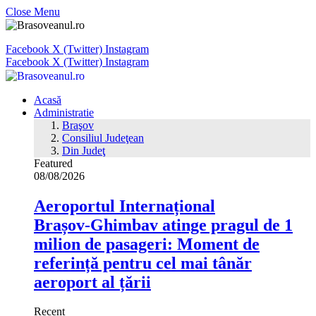
Close Menu
Facebook
X (Twitter)
Instagram
Facebook
X (Twitter)
Instagram
Acasă
Administratie
Braşov
Consiliul Judeţean
Din Judeţ
Featured
08/08/2026
Aeroportul Internațional
Brașov‑Ghimbav atinge pragul de 1
milion de pasageri: Moment de
referință pentru cel mai tânăr
aeroport al țării
Recent