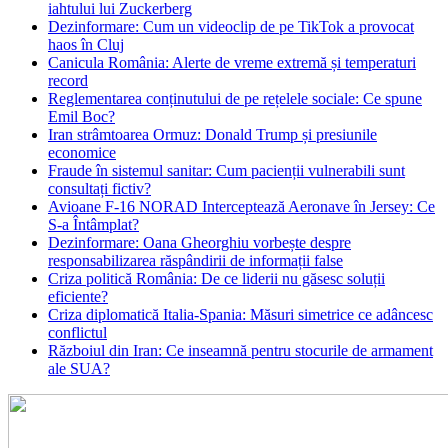
iahtului lui Zuckerberg
Dezinformare: Cum un videoclip de pe TikTok a provocat
haos în Cluj
Canicula România: Alerte de vreme extremă și temperaturi
record
Reglementarea conținutului de pe rețelele sociale: Ce spune
Emil Boc?
Iran strâmtoarea Ormuz: Donald Trump și presiunile
economice
Fraude în sistemul sanitar: Cum pacienții vulnerabili sunt
consultați fictiv?
Avioane F-16 NORAD Interceptează Aeronave în Jersey: Ce
S-a Întâmplat?
Dezinformare: Oana Gheorghiu vorbește despre
responsabilizarea răspândirii de informații false
Criza politică România: De ce liderii nu găsesc soluții
eficiente?
Criza diplomatică Italia-Spania: Măsuri simetrice ce adâncesc
conflictul
Războiul din Iran: Ce inseamnă pentru stocurile de armament
ale SUA?