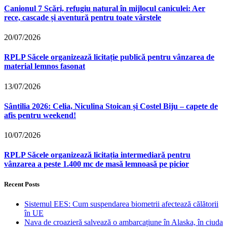
Canionul 7 Scări, refugiu natural în mijlocul caniculei: Aer
rece, cascade și aventură pentru toate vârstele
20/07/2026
RPLP Săcele organizează licitație publică pentru vânzarea de
material lemnos fasonat
13/07/2026
Sântilia 2026: Celia, Niculina Stoican și Costel Biju – capete de
afis pentru weekend!
10/07/2026
RPLP Săcele organizează licitația intermediară pentru
vânzarea a peste 1.400 mc de masă lemnoasă pe picior
Recent Posts
Sistemul EES: Cum suspendarea biometrii afectează călătorii
în UE
Nava de croazieră salvează o ambarcațiune în Alaska, în ciuda