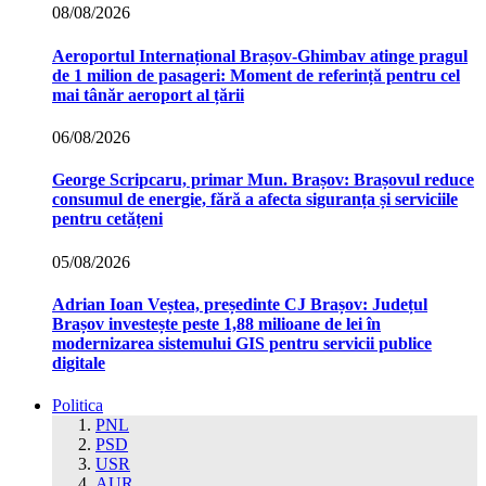
08/08/2026
Aeroportul Internațional Brașov‑Ghimbav atinge pragul
de 1 milion de pasageri: Moment de referință pentru cel
mai tânăr aeroport al țării
06/08/2026
George Scripcaru, primar Mun. Brașov: Brașovul reduce
consumul de energie, fără a afecta siguranța și serviciile
pentru cetățeni
05/08/2026
Adrian Ioan Veștea, președinte CJ Brașov: Județul
Brașov investește peste 1,88 milioane de lei în
modernizarea sistemului GIS pentru servicii publice
digitale
Politica
PNL
PSD
USR
AUR