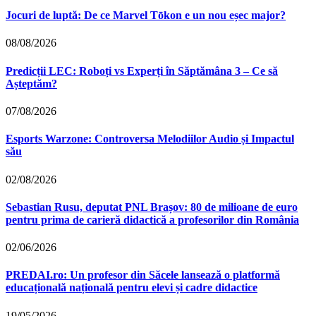
Jocuri de luptă: De ce Marvel Tōkon e un nou eșec major?
08/08/2026
Predicții LEC: Roboți vs Experți în Săptămâna 3 – Ce să
Așteptăm?
07/08/2026
Esports Warzone: Controversa Melodiilor Audio și Impactul
său
02/08/2026
Sebastian Rusu, deputat PNL Brașov: 80 de milioane de euro
pentru prima de carieră didactică a profesorilor din România
02/06/2026
PREDAI.ro: Un profesor din Săcele lansează o platformă
educațională națională pentru elevi și cadre didactice
19/05/2026