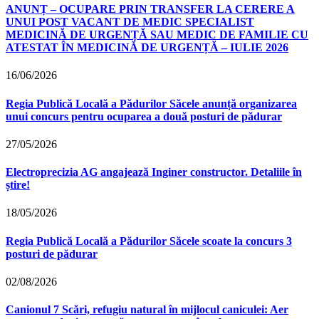
ANUNȚ – OCUPARE PRIN TRANSFER LA CERERE A
UNUI POST VACANT DE MEDIC SPECIALIST
MEDICINĂ DE URGENȚĂ SAU MEDIC DE FAMILIE CU
ATESTAT ÎN MEDICINĂ DE URGENȚĂ – IULIE 2026
16/06/2026
Regia Publică Locală a Pădurilor Săcele anunță organizarea
unui concurs pentru ocuparea a două posturi de pădurar
27/05/2026
Electroprecizia AG angajează Inginer constructor. Detaliile în
știre!
18/05/2026
Regia Publică Locală a Pădurilor Săcele scoate la concurs 3
posturi de pădurar
02/08/2026
Canionul 7 Scări, refugiu natural în mijlocul caniculei: Aer