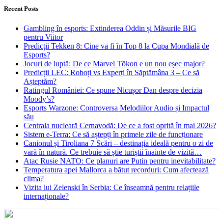
Recent Posts
Gambling în esports: Extinderea Oddin și Măsurile BIG
pentru Viitor
Predicții Tekken 8: Cine va fi în Top 8 la Cupa Mondială de
Esports?
Jocuri de luptă: De ce Marvel Tōkon e un nou eșec major?
Predicții LEC: Roboți vs Experți în Săptămâna 3 – Ce să
Așteptăm?
Ratingul României: Ce spune Nicușor Dan despre decizia
Moody’s?
Esports Warzone: Controversa Melodiilor Audio și Impactul
său
Centrala nucleară Cernavodă: De ce a fost oprită în mai 2026?
Sistem e-Terra: Ce să aștepți în primele zile de funcționare
Canionul și Tiroliana 7 Scări – destinația ideală pentru o zi de
vară în natură. Ce trebuie să știe turiștii înainte de vizită…
Atac Rusie NATO: Ce planuri are Putin pentru inevitabilitate?
Temperatura apei Mallorca a bătut recorduri: Cum afectează
clima?
Vizita lui Zelenski în Serbia: Ce înseamnă pentru relațiile
internaționale?