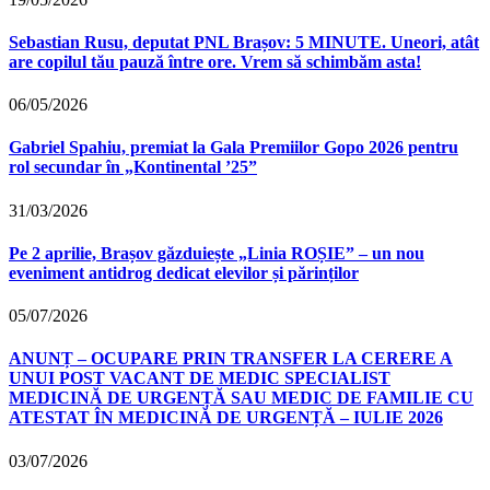
Sebastian Rusu, deputat PNL Brașov: 5 MINUTE. Uneori, atât
are copilul tău pauză între ore. Vrem să schimbăm asta!
06/05/2026
Gabriel Spahiu, premiat la Gala Premiilor Gopo 2026 pentru
rol secundar în „Kontinental ’25”
31/03/2026
Pe 2 aprilie, Brașov găzduiește „Linia ROȘIE” – un nou
eveniment antidrog dedicat elevilor și părinților
05/07/2026
ANUNȚ – OCUPARE PRIN TRANSFER LA CERERE A
UNUI POST VACANT DE MEDIC SPECIALIST
MEDICINĂ DE URGENȚĂ SAU MEDIC DE FAMILIE CU
ATESTAT ÎN MEDICINĂ DE URGENȚĂ – IULIE 2026
03/07/2026