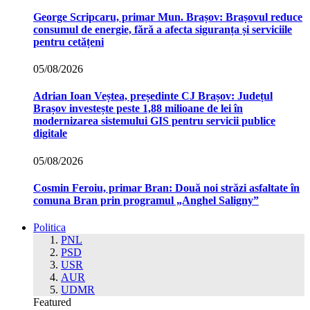
George Scripcaru, primar Mun. Brașov: Brașovul reduce
consumul de energie, fără a afecta siguranța și serviciile
pentru cetățeni
05/08/2026
Adrian Ioan Veștea, președinte CJ Brașov: Județul
Brașov investește peste 1,88 milioane de lei în
modernizarea sistemului GIS pentru servicii publice
digitale
05/08/2026
Cosmin Feroiu, primar Bran: Două noi străzi asfaltate în
comuna Bran prin programul „Anghel Saligny”
Politica
PNL
PSD
USR
AUR
UDMR
Featured