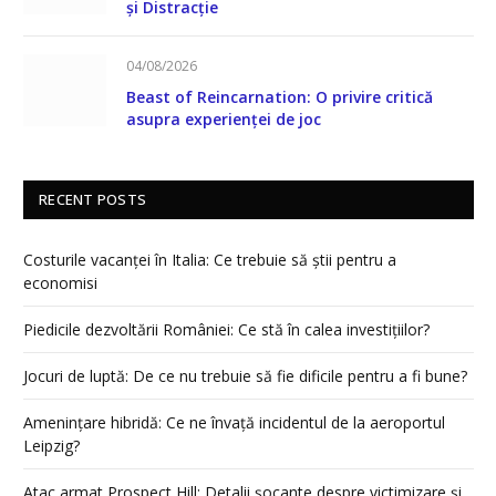
și Distracție
04/08/2026
Beast of Reincarnation: O privire critică
asupra experienței de joc
RECENT POSTS
Costurile vacanței în Italia: Ce trebuie să știi pentru a
economisi
Piedicile dezvoltării României: Ce stă în calea investițiilor?
Jocuri de luptă: De ce nu trebuie să fie dificile pentru a fi bune?
Amenințare hibridă: Ce ne învață incidentul de la aeroportul
Leipzig?
Atac armat Prospect Hill: Detalii șocante despre victimizare și