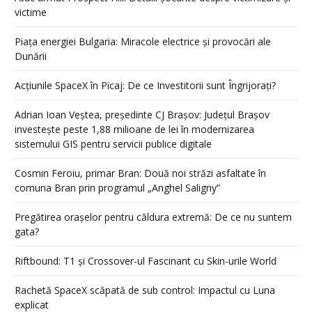
victime
Piața energiei Bulgaria: Miracole electrice și provocări ale
Dunării
Acțiunile SpaceX în Picaj: De ce Investitorii sunt Îngrijorați?
Adrian Ioan Veștea, președinte CJ Brașov: Județul Brașov
investește peste 1,88 milioane de lei în modernizarea
sistemului GIS pentru servicii publice digitale
Cosmin Feroiu, primar Bran: Două noi străzi asfaltate în
comuna Bran prin programul „Anghel Saligny”
Pregătirea orașelor pentru căldura extremă: De ce nu suntem
gata?
Riftbound: T1 și Crossover-ul Fascinant cu Skin-urile World
Rachetă SpaceX scăpată de sub control: Impactul cu Luna
explicat