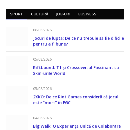
SPORT
CULTURĂ
JOB-URI
BUSINESS
06/08/2026
Jocuri de luptă: De ce nu trebuie să fie dificile
pentru a fi bune?
05/08/2026
Riftbound: T1 și Crossover-ul Fascinant cu
Skin-urile World
05/08/2026
2XKO: De ce Riot Games consideră că jocul
este “mort” în FGC
04/08/2026
Big Walk: O Experiență Unică de Colaborare