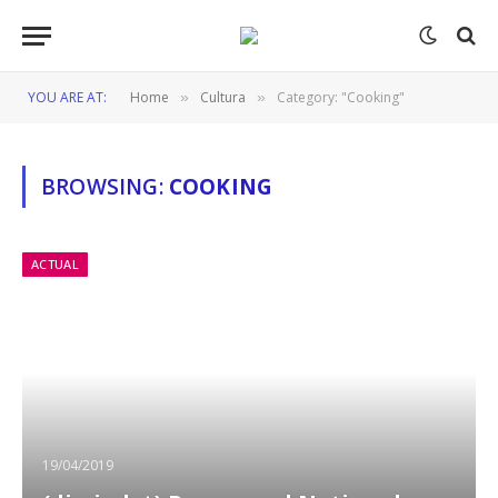
YOU ARE AT:
Home
Cultura
Category: "Cooking"
»
»
BROWSING:
COOKING
ACTUAL
19/04/2019