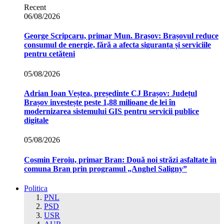
Recent
06/08/2026
George Scripcaru, primar Mun. Brașov: Brașovul reduce
consumul de energie, fără a afecta siguranța și serviciile
pentru cetățeni
05/08/2026
Adrian Ioan Veștea, președinte CJ Brașov: Județul
Brașov investește peste 1,88 milioane de lei în
modernizarea sistemului GIS pentru servicii publice
digitale
05/08/2026
Cosmin Feroiu, primar Bran: Două noi străzi asfaltate în
comuna Bran prin programul „Anghel Saligny”
Politica
PNL
PSD
USR