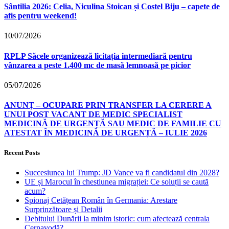
Sântilia 2026: Celia, Niculina Stoican și Costel Biju – capete de
afis pentru weekend!
10/07/2026
RPLP Săcele organizează licitația intermediară pentru
vânzarea a peste 1.400 mc de masă lemnoasă pe picior
05/07/2026
ANUNȚ – OCUPARE PRIN TRANSFER LA CERERE A
UNUI POST VACANT DE MEDIC SPECIALIST
MEDICINĂ DE URGENȚĂ SAU MEDIC DE FAMILIE CU
ATESTAT ÎN MEDICINĂ DE URGENȚĂ – IULIE 2026
Recent Posts
Succesiunea lui Trump: JD Vance va fi candidatul din 2028?
UE și Marocul în chestiunea migrației: Ce soluții se caută
acum?
Spionaj Cetățean Român în Germania: Arestare
Surprinzătoare și Detalii
Debitului Dunării la minim istoric: cum afectează centrala
Cernavodă?