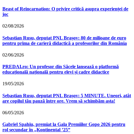
Beast of Reincarnation: O privire critică asupra experienței de
joc
02/08/2026
Sebastian Rusu, deputat PNL Brașov: 80 de milioane de euro
pentru prima de carieră didactică a profesorilor din România
02/06/2026
PREDAI.ro: Un profesor din Săcele lansează o platformă
educațională națională pentru elevi și cadre didactice
19/05/2026
Sebastian Rusu, deputat PNL Brașov: 5 MINUTE. Uneori, atât
are copilul tău pauză între ore. Vrem să schimbăm asta!
06/05/2026
Gabriel Spahiu, premiat la Gala Premiilor Gopo 2026 pentru
rol secundar în „Kontinental ’25”