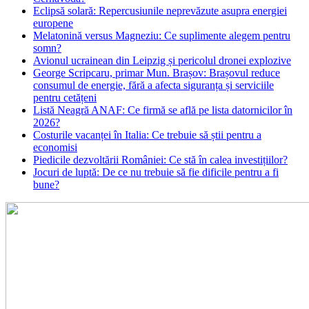
Eclipsă solară: Repercusiunile neprevăzute asupra energiei
europene
Melatonină versus Magneziu: Ce suplimente alegem pentru
somn?
Avionul ucrainean din Leipzig și pericolul dronei explozive
George Scripcaru, primar Mun. Brașov: Brașovul reduce
consumul de energie, fără a afecta siguranța și serviciile
pentru cetățeni
Listă Neagră ANAF: Ce firmă se află pe lista datornicilor în
2026?
Costurile vacanței în Italia: Ce trebuie să știi pentru a
economisi
Piedicile dezvoltării României: Ce stă în calea investițiilor?
Jocuri de luptă: De ce nu trebuie să fie dificile pentru a fi
bune?