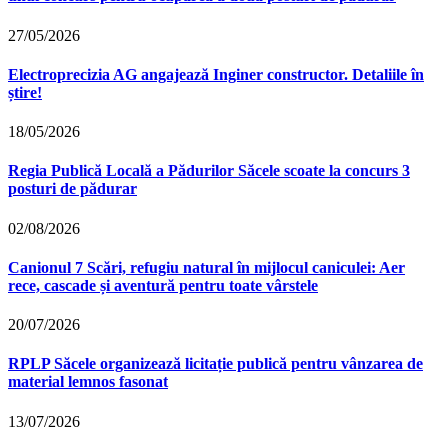
27/05/2026
Electroprecizia AG angajează Inginer constructor. Detaliile în
știre!
18/05/2026
Regia Publică Locală a Pădurilor Săcele scoate la concurs 3
posturi de pădurar
02/08/2026
Canionul 7 Scări, refugiu natural în mijlocul caniculei: Aer
rece, cascade și aventură pentru toate vârstele
20/07/2026
RPLP Săcele organizează licitație publică pentru vânzarea de
material lemnos fasonat
13/07/2026