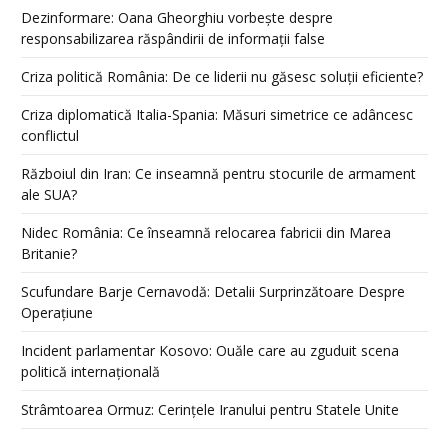
Dezinformare: Oana Gheorghiu vorbește despre
responsabilizarea răspândirii de informații false
Criza politică România: De ce liderii nu găsesc soluții eficiente?
Criza diplomatică Italia-Spania: Măsuri simetrice ce adâncesc
conflictul
Războiul din Iran: Ce inseamnă pentru stocurile de armament
ale SUA?
Nidec România: Ce înseamnă relocarea fabricii din Marea
Britanie?
Scufundare Barje Cernavodă: Detalii Surprinzătoare Despre
Operațiune
Incident parlamentar Kosovo: Ouăle care au zguduit scena
politică internațională
Strâmtoarea Ormuz: Cerințele Iranului pentru Statele Unite