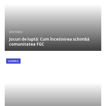
30/07/2026
Jocuri de luptă: Cum încetinirea schimbă
comunitatea FGC
GAMING