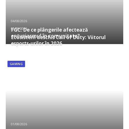
04/08/2026
01/08/2026
FGC: De ce plângerile afectează
entuziasmul în comunitate?
Ecosistem deschis Call of Duty: Viitorul
esports-urilor în 2026
GAMING
01/08/2026