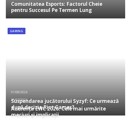
Comunitatea Esports: Factorul Cheie
pentru Succesul Pe Termen Lung
GAMING
01/08/2026
31/07/2026
Suspendarea jucătorului Syzyf: Ce urmează
după decizia Riot Games?
Audiența EWC 2026: Cele mai urmărite
meciuri și implicații