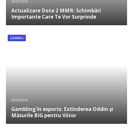
08/08/2026
Actualizare Dota 2 MMR: Schimbări
Importante Care Te Vor Surprinde
GAMING
08/08/2026
Gambling în esports: Extinderea Oddin și
Măsurile BIG pentru Viitor