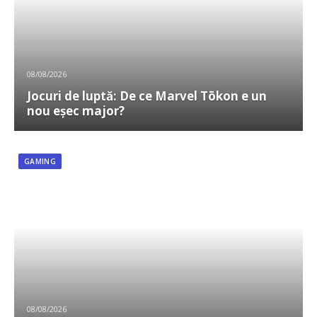
08/08/2026
Jocuri de luptă: De ce Marvel Tōkon e un
nou eșec major?
GAMING
08/08/2026