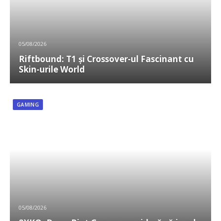
05/08/2026
Riftbound: T1 și Crossover-ul Fascinant cu
Skin-urile World
GAMING
05/08/2026