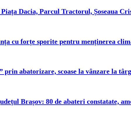
m Piața Dacia, Parcul Tractorul, Șoseaua Cri
nța cu forțe sporite pentru menținerea clim
prin abatorizare, scoase la vânzare la târ
județul Brașov: 80 de abateri constatate, am