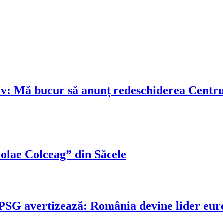
v: Mă bucur să anunț redeschiderea Centrulu
olae Colceag” din Săcele
G avertizează: România devine lider europ