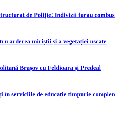
tructurat de Poliție! Indivizii furau combust
tru arderea miriștii și a vegetației uscate
olitană Brașov cu Feldioara și Predeal
și în serviciile de educație timpurie compl