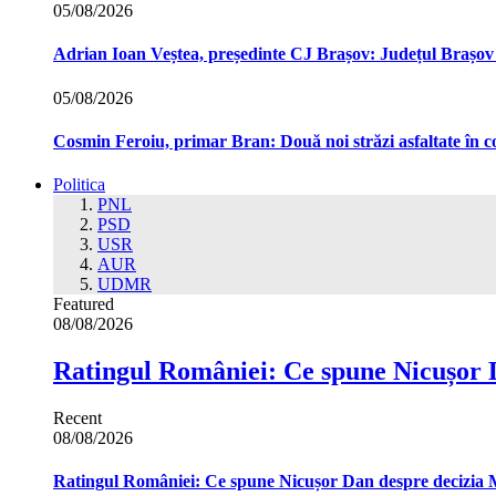
05/08/2026
Adrian Ioan Veștea, președinte CJ Brașov: Județul Brașov in
05/08/2026
Cosmin Feroiu, primar Bran: Două noi străzi asfaltate î
Politica
PNL
PSD
USR
AUR
UDMR
Featured
08/08/2026
Ratingul României: Ce spune Nicușor 
Recent
08/08/2026
Ratingul României: Ce spune Nicușor Dan despre decizia