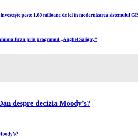
vestește peste 1,88 milioane de lei în modernizarea sistemului GIS 
n comuna Bran prin programul „Anghel Saligny”
Dan despre decizia Moody’s?
 Moody’s?