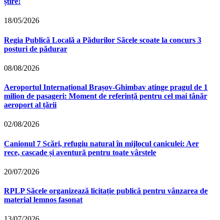
știre!
18/05/2026
Regia Publică Locală a Pădurilor Săcele scoate la concurs 3
posturi de pădurar
08/08/2026
Aeroportul Internațional Brașov‑Ghimbav atinge pragul de 1
milion de pasageri: Moment de referință pentru cel mai tânăr
aeroport al țării
02/08/2026
Canionul 7 Scări, refugiu natural în mijlocul caniculei: Aer
rece, cascade și aventură pentru toate vârstele
20/07/2026
RPLP Săcele organizează licitație publică pentru vânzarea de
material lemnos fasonat
13/07/2026