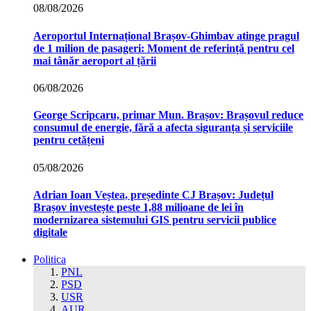
08/08/2026
Aeroportul Internațional Brașov‑Ghimbav atinge pragul
de 1 milion de pasageri: Moment de referință pentru cel
mai tânăr aeroport al țării
06/08/2026
George Scripcaru, primar Mun. Brașov: Brașovul reduce
consumul de energie, fără a afecta siguranța și serviciile
pentru cetățeni
05/08/2026
Adrian Ioan Veștea, președinte CJ Brașov: Județul
Brașov investește peste 1,88 milioane de lei în
modernizarea sistemului GIS pentru servicii publice
digitale
Politica
PNL
PSD
USR
AUR