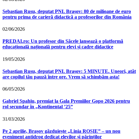
Sebastian Rusu, deputat PNL Brașov: 80 de milioane de euro
pentru prima de carieră didactică a profesorilor din România
02/06/2026
PREDAI.ro: Un profesor din Săcele lansează o platformă
educațională națională pentru elevi și cadre didactice
19/05/2026
Sebastian Rusu, deputat PNL Brașov: 5 MINUTE. Uneori, atât
are copilul tău pauză între ore. Vrem să schimbăm asta!
06/05/2026
Gabriel Spahiu, premiat la Gala Premiilor Gopo 2026 pentru
rol secundar în „Kontinental ’25”
31/03/2026
Pe 2 aprilie, Brașov găzduiește „Linia ROȘIE” – un nou
eveniment antidrog dedicat elevilor și părinților