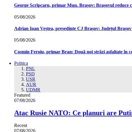
George Scripcaru, primar Mun. Brașov: Brașovul reduce cons
05/08/2026
Adrian Ioan Veștea, președinte CJ Brașov: Județul Brașov in
05/08/2026
Cosmin Feroiu, primar Bran: Două noi străzi asfaltate î
Politica
PNL
PSD
USR
AUR
UDMR
Featured
07/08/2026
Atac Rusie NATO: Ce planuri are Putin
Recent
07/08/2026