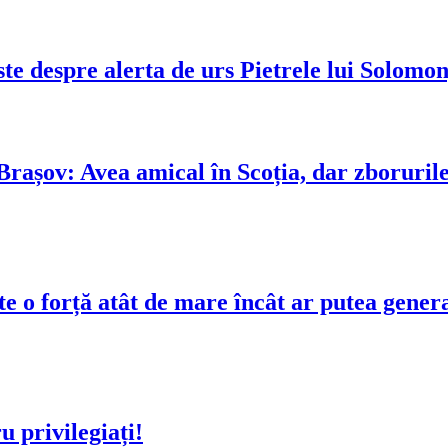
e despre alerta de urs Pietrele lui Solomon,
rașov: Avea amical în Scoția, dar zborurile
o forță atât de mare încât ar putea genera 
u privilegiați!