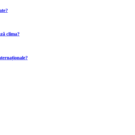
ate?
ază clima?
internaționale?