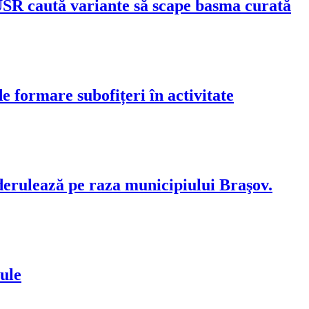
USR caută variante să scape basma curată
e formare subofițeri în activitate
derulează pe raza municipiului Braşov.
ule