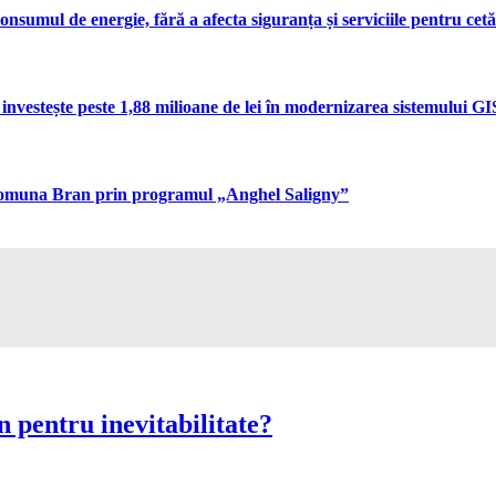
umul de energie, fără a afecta siguranța și serviciile pentru cetă
vestește peste 1,88 milioane de lei în modernizarea sistemului GIS 
n comuna Bran prin programul „Anghel Saligny”
 pentru inevitabilitate?