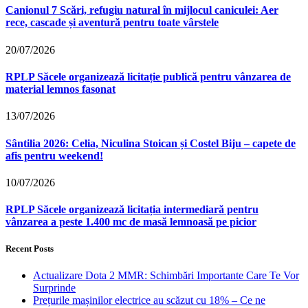
Canionul 7 Scări, refugiu natural în mijlocul caniculei: Aer
rece, cascade și aventură pentru toate vârstele
20/07/2026
RPLP Săcele organizează licitație publică pentru vânzarea de
material lemnos fasonat
13/07/2026
Sântilia 2026: Celia, Niculina Stoican și Costel Biju – capete de
afis pentru weekend!
10/07/2026
RPLP Săcele organizează licitația intermediară pentru
vânzarea a peste 1.400 mc de masă lemnoasă pe picior
Recent Posts
Actualizare Dota 2 MMR: Schimbări Importante Care Te Vor
Surprinde
Prețurile mașinilor electrice au scăzut cu 18% – Ce ne