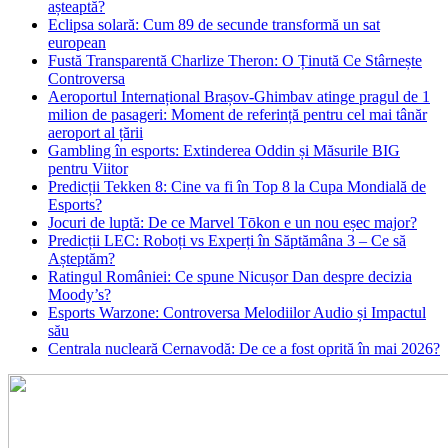
așteaptă?
Eclipsa solară: Cum 89 de secunde transformă un sat
european
Fustă Transparentă Charlize Theron: O Ținută Ce Stârnește
Controversa
Aeroportul Internațional Brașov‑Ghimbav atinge pragul de 1
milion de pasageri: Moment de referință pentru cel mai tânăr
aeroport al țării
Gambling în esports: Extinderea Oddin și Măsurile BIG
pentru Viitor
Predicții Tekken 8: Cine va fi în Top 8 la Cupa Mondială de
Esports?
Jocuri de luptă: De ce Marvel Tōkon e un nou eșec major?
Predicții LEC: Roboți vs Experți în Săptămâna 3 – Ce să
Așteptăm?
Ratingul României: Ce spune Nicușor Dan despre decizia
Moody’s?
Esports Warzone: Controversa Melodiilor Audio și Impactul
său
Centrala nucleară Cernavodă: De ce a fost oprită în mai 2026?