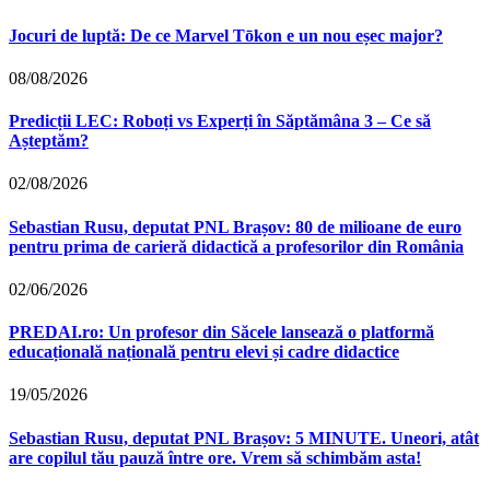
Jocuri de luptă: De ce Marvel Tōkon e un nou eșec major?
08/08/2026
Predicții LEC: Roboți vs Experți în Săptămâna 3 – Ce să
Așteptăm?
02/08/2026
Sebastian Rusu, deputat PNL Brașov: 80 de milioane de euro
pentru prima de carieră didactică a profesorilor din România
02/06/2026
PREDAI.ro: Un profesor din Săcele lansează o platformă
educațională națională pentru elevi și cadre didactice
19/05/2026
Sebastian Rusu, deputat PNL Brașov: 5 MINUTE. Uneori, atât
are copilul tău pauză între ore. Vrem să schimbăm asta!