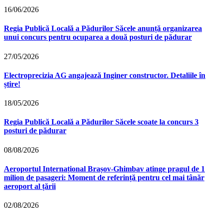
16/06/2026
Regia Publică Locală a Pădurilor Săcele anunță organizarea
unui concurs pentru ocuparea a două posturi de pădurar
27/05/2026
Electroprecizia AG angajează Inginer constructor. Detaliile în
știre!
18/05/2026
Regia Publică Locală a Pădurilor Săcele scoate la concurs 3
posturi de pădurar
08/08/2026
Aeroportul Internațional Brașov‑Ghimbav atinge pragul de 1
milion de pasageri: Moment de referință pentru cel mai tânăr
aeroport al țării
02/08/2026