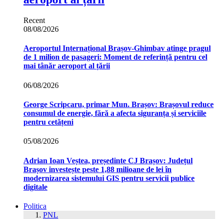
Recent
08/08/2026
Aeroportul Internațional Brașov‑Ghimbav atinge pragul
de 1 milion de pasageri: Moment de referință pentru cel
mai tânăr aeroport al țării
06/08/2026
George Scripcaru, primar Mun. Brașov: Brașovul reduce
consumul de energie, fără a afecta siguranța și serviciile
pentru cetățeni
05/08/2026
Adrian Ioan Veștea, președinte CJ Brașov: Județul
Brașov investește peste 1,88 milioane de lei în
modernizarea sistemului GIS pentru servicii publice
digitale
Politica
PNL