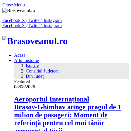
Close Menu
Facebook
X (Twitter)
Instagram
Facebook
X (Twitter)
Instagram
Acasă
Administratie
Braşov
Consiliul Judeţean
Din Judeţ
Featured
08/08/2026
Aeroportul Internațional
Brașov‑Ghimbav atinge pragul de 1
milion de pasageri: Moment de
referință pentru cel mai tânăr
aeroport al țării