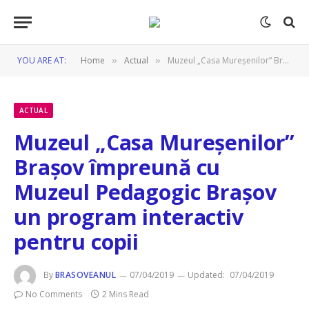
YOU ARE AT:
Home
Actual
Muzeul „Casa Mureșenilor” Brașov împreună cu Muzeul Pedagogic Brașov un program interactiv pentru copii
»
»
ACTUAL
Muzeul „Casa Mureșenilor”
Brașov împreună cu
Muzeul Pedagogic Brașov
un program interactiv
pentru copii
By
BRASOVEANUL
07/04/2019
Updated:
07/04/2019
No Comments
2 Mins Read