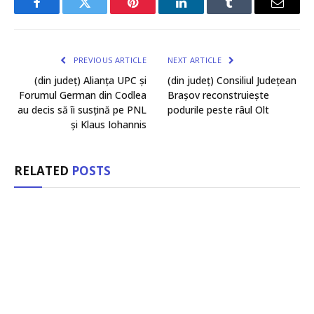
Facebook
Twitter
Pinterest
LinkedIn
Tumblr
Email
PREVIOUS ARTICLE
NEXT ARTICLE
(din județ) Alianța UPC și
(din județ) Consiliul Județean
Forumul German din Codlea
Brașov reconstruiește
au decis să îi susțină pe PNL
podurile peste râul Olt
și Klaus Iohannis
RELATED
POSTS