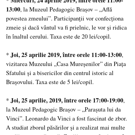
Miercuri, 24 aprilie 2019, între orele 11:00-
*
13:00
, la Muzeul Pedagogic Brașov – „Află
povestea zmeului”. Participanții vor confecționa
zmeie și dacă vântul va fi prielnic, le vor și ridica
în înaltul cerului. Taxa este de 20 lei/copil.
Joi, 25 aprilie 2019, între orele 11:00-13:00
*
,
vizitarea Muzeului „Casa Mureșenilor” din Piața
Sfatului și a bisericilor din centrul istoric al
Brașovului. Taxa este de 5 lei/copil.
Joi, 25 aprilie, 2019, între orele 17:00-19:00
*
,
la Muzeul Pedagogic Brașov – „Parașuta lui da
Vinci”. Leonardo da Vinci a fost fascinat de zbor.
A studiat zborul păsărilor și a realizat mai multe