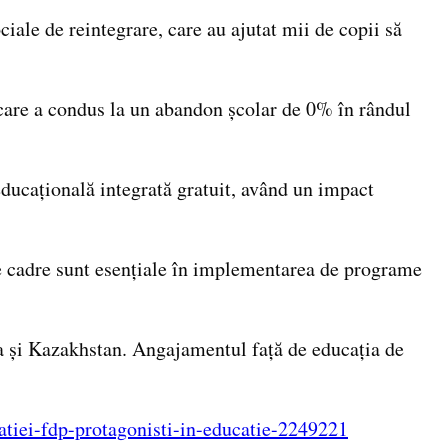
iale de reintegrare, care au ajutat mii de copii să
care a condus la un abandon școlar de 0% în rândul
 educațională integrată gratuit, având un impact
ste cadre sunt esențiale în implementarea de programe
ina și Kazakhstan. Angajamentul față de educația de
atiei-fdp-protagonisti-in-educatie-2249221