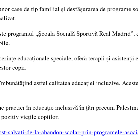
unor case de tip familial și desfășurarea de programe soc
alizat.
este programul „Școala Socială Sportivă Real Madrid”, 
ile.
cerințe educaționale speciale, oferă terapii și asistență
stor copii.
 îmbunătățind astfel calitatea educației incluzive. Ace
ne practici în educație inclusivă în țări precum Palest
ozitiv viețile copiilor.
ost-salvati-de-la-abandon-scolar-prin-programele-asoci