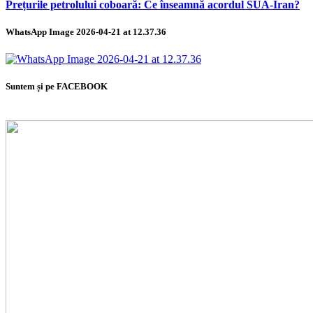
Prețurile petrolului coboară: Ce înseamnă acordul SUA-Iran?
WhatsApp Image 2026-04-21 at 12.37.36
Suntem și pe FACEBOOK