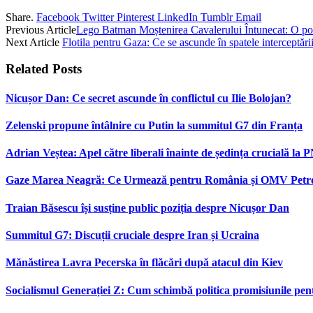
Share.
Facebook
Twitter
Pinterest
LinkedIn
Tumblr
Email
Previous Article
Lego Batman Moștenirea Cavalerului Întunecat: O po
Next Article
Flotila pentru Gaza: Ce se ascunde în spatele interceptării
Related
Posts
Nicușor Dan: Ce secret ascunde în conflictul cu Ilie Bolojan?
Zelenski propune întâlnire cu Putin la summitul G7 din Franța
Adrian Veștea: Apel către liberali înainte de ședința crucială la 
Gaze Marea Neagră: Ce Urmează pentru România și OMV Pet
Traian Băsescu își susține public poziția despre Nicușor Dan
Summitul G7: Discuții cruciale despre Iran și Ucraina
Mănăstirea Lavra Pecerska în flăcări după atacul din Kiev
Socialismul Generației Z: Cum schimbă politica promisiunile pent