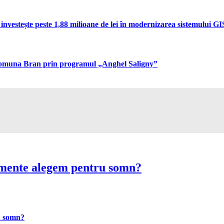
vestește peste 1,88 milioane de lei în modernizarea sistemului GIS 
n comuna Bran prin programul „Anghel Saligny”
imente alegem pentru somn?
u somn?