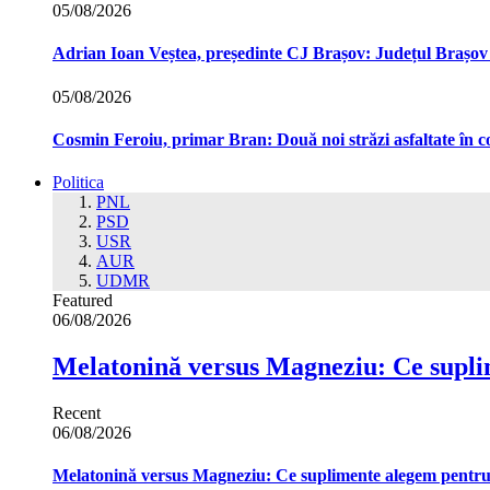
05/08/2026
Adrian Ioan Veștea, președinte CJ Brașov: Județul Brașov in
05/08/2026
Cosmin Feroiu, primar Bran: Două noi străzi asfaltate î
Politica
PNL
PSD
USR
AUR
UDMR
Featured
06/08/2026
Melatonină versus Magneziu: Ce supl
Recent
06/08/2026
Melatonină versus Magneziu: Ce suplimente alegem pentr