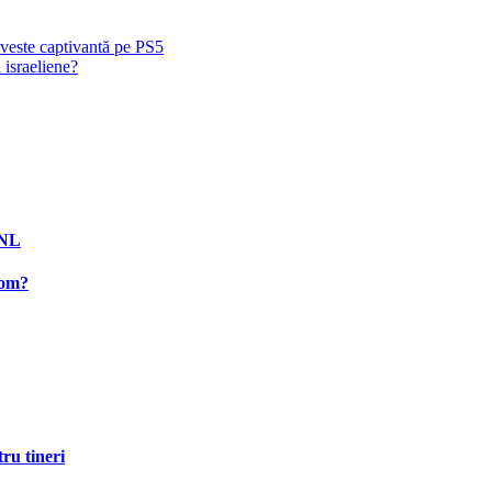
veste captivantă pe PS5
 israeliene?
PNL
rom?
ru tineri