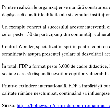
Printre realizările organizației se numără construirea 
depășească condițiile dificile ale sistemului instituțion
Un exemplu concret al succesului acestor intervenții 
celor peste 130 de participanți din comunități vulnerab
Centrul Wonder, specializat în sprijin pentru copii cu 
semnificativ asupra prezenței școlare și dezvoltării ace
În total, FDP a format peste 3.000 de cadre didactice,
sociale care să răspundă nevoilor copiilor vulnerabili.
Printr-o extindere internațională, FDP a împărtășit bu
calitate rămâne neschimbat, continuând să influențeze p
Sursă
:
https://hotnews.ro/p-mii-de-copii-romani-au-f