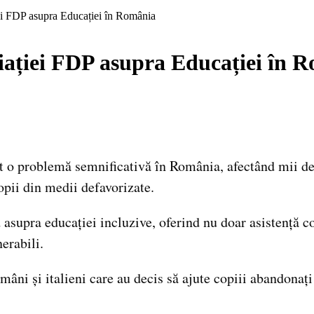
ei FDP asupra Educației în România
ației FDP asupra Educației în 
at o problemă semnificativă în România, afectând mii de
copii din medii defavorizate.
upra educației incluzive, oferind nu doar asistență cop
erabili.
omâni și italieni care au decis să ajute copiii abandona