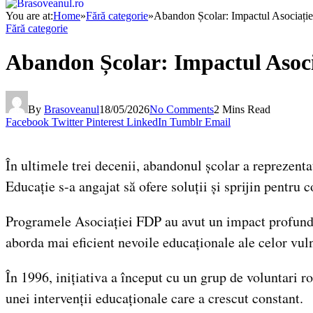
You are at:
Home
»
Fără categorie
»
Abandon Școlar: Impactul Asociați
Fără categorie
Abandon Școlar: Impactul Asoci
By
Brasoveanul
18/05/2026
No Comments
2 Mins Read
Facebook
Twitter
Pinterest
LinkedIn
Tumblr
Email
În ultimele trei decenii, abandonul școlar a reprezent
Educație s-a angajat să ofere soluții și sprijin pentru 
Programele Asociației FDP au avut un impact profund as
aborda mai eficient nevoile educaționale ale celor vuln
În 1996, inițiativa a început cu un grup de voluntari r
unei intervenții educaționale care a crescut constant.