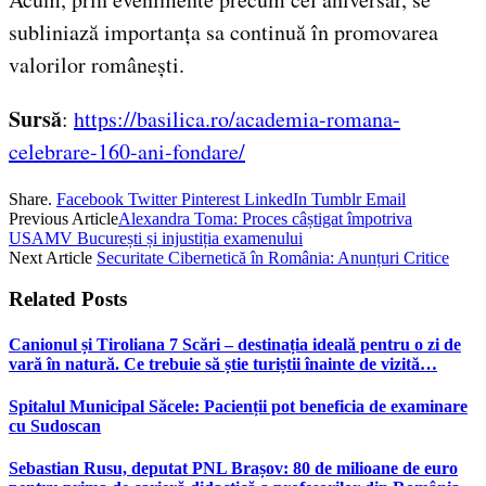
subliniază importanța sa continuă în promovarea
valorilor românești.
Sursă
:
https://basilica.ro/academia-romana-
celebrare-160-ani-fondare/
Share.
Facebook
Twitter
Pinterest
LinkedIn
Tumblr
Email
Previous Article
Alexandra Toma: Proces câștigat împotriva
USAMV București și injustiția examenului
Next Article
Securitate Cibernetică în România: Anunțuri Critice
Related
Posts
Canionul și Tiroliana 7 Scări – destinația ideală pentru o zi de
vară în natură. Ce trebuie să știe turiștii înainte de vizită…
Spitalul Municipal Săcele: Pacienții pot beneficia de examinare
cu Sudoscan
Sebastian Rusu, deputat PNL Brașov: 80 de milioane de euro