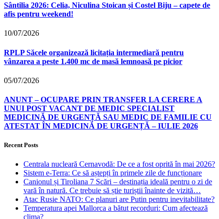
Sântilia 2026: Celia, Niculina Stoican și Costel Biju – capete de
afis pentru weekend!
10/07/2026
RPLP Săcele organizează licitația intermediară pentru
vânzarea a peste 1.400 mc de masă lemnoasă pe picior
05/07/2026
ANUNȚ – OCUPARE PRIN TRANSFER LA CERERE A
UNUI POST VACANT DE MEDIC SPECIALIST
MEDICINĂ DE URGENȚĂ SAU MEDIC DE FAMILIE CU
ATESTAT ÎN MEDICINĂ DE URGENȚĂ – IULIE 2026
Recent Posts
Centrala nucleară Cernavodă: De ce a fost oprită în mai 2026?
Sistem e-Terra: Ce să aștepți în primele zile de funcționare
Canionul și Tiroliana 7 Scări – destinația ideală pentru o zi de
vară în natură. Ce trebuie să știe turiștii înainte de vizită…
Atac Rusie NATO: Ce planuri are Putin pentru inevitabilitate?
Temperatura apei Mallorca a bătut recorduri: Cum afectează
clima?