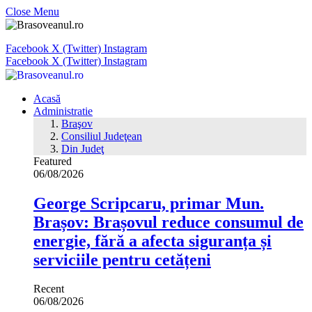
Close Menu
Facebook
X (Twitter)
Instagram
Facebook
X (Twitter)
Instagram
Acasă
Administratie
Braşov
Consiliul Judeţean
Din Judeţ
Featured
06/08/2026
George Scripcaru, primar Mun.
Brașov: Brașovul reduce consumul de
energie, fără a afecta siguranța și
serviciile pentru cetățeni
Recent
06/08/2026