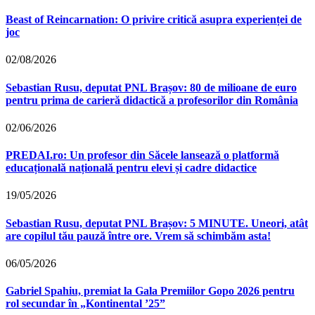
Beast of Reincarnation: O privire critică asupra experienței de
joc
02/08/2026
Sebastian Rusu, deputat PNL Brașov: 80 de milioane de euro
pentru prima de carieră didactică a profesorilor din România
02/06/2026
PREDAI.ro: Un profesor din Săcele lansează o platformă
educațională națională pentru elevi și cadre didactice
19/05/2026
Sebastian Rusu, deputat PNL Brașov: 5 MINUTE. Uneori, atât
are copilul tău pauză între ore. Vrem să schimbăm asta!
06/05/2026
Gabriel Spahiu, premiat la Gala Premiilor Gopo 2026 pentru
rol secundar în „Kontinental ’25”