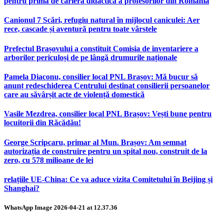
pentru prima de carieră didactică a profesorilor din România
Canionul 7 Scări, refugiu natural în mijlocul caniculei: Aer
rece, cascade și aventură pentru toate vârstele
Prefectul Brașovului a constituit Comisia de inventariere a
arborilor periculoși de pe lângă drumurile naționale
Pamela Diaconu, consilier local PNL Brașov: Mă bucur să
anunț redeschiderea Centrului destinat consilierii persoanelor
care au săvârșit acte de violență domestică
Vasile Mezdrea, consilier local PNL Brașov: Vești bune pentru
locuitorii din Răcădău!
George Scripcaru, primar al Mun. Brașov: Am semnat
autorizația de construire pentru un spital nou, construit de la
zero, cu 578 milioane de lei
relațiile UE-China: Ce va aduce vizita Comitetului în Beijing și
Shanghai?
WhatsApp Image 2026-04-21 at 12.37.36