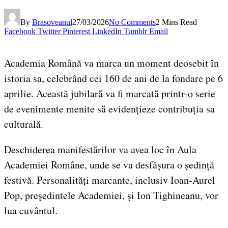
By
Brasoveanul
27/03/2026
No Comments
2 Mins Read
Facebook
Twitter
Pinterest
LinkedIn
Tumblr
Email
Academia Română va marca un moment deosebit în
istoria sa, celebrând cei 160 de ani de la fondare pe 6
aprilie. Această jubilară va fi marcată printr-o serie
de evenimente menite să evidențieze contribuția sa
culturală.
Deschiderea manifestărilor va avea loc în Aula
Academiei Române, unde se va desfășura o ședință
festivă. Personalități marcante, inclusiv Ioan-Aurel
Pop, președintele Academiei, și Ion Tighineanu, vor
lua cuvântul.