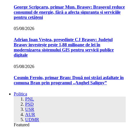
George Scripcaru, primar Mun. Brașov: Brașovul reduce
consumul de energie, fără a afecta siguranța și serviciile
pentru cetățeni
05/08/2026
Adrian Ioan Veștea, președinte CJ Brașov: Județul
Brașov investește peste 1,88 milioane de lei în
modernizarea sistemului GIS pentru servicii publice
digitale
05/08/2026
Cosmin Feroiu, primar Bran: Două noi străzi asfaltate în
comuna Bran prin programul „Anghel Saligny”
Politica
PNL
PSD
USR
AUR
UDMR
Featured