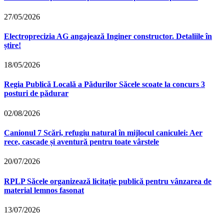
27/05/2026
Electroprecizia AG angajează Inginer constructor. Detaliile în
știre!
18/05/2026
Regia Publică Locală a Pădurilor Săcele scoate la concurs 3
posturi de pădurar
02/08/2026
Canionul 7 Scări, refugiu natural în mijlocul caniculei: Aer
rece, cascade și aventură pentru toate vârstele
20/07/2026
RPLP Săcele organizează licitație publică pentru vânzarea de
material lemnos fasonat
13/07/2026