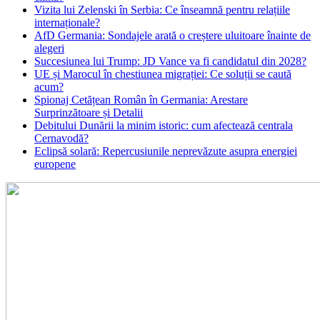
Vizita lui Zelenski în Serbia: Ce înseamnă pentru relațiile
internaționale?
AfD Germania: Sondajele arată o creștere uluitoare înainte de
alegeri
Succesiunea lui Trump: JD Vance va fi candidatul din 2028?
UE și Marocul în chestiunea migrației: Ce soluții se caută
acum?
Spionaj Cetățean Român în Germania: Arestare
Surprinzătoare și Detalii
Debitului Dunării la minim istoric: cum afectează centrala
Cernavodă?
Eclipsă solară: Repercusiunile neprevăzute asupra energiei
europene