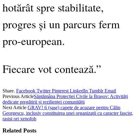
hotărât spre stabilitate,
progres și un parcurs ferm
pro-european.
Fiecare vot contează.”
Share.
Facebook
Twitter
Pinterest
LinkedIn
Tumblr
Email
Previous Article
Săptămâna Protecției Civile la Brașov: Activități
dedicate pregătirii și rezilienței comunității
Next Article
GRAV! 6 (șase) capete de acuzare pentru Călin
Georgescu, inclusiv constituirea unei organizaţii cu caracter fascist,
rasist ori xenofob
Related
Posts