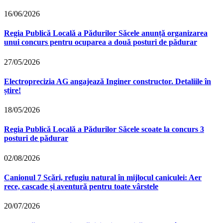
16/06/2026
Regia Publică Locală a Pădurilor Săcele anunță organizarea
unui concurs pentru ocuparea a două posturi de pădurar
27/05/2026
Electroprecizia AG angajează Inginer constructor. Detaliile în
știre!
18/05/2026
Regia Publică Locală a Pădurilor Săcele scoate la concurs 3
posturi de pădurar
02/08/2026
Canionul 7 Scări, refugiu natural în mijlocul caniculei: Aer
rece, cascade și aventură pentru toate vârstele
20/07/2026