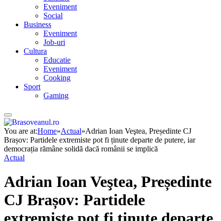
Eveniment
Social
Business
Eveniment
Job-uri
Cultura
Educatie
Eveniment
Cooking
Sport
Gaming
You are at:
Home
»
Actual
»
Adrian Ioan Veştea, Președinte CJ
Brașov: Partidele extremiste pot fi ținute departe de putere, iar
democrația rămâne solidă dacă românii se implică
Actual
Adrian Ioan Veştea, Președinte
CJ Brașov: Partidele
extremiste pot fi ținute departe