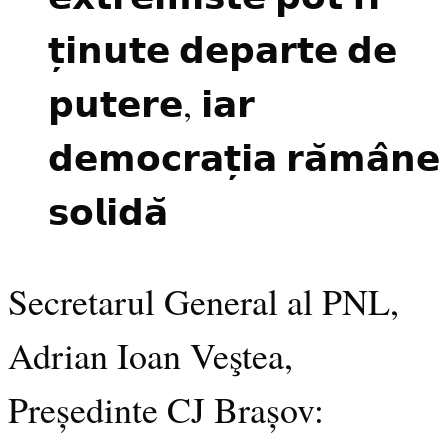
𝘁̦𝗶𝗻𝘂𝘁𝗲 𝗱𝗲𝗽𝗮𝗿𝘁𝗲 𝗱𝗲
𝗽𝘂𝘁𝗲𝗿𝗲, 𝗶𝗮𝗿
𝗱𝗲𝗺𝗼𝗰𝗿𝗮𝘁̦𝗶𝗮 𝗿𝗮̆𝗺𝗮̂𝗻𝗲
𝘀𝗼𝗹𝗶𝗱𝗮̆
Secretarul General al PNL,
Adrian Ioan Veştea,
Președinte CJ Brașov: