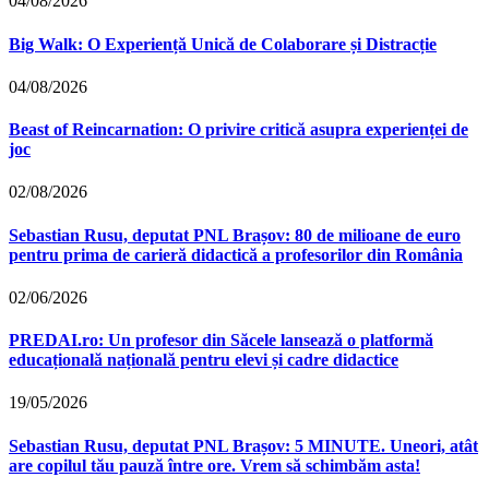
04/08/2026
Big Walk: O Experiență Unică de Colaborare și Distracție
04/08/2026
Beast of Reincarnation: O privire critică asupra experienței de
joc
02/08/2026
Sebastian Rusu, deputat PNL Brașov: 80 de milioane de euro
pentru prima de carieră didactică a profesorilor din România
02/06/2026
PREDAI.ro: Un profesor din Săcele lansează o platformă
educațională națională pentru elevi și cadre didactice
19/05/2026
Sebastian Rusu, deputat PNL Brașov: 5 MINUTE. Uneori, atât
are copilul tău pauză între ore. Vrem să schimbăm asta!