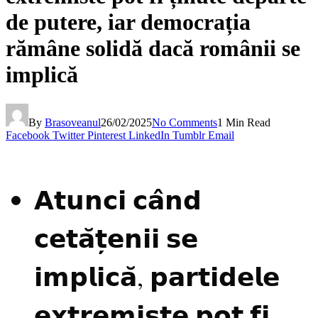
de putere, iar democrația
rămâne solidă dacă românii se
implică
By
Brasoveanul
26/02/2025
No Comments
1 Min Read
Facebook
Twitter
Pinterest
LinkedIn
Tumblr
Email
𝗔𝘁𝘂𝗻𝗰𝗶 𝗰𝗮̂𝗻𝗱
𝗰𝗲𝘁𝗮̆𝘁̦𝗲𝗻𝗶𝗶 𝘀𝗲
𝗶𝗺𝗽𝗹𝗶𝗰𝗮̆, 𝗽𝗮𝗿𝘁𝗶𝗱𝗲𝗹𝗲
𝗲𝘅𝘁𝗿𝗲𝗺𝗶𝘀𝘁𝗲 𝗽𝗼𝘁 𝗳𝗶