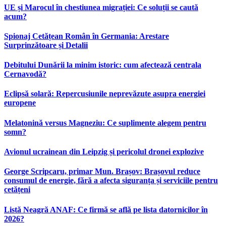
UE și Marocul în chestiunea migrației: Ce soluții se caută
acum?
Spionaj Cetățean Român în Germania: Arestare
Surprinzătoare și Detalii
Debitului Dunării la minim istoric: cum afectează centrala
Cernavodă?
Eclipsă solară: Repercusiunile neprevăzute asupra energiei
europene
Melatonină versus Magneziu: Ce suplimente alegem pentru
somn?
Avionul ucrainean din Leipzig și pericolul dronei explozive
George Scripcaru, primar Mun. Brașov: Brașovul reduce
consumul de energie, fără a afecta siguranța și serviciile pentru
cetățeni
Listă Neagră ANAF: Ce firmă se află pe lista datornicilor în
2026?