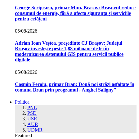
George Scripcaru, primar Mun. Brașov: Brașovul reduce
consumul de energie, fără a afecta siguranța și serviciile
pentru cetățeni
05/08/2026
Adrian Ioan Veștea, președinte CJ Brașov: Județul
Brașov investește peste 1,88 milioane de lei în
modernizarea sistemului GIS pentru servicii publice
digitale
05/08/2026
Cosmin Feroiu, primar Bran: Două noi străzi asfaltate în
comuna Bran prin programul „Anghel Saligny”
Politica
PNL
PSD
USR
AUR
UDMR
Featured