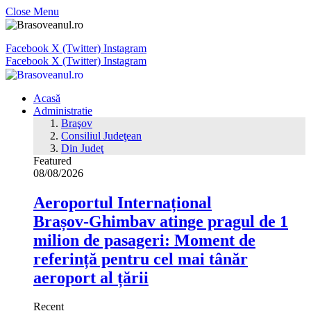
Close Menu
Facebook
X (Twitter)
Instagram
Facebook
X (Twitter)
Instagram
Acasă
Administratie
Braşov
Consiliul Judeţean
Din Judeţ
Featured
08/08/2026
Aeroportul Internațional
Brașov‑Ghimbav atinge pragul de 1
milion de pasageri: Moment de
referință pentru cel mai tânăr
aeroport al țării
Recent