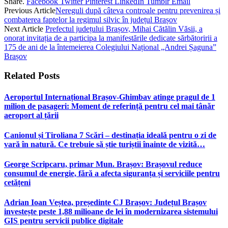
Share.
Facebook
Twitter
Pinterest
LinkedIn
Tumblr
Email
Previous Article
Nereguli după câteva controale pentru prevenirea și
combaterea faptelor la regimul silvic în județul Brașov
Next Article
Prefectul județului Brașov, Mihai Cătălin Văsii, a
onorat invitația de a participa la manifestările dedicate sărbătoririi a
175 de ani de la întemeierea Colegiului Național „Andrei Șaguna”
Brașov
Related
Posts
Aeroportul Internațional Brașov‑Ghimbav atinge pragul de 1
milion de pasageri: Moment de referință pentru cel mai tânăr
aeroport al țării
Canionul și Tiroliana 7 Scări – destinația ideală pentru o zi de
vară în natură. Ce trebuie să știe turiștii înainte de vizită…
George Scripcaru, primar Mun. Brașov: Brașovul reduce
consumul de energie, fără a afecta siguranța și serviciile pentru
cetățeni
Adrian Ioan Veștea, președinte CJ Brașov: Județul Brașov
investește peste 1,88 milioane de lei în modernizarea sistemului
GIS pentru servicii publice digitale