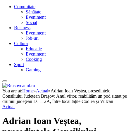
Comunitate
Sănătate
Eveniment
Social
Business
Eveniment
Job-uri
Cultura
Educatie
Eveniment
Cooking
Sport
Gaming
You are at:
Home
»
Actual
»
Adrian Ioan Veștea, președintele
Consiliului Județean Brașov: Anul viitor, reabilităm un pod situat pe
drumul judeţean DJ 112A, între localităţile Codlea şi Vulcan
Actual
Adrian Ioan Veștea,