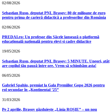
02/08/2026
Sebastian Rusu, deputat PNL Brașov: 80 de milioane de euro
pentru prima de carieră didactică a profesorilor din România
02/06/2026
PREDAI.ro: Un profesor din Săcele lansează o platformă
educațională națională pentru elevi și cadre didactice
19/05/2026
Sebastian Rusu, deputat PNL Brașov: 5 MINUTE. Uneori, atât
are copilul tău pauză între ore. Vrem să schimbăm asta!
06/05/2026
Gabriel Spahiu, premiat la Gala Premiilor Gopo 2026 pentru
rol secundar în „Kontinental ’25”
31/03/2026
Pe 2 aprilie, Brașov găzduiește „Linia ROȘIE” – un nou