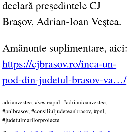
declară preşedintele CJ
Braşov, Adrian-Ioan Veştea.
Amănunte suplimentare, aici:
https://cjbrasov.ro/inca-un-
pod-din-judetul-brasov-va…/
adrianvestea, #vesteapnl, #adrianioanvestea,
#pnlbrasov, #consiliuljudeteanbrasov, #pnl,
#judetulmarilorproiecte