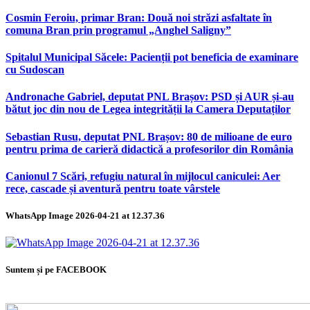
Cosmin Feroiu, primar Bran: Două noi străzi asfaltate în
comuna Bran prin programul „Anghel Saligny”
Spitalul Municipal Săcele: Pacienții pot beneficia de examinare
cu Sudoscan
Andronache Gabriel, deputat PNL Brașov: PSD și AUR și-au
bătut joc din nou de Legea integrității la Camera Deputaților
Sebastian Rusu, deputat PNL Brașov: 80 de milioane de euro
pentru prima de carieră didactică a profesorilor din România
Canionul 7 Scări, refugiu natural în mijlocul caniculei: Aer
rece, cascade și aventură pentru toate vârstele
WhatsApp Image 2026-04-21 at 12.37.36
Suntem și pe FACEBOOK