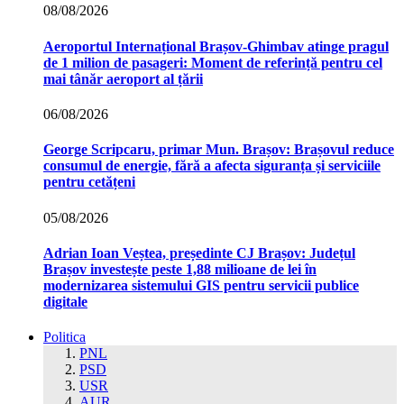
08/08/2026
Aeroportul Internațional Brașov‑Ghimbav atinge pragul
de 1 milion de pasageri: Moment de referință pentru cel
mai tânăr aeroport al țării
06/08/2026
George Scripcaru, primar Mun. Brașov: Brașovul reduce
consumul de energie, fără a afecta siguranța și serviciile
pentru cetățeni
05/08/2026
Adrian Ioan Veștea, președinte CJ Brașov: Județul
Brașov investește peste 1,88 milioane de lei în
modernizarea sistemului GIS pentru servicii publice
digitale
Politica
PNL
PSD
USR
AUR