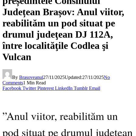
președintele Consiliului
Județean Brașov: Anul viitor,
reabilităm un pod situat pe
drumul judeţean DJ 112A,
între localităţile Codlea şi
Vulcan
By
Brasoveanul
27/11/2025
Updated:
27/11/2025
No
Comments
1 Min Read
Facebook
Twitter
Pinterest
LinkedIn
Tumblr
Email
”Anul viitor, reabilităm un
pod situat pe drumul judeţean