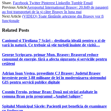
Share.
Facebook
Twitter
Pinterest
LinkedIn
Tumblr
Email
Previous Article
Aeroportul International Brasov: 20.849 de pasageri
au fost transportați de la și către Brașov în luna mai
Next Article
(VIDEO) Toate fântânile arteziene din Brașov vor fi
funcționale
Related
Posts
Canionul și Tiroliana 7 Scări – destinația ideală pentru o zi de
vară în natură. Ce trebuie să știe turiștii înainte de vizită…
George Scripcaru, primar Mun. Brașov: Brașovul reduce
consumul de energie, fără a afecta siguranța și serviciile pentru
cetățeni
Adrian Ioan Veștea, președinte CJ Brașov: Județul Brașov
investește peste 1,88 milioane de lei în modernizarea sistemului
GIS pentru servicii publice digitale
Cosmin Feroiu, primar Bran: Două noi străzi asfaltate în
comuna Bran prin programul „Anghel Saligny”
Spitalul Municipal Săcele: Pacienții pot beneficia de examinare
cu Sudoscan