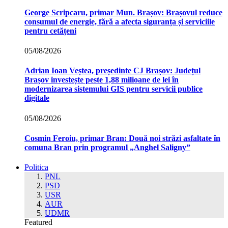
George Scripcaru, primar Mun. Brașov: Brașovul reduce
consumul de energie, fără a afecta siguranța și serviciile
pentru cetățeni
05/08/2026
Adrian Ioan Veștea, președinte CJ Brașov: Județul
Brașov investește peste 1,88 milioane de lei în
modernizarea sistemului GIS pentru servicii publice
digitale
05/08/2026
Cosmin Feroiu, primar Bran: Două noi străzi asfaltate în
comuna Bran prin programul „Anghel Saligny”
Politica
PNL
PSD
USR
AUR
UDMR
Featured