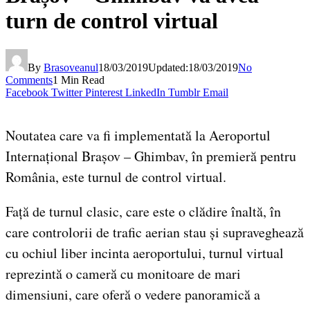
turn de control virtual
By
Brasoveanul
18/03/2019
Updated:
18/03/2019
No
Comments
1 Min Read
Facebook
Twitter
Pinterest
LinkedIn
Tumblr
Email
Noutatea care va fi implementată la Aeroportul
Internațional Brașov – Ghimbav, în premieră pentru
România, este turnul de control virtual.
Față de turnul clasic, care este o clădire înaltă, în
care controlorii de trafic aerian stau și supraveghează
cu ochiul liber incinta aeroportului, turnul virtual
reprezintă o cameră cu monitoare de mari
dimensiuni, care oferă o vedere panoramică a