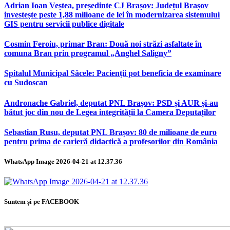
Adrian Ioan Veștea, președinte CJ Brașov: Județul Brașov
investește peste 1,88 milioane de lei în modernizarea sistemului
GIS pentru servicii publice digitale
Cosmin Feroiu, primar Bran: Două noi străzi asfaltate în
comuna Bran prin programul „Anghel Saligny”
Spitalul Municipal Săcele: Pacienții pot beneficia de examinare
cu Sudoscan
Andronache Gabriel, deputat PNL Brașov: PSD și AUR și-au
bătut joc din nou de Legea integrității la Camera Deputaților
Sebastian Rusu, deputat PNL Brașov: 80 de milioane de euro
pentru prima de carieră didactică a profesorilor din România
WhatsApp Image 2026-04-21 at 12.37.36
Suntem și pe FACEBOOK