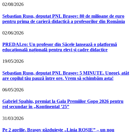
02/08/2026
Sebastian Rusu, deputat PNL Brașov: 80 de milioane de euro
pentru prima de carieră didactică a profesorilor din România
02/06/2026
PREDAI.ro: Un profesor din Săcele lansează o platformă
educațională națională pentru elevi și cadre didactice
19/05/2026
Sebastian Rusu, deputat PNL Brașov: 5 MINUTE. Uneori, atât
are copilul tău pauză între ore. Vrem să schimbăm asta!
06/05/2026
Gabriel Spahiu, premiat la Gala Premiilor Gopo 2026 pentru
rol secundar în „Kontinental ’25”
31/03/2026
Pe 2 aprilie, Brașov găzduiește „Linia ROȘIE” – un nou