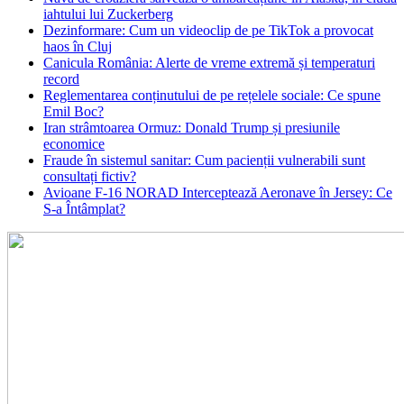
iahtului lui Zuckerberg
Dezinformare: Cum un videoclip de pe TikTok a provocat
haos în Cluj
Canicula România: Alerte de vreme extremă și temperaturi
record
Reglementarea conținutului de pe rețelele sociale: Ce spune
Emil Boc?
Iran strâmtoarea Ormuz: Donald Trump și presiunile
economice
Fraude în sistemul sanitar: Cum pacienții vulnerabili sunt
consultați fictiv?
Avioane F-16 NORAD Interceptează Aeronave în Jersey: Ce
S-a Întâmplat?