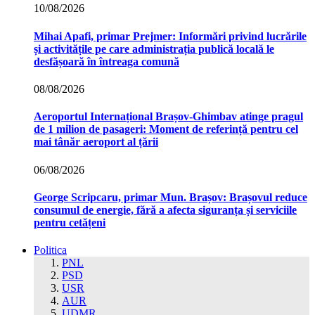
10/08/2026
Mihai Apafi, primar Prejmer: Informări privind lucrările
și activitățile pe care administrația publică locală le
desfășoară în întreaga comună
08/08/2026
Aeroportul Internațional Brașov‑Ghimbav atinge pragul
de 1 milion de pasageri: Moment de referință pentru cel
mai tânăr aeroport al țării
06/08/2026
George Scripcaru, primar Mun. Brașov: Brașovul reduce
consumul de energie, fără a afecta siguranța și serviciile
pentru cetățeni
Politica
PNL
PSD
USR
AUR
UDMR