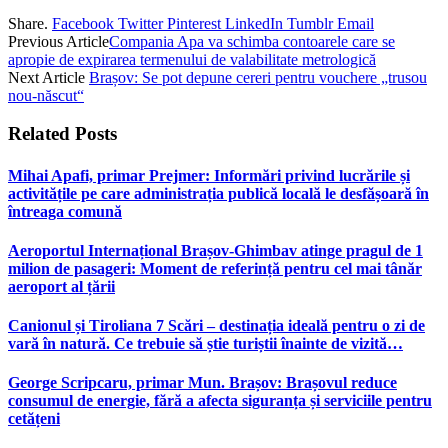
Share.
Facebook
Twitter
Pinterest
LinkedIn
Tumblr
Email
Previous Article
Compania Apa va schimba contoarele care se
apropie de expirarea termenului de valabilitate metrologică
Next Article
Brașov: Se pot depune cereri pentru vouchere „trusou
nou-născut“
Related
Posts
Mihai Apafi, primar Prejmer: Informări privind lucrările și
activitățile pe care administrația publică locală le desfășoară în
întreaga comună
Aeroportul Internațional Brașov‑Ghimbav atinge pragul de 1
milion de pasageri: Moment de referință pentru cel mai tânăr
aeroport al țării
Canionul și Tiroliana 7 Scări – destinația ideală pentru o zi de
vară în natură. Ce trebuie să știe turiștii înainte de vizită…
George Scripcaru, primar Mun. Brașov: Brașovul reduce
consumul de energie, fără a afecta siguranța și serviciile pentru
cetățeni