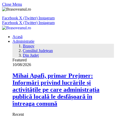
Close Menu
Facebook
X (Twitter)
Instagram
Facebook
X (Twitter)
Instagram
Acasă
Administratie
Braşov
Consiliul Judeţean
Din Judeţ
Featured
10/08/2026
Mihai Apafi, primar Prejmer:
Informări privind lucrările și
activitățile pe care administrația
publică locală le desfășoară în
întreaga comună
Recent