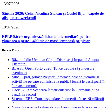
13/07/2026
Sântilia 2026: Celia, Niculina Stoican și Costel Biju – capete de
afis pentru weekend!
10/07/2026
RPLP Săcele organizează licitația intermediară pentru
vânzarea a peste 1.400 mc de masă lemnoasă pe picior
Recent Posts
Războiul din Ucraina: Cărțile Distruse și Impactul Asupra
Literaturii
BLAST Open Porto 2026: Tot ce trebuie să știi despre
eveniment
Mihai Apafi, primar Prejmer: Informări privind lucrările și
activitățile pe care administrația publică locală le desfășoară în
întreaga comună
Dacia GSR2: Scăderea înmatriculărilor în Germania după
vânzările record
Sistemul EES: Cum suspendarea biometrii afectează călătorii
în UE
Nava de croazieră salvează o ambarcațiune în Alaska, în ciuda