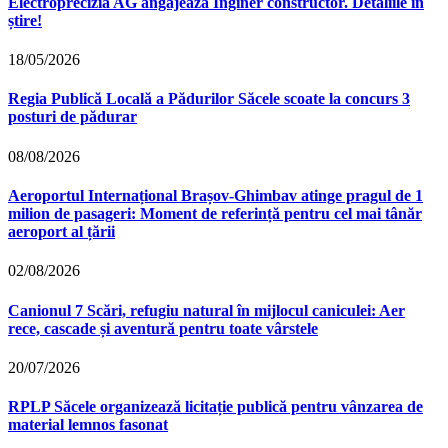
Electroprecizia AG angajează Inginer constructor. Detaliile în
știre!
18/05/2026
Regia Publică Locală a Pădurilor Săcele scoate la concurs 3
posturi de pădurar
08/08/2026
Aeroportul Internațional Brașov‑Ghimbav atinge pragul de 1
milion de pasageri: Moment de referință pentru cel mai tânăr
aeroport al țării
02/08/2026
Canionul 7 Scări, refugiu natural în mijlocul caniculei: Aer
rece, cascade și aventură pentru toate vârstele
20/07/2026
RPLP Săcele organizează licitație publică pentru vânzarea de
material lemnos fasonat