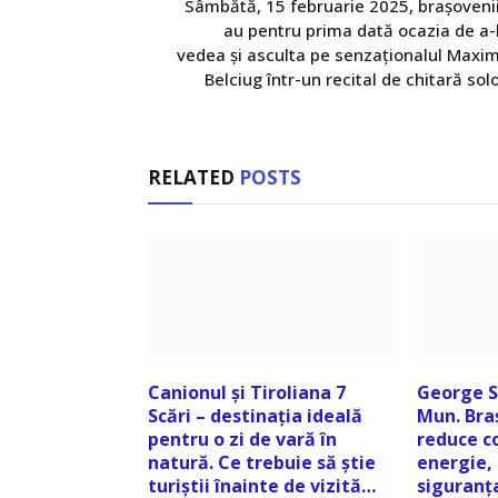
Sâmbătă, 15 februarie 2025, brașoveni
au pentru prima dată ocazia de a-
vedea și asculta pe senzaționalul Maxi
Belciug într-un recital de chitară sol
RELATED
POSTS
Canionul și Tiroliana 7
George S
Scări – destinația ideală
Mun. Bra
pentru o zi de vară în
reduce c
natură. Ce trebuie să știe
energie, 
turiștii înainte de vizită…
siguranța