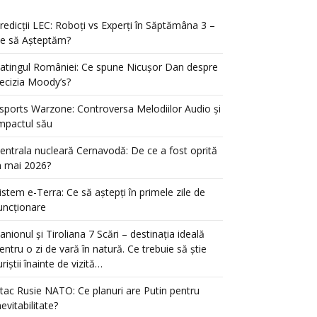
redicții LEC: Roboți vs Experți în Săptămâna 3 –
e să Așteptăm?
atingul României: Ce spune Nicușor Dan despre
ecizia Moody’s?
sports Warzone: Controversa Melodiilor Audio și
mpactul său
entrala nucleară Cernavodă: De ce a fost oprită
n mai 2026?
istem e-Terra: Ce să aștepți în primele zile de
uncționare
anionul și Tiroliana 7 Scări – destinația ideală
entru o zi de vară în natură. Ce trebuie să știe
uriștii înainte de vizită…
tac Rusie NATO: Ce planuri are Putin pentru
nevitabilitate?