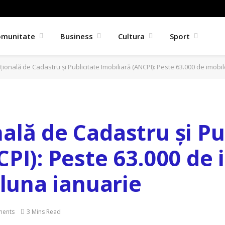
omunitate
Business
Cultura
Sport
ională de Cadastru și Publicitate Imobiliară (ANCPI): Peste 63.000 de imobile
ală de Cadastru și Pu
PI): Peste 63.000 de 
 luna ianuarie
ents
3 Mins Read