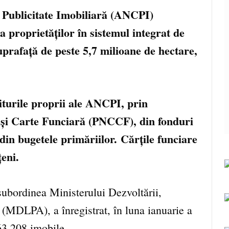
 Publicitate Imobiliară (ANCPI)
a proprietăților în sistemul integrat de
uprafață de peste 5,7 milioane de hectare,
iturile proprii ale ANCPI, prin
și Carte Funciară (PNCCF), din fonduri
in bugetele primăriilor.
Cărțile funciare
țeni.
 subordinea Ministerului Dezvoltării,
 (MDLPA), a înregistrat, în luna ianuarie a
 63.208 imobile.