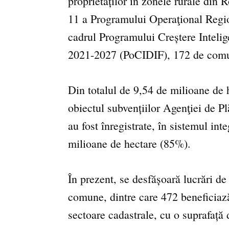
proprietăților în zonele rurale din 
11 a Programului Operaţional Regi
cadrul Programului Creștere Intelig
2021-2027 (PoCIDIF), 172 de comun
Din totalul de 9,54 de milioane de h
obiectul subvențiilor Agenţiei de Pl
au fost înregistrate, în sistemul int
milioane de hectare (85%).
În prezent, se desfășoară lucrări de
comune, dintre care 472 beneficiaz
sectoare cadastrale, cu o suprafață