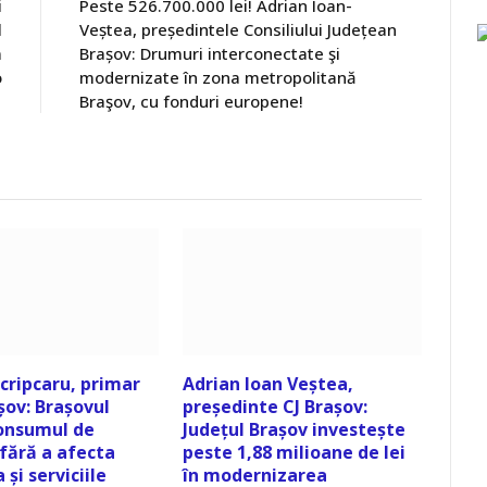
i
Peste 526.700.000 lei! Adrian Ioan-
l
Veștea, președintele Consiliului Județean
m
Brașov: Drumuri interconectate şi
o
modernizate în zona metropolitană
Braşov, cu fonduri europene!
cripcaru, primar
Adrian Ioan Veștea,
șov: Brașovul
președinte CJ Brașov:
onsumul de
Județul Brașov investește
fără a afecta
peste 1,88 milioane de lei
 și serviciile
în modernizarea