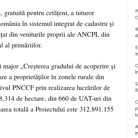
gratuită pentru cetățeni, a tuturor
P
C
 România în sistemul integrat de cadastru și
R
țat din veniturile proprii ale ANCPI, din
d
l al primăriilor.
E
I
 major „Creșterea gradului de acoperire și
C
î
re a proprietăților în zonele rurale din
S
vul PNCCF prin realizarea lucrărilor de
f
58.314 de hectare, din 660 de UAT-uri din
C
oarea totală a Proiectului este 312.891.155
p
t
A
i