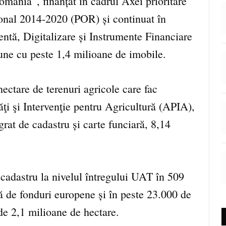
România”, finanțat în cadrul Axei prioritare
onal 2014-2020 (POR) și continuat în
entă, Digitalizare și Instrumente Financiare
e cu peste 1,4 milioane de imobile.
ectare de terenuri agricole care fac
ăţi şi Intervenţie pentru Agricultură (APIA),
egrat de cadastru și carte funciară, 8,14
 cadastru la nivelul întregului UAT în 509
ă de fonduri europene și în peste 23.000 de
 de 2,1 milioane de hectare.