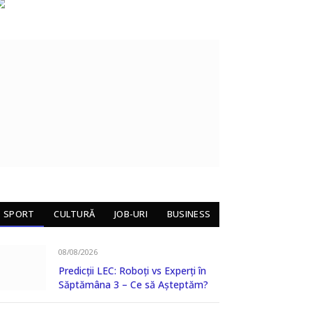
SPORT
CULTURĂ
JOB-URI
BUSINESS
08/08/2026
Predicții LEC: Roboți vs Experți în
Săptămâna 3 – Ce să Așteptăm?