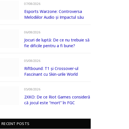
07/08/2026
Esports Warzone: Controversa
Melodiilor Audio și Impactul său
06/08/2026
Jocuri de luptă: De ce nu trebuie să
fie dificile pentru a fi bune?
05/08/2026
Riftbound: T1 și Crossover-ul
Fascinant cu Skin-urile World
05/08/2026
2XKO: De ce Riot Games consideră
că jocul este “mort” în FGC
RECENT POSTS