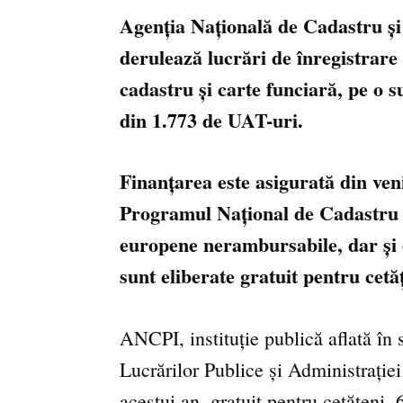
Agenția Națională de Cadastru și
derulează lucrări de înregistrare 
cadastru și carte funciară, pe o s
din 1.773 de UAT-uri.
Finanțarea este asigurată din ven
Programul Național de Cadastru 
europene nerambursabile, dar și d
sunt eliberate gratuit pentru cetă
ANCPI, instituție publică aflată în
Lucrărilor Publice și Administrației
acestui an, gratuit pentru cetățeni,