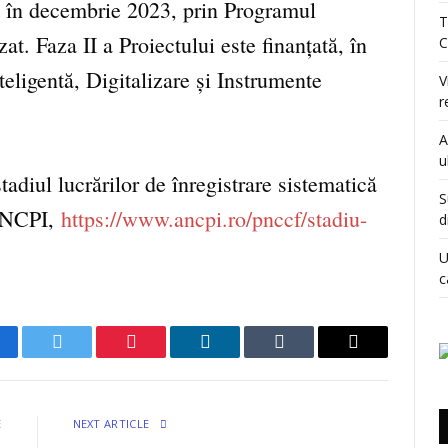
nă în decembrie 2023, prin Programul
T
at. Faza II a Proiectului este finanțată, în
C
eligentă, Digitalizare și Instrumente
V
r
A
u
tadiul lucrărilor de înregistrare sistematică
S
 ANCPI,
https://www.ancpi.ro/pnccf/stadiu-
d
U
c
cebook
Twitter
Pinterest
LinkedIn
Tumblr
Email
E
NEXT ARTICLE