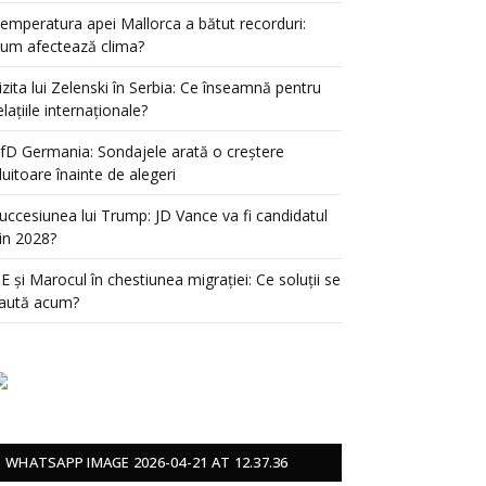
emperatura apei Mallorca a bătut recorduri:
um afectează clima?
izita lui Zelenski în Serbia: Ce înseamnă pentru
elațiile internaționale?
fD Germania: Sondajele arată o creștere
luitoare înainte de alegeri
uccesiunea lui Trump: JD Vance va fi candidatul
in 2028?
E și Marocul în chestiunea migrației: Ce soluții se
aută acum?
WHATSAPP IMAGE 2026-04-21 AT 12.37.36