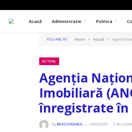
Acasă
Administratie
Politica
C
YOU ARE AT:
Home
Actual
Agenția Naț
»
»
ACTUAL
Agenția Națion
Imobiliară (ANC
înregistrate în
By
BRASOVEANUL
14/02/2025
No Comm