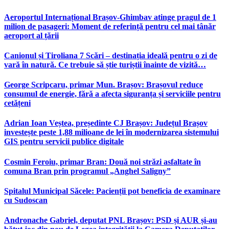
Aeroportul Internațional Brașov‑Ghimbav atinge pragul de 1
milion de pasageri: Moment de referință pentru cel mai tânăr
aeroport al țării
Canionul și Tiroliana 7 Scări – destinația ideală pentru o zi de
vară în natură. Ce trebuie să știe turiștii înainte de vizită…
George Scripcaru, primar Mun. Brașov: Brașovul reduce
consumul de energie, fără a afecta siguranța și serviciile pentru
cetățeni
Adrian Ioan Veștea, președinte CJ Brașov: Județul Brașov
investește peste 1,88 milioane de lei în modernizarea sistemului
GIS pentru servicii publice digitale
Cosmin Feroiu, primar Bran: Două noi străzi asfaltate în
comuna Bran prin programul „Anghel Saligny”
Spitalul Municipal Săcele: Pacienții pot beneficia de examinare
cu Sudoscan
Andronache Gabriel, deputat PNL Brașov: PSD și AUR și-au