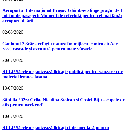
Aeroportul Internațional Brașov‑Ghimbav atinge pragul de 1
milion de pasageri: Moment de referință pentru cel mai tânăr
aeroport al țării
02/08/2026
Canionul 7 Scări, refugiu natural în mijlocul caniculei: Aer
rece, cascade și aventură pentru toate vârstele
20/07/2026
RPLP Săcele organizează licitație publică pentru vânzarea de
material lemnos fasonat
13/07/2026
Sântilia 2026: Celia, Niculina Stoican și Costel Biju – capete de
afis pentru weekend!
10/07/2026
RPLP Săcele organizează licitația intermediară pentru