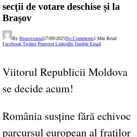
secții de votare deschise și la
Brașov
By
Brasoveanul
27/09/2025
No Comments
1 Min Read
Facebook
Twitter
Pinterest
LinkedIn
Tumblr
Email
Viitorul Republicii Moldova
se decide acum!
România susține fără echivoc
parcursul european al fraților