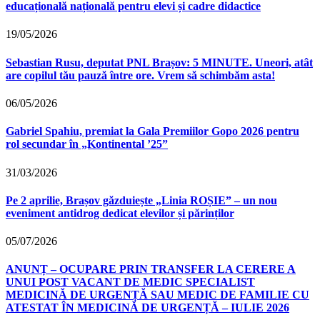
educațională națională pentru elevi și cadre didactice
19/05/2026
Sebastian Rusu, deputat PNL Brașov: 5 MINUTE. Uneori, atât
are copilul tău pauză între ore. Vrem să schimbăm asta!
06/05/2026
Gabriel Spahiu, premiat la Gala Premiilor Gopo 2026 pentru
rol secundar în „Kontinental ’25”
31/03/2026
Pe 2 aprilie, Brașov găzduiește „Linia ROȘIE” – un nou
eveniment antidrog dedicat elevilor și părinților
05/07/2026
ANUNȚ – OCUPARE PRIN TRANSFER LA CERERE A
UNUI POST VACANT DE MEDIC SPECIALIST
MEDICINĂ DE URGENȚĂ SAU MEDIC DE FAMILIE CU
ATESTAT ÎN MEDICINĂ DE URGENȚĂ – IULIE 2026