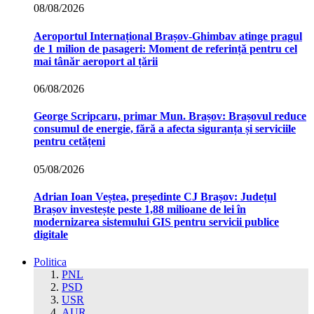
08/08/2026
Aeroportul Internațional Brașov‑Ghimbav atinge pragul
de 1 milion de pasageri: Moment de referință pentru cel
mai tânăr aeroport al țării
06/08/2026
George Scripcaru, primar Mun. Brașov: Brașovul reduce
consumul de energie, fără a afecta siguranța și serviciile
pentru cetățeni
05/08/2026
Adrian Ioan Veștea, președinte CJ Brașov: Județul
Brașov investește peste 1,88 milioane de lei în
modernizarea sistemului GIS pentru servicii publice
digitale
Politica
PNL
PSD
USR
AUR