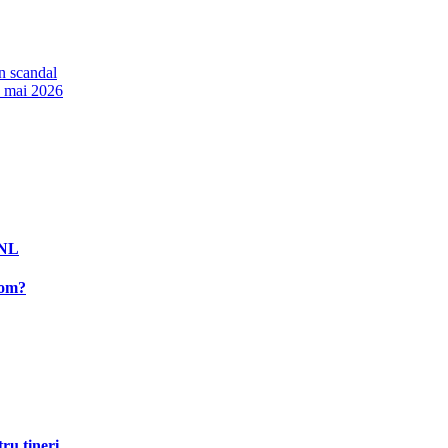
în scandal
n mai 2026
PNL
rom?
ru tineri