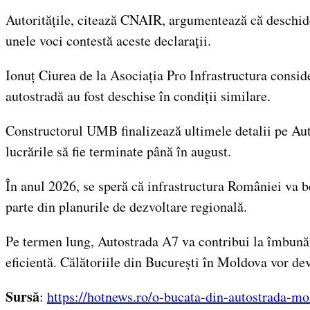
Autoritățile, citează CNAIR, argumentează că deschider
unele voci contestă aceste declarații.
Ionuț Ciurea de la Asociația Pro Infrastructura consid
autostradă au fost deschise în condiții similare.
Constructorul UMB finalizează ultimele detalii pe Auto
lucrările să fie terminate până în august.
În anul 2026, se speră că infrastructura României va b
parte din planurile de dezvoltare regională.
Pe termen lung, Autostrada A7 va contribui la îmbunătăț
eficientă. Călătoriile din București în Moldova vor dev
Sursă
:
https://hotnews.ro/o-bucata-din-autostrada-mo