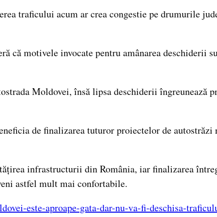
ea traficului acum ar crea congestie pe drumurile județe
eră că motivele invocate pentru amânarea deschiderii su
strada Moldovei, însă lipsa deschiderii îngreunează prog
eneficia de finalizarea tuturor proiectelor de autostră
irea infrastructurii din România, iar finalizarea întreg
eni astfel mult mai confortabile.
ldovei-este-aproape-gata-dar-nu-va-fi-deschisa-trafic