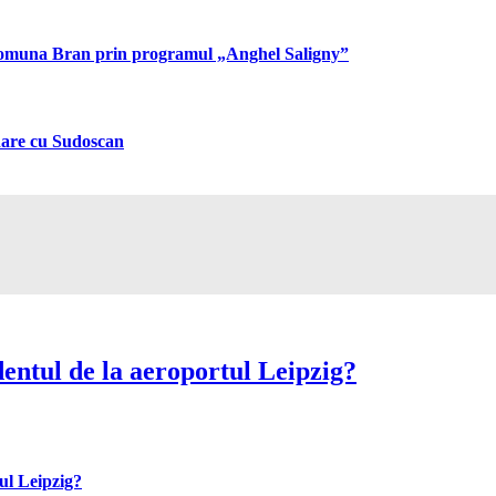
n comuna Bran prin programul „Anghel Saligny”
inare cu Sudoscan
entul de la aeroportul Leipzig?
ul Leipzig?