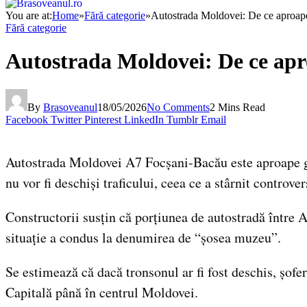
You are at:
Home
»
Fără categorie
»
Autostrada Moldovei: De ce aproap
Fără categorie
Autostrada Moldovei: De ce ap
By
Brasoveanul
18/05/2026
No Comments
2 Mins Read
Facebook
Twitter
Pinterest
LinkedIn
Tumblr
Email
Autostrada Moldovei A7 Focșani-Bacău este aproape ga
nu vor fi deschiși traficului, ceea ce a stârnit controver
Constructorii susțin că porțiunea de autostradă între A
situație a condus la denumirea de “șosea muzeu”.
Se estimează că dacă tronsonul ar fi fost deschis, șofer
Capitală până în centrul Moldovei.