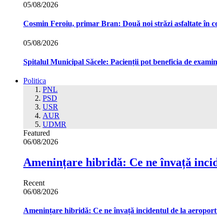
05/08/2026
Cosmin Feroiu, primar Bran: Două noi străzi asfaltate î
05/08/2026
Spitalul Municipal Săcele: Pacienții pot beneficia de exam
Politica
PNL
PSD
USR
AUR
UDMR
Featured
06/08/2026
Amenințare hibridă: Ce ne învață incid
Recent
06/08/2026
Amenințare hibridă: Ce ne învață incidentul de la aeroport