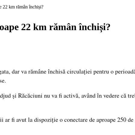
e 22 km rămân închiși?
roape 22 km rămân închiși?
ta, dar va rămâne închisă circulației pentru o perioad
se.
djud și Răcăciuni nu va fi activă, având în vedere că tre
ii ar fi avut la dispoziție o conectare de aproape 250 de 