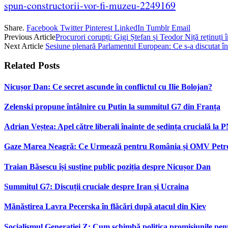
spun-constructorii-vor-fi-muzeu-2249169
Share.
Facebook
Twitter
Pinterest
LinkedIn
Tumblr
Email
Previous Article
Procurori corupți: Gigi Ștefan și Teodor Niță reținuți 
Next Article
Sesiune plenară Parlamentul European: Ce s-a discutat î
Related
Posts
Nicușor Dan: Ce secret ascunde în conflictul cu Ilie Bolojan?
Zelenski propune întâlnire cu Putin la summitul G7 din Franța
Adrian Veștea: Apel către liberali înainte de ședința crucială la 
Gaze Marea Neagră: Ce Urmează pentru România și OMV Pet
Traian Băsescu își susține public poziția despre Nicușor Dan
Summitul G7: Discuții cruciale despre Iran și Ucraina
Mănăstirea Lavra Pecerska în flăcări după atacul din Kiev
Socialismul Generației Z: Cum schimbă politica promisiunile pent