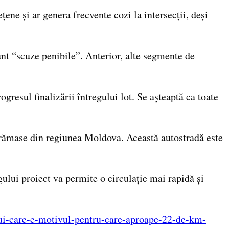
ne și ar genera frecvente cozi la intersecții, deși
nt “scuze penibile”. Anterior, alte segmente de
resul finalizării întregului lot. Se așteaptă ca toate
zi rămase din regiunea Moldova. Această autostradă este
ului proiect va permite o circulație mai rapidă și
ului-care-e-motivul-pentru-care-aproape-22-de-km-