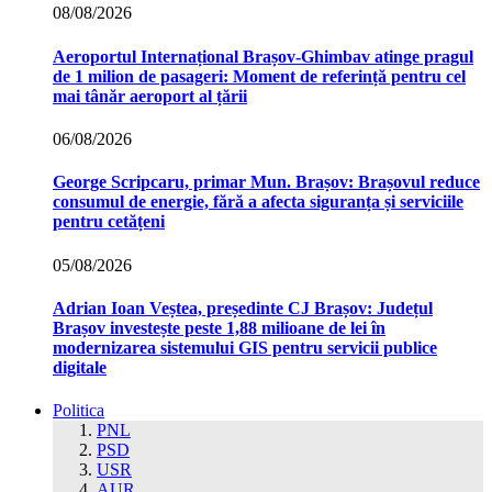
08/08/2026
Aeroportul Internațional Brașov‑Ghimbav atinge pragul
de 1 milion de pasageri: Moment de referință pentru cel
mai tânăr aeroport al țării
06/08/2026
George Scripcaru, primar Mun. Brașov: Brașovul reduce
consumul de energie, fără a afecta siguranța și serviciile
pentru cetățeni
05/08/2026
Adrian Ioan Veștea, președinte CJ Brașov: Județul
Brașov investește peste 1,88 milioane de lei în
modernizarea sistemului GIS pentru servicii publice
digitale
Politica
PNL
PSD
USR
AUR