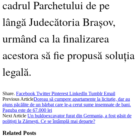
cadrul Parchetului de pe
lângă Judecătoria Brașov,
urmând ca la finalizarea
acestora să fie propusă soluția
legală.
Share.
Facebook
Twitter
Pinterest
LinkedIn
Tumblr
Email
Previous Article
Doreau să cumpere apartamente la licitație, dar au
ajuns păcălite de un bărbat care le-a cerut sume insemnate de bani.
Paguba este de 67.000 lei
Next Article
Un buldoexcavator furat din Germania, a fost găsit de
polițiști la Zărnești. Ce se întâmplă mai departe?
Related
Posts