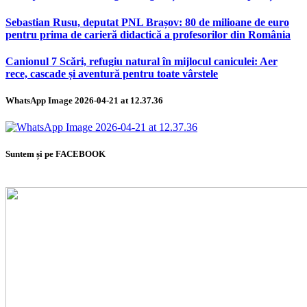
Sebastian Rusu, deputat PNL Brașov: 80 de milioane de euro
pentru prima de carieră didactică a profesorilor din România
Canionul 7 Scări, refugiu natural în mijlocul caniculei: Aer
rece, cascade și aventură pentru toate vârstele
WhatsApp Image 2026-04-21 at 12.37.36
Suntem și pe FACEBOOK