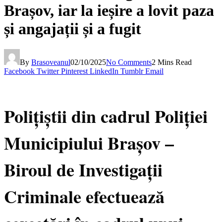
Brașov, iar la ieșire a lovit paza
și angajații și a fugit
By
Brasoveanul
02/10/2025
No Comments
2 Mins Read
Facebook
Twitter
Pinterest
LinkedIn
Tumblr
Email
Polițiștii din cadrul Poliției
Municipiului Brașov –
Biroul de Investigații
Criminale efectuează