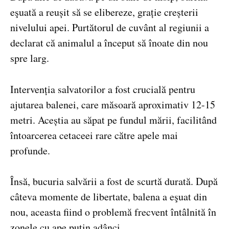
eşuată a reușit să se elibereze, grație creșterii
nivelului apei. Purtătorul de cuvânt al regiunii a
declarat că animalul a început să înoate din nou
spre larg.
Intervenția salvatorilor a fost crucială pentru
ajutarea balenei, care măsoară aproximativ 12-15
metri. Aceștia au săpat pe fundul mării, facilitând
întoarcerea cetaceei rare către apele mai
profunde.
Însă, bucuria salvării a fost de scurtă durată. După
câteva momente de libertate, balena a eşuat din
nou, aceasta fiind o problemă frecvent întâlnită în
zonele cu ape puțin adânci.