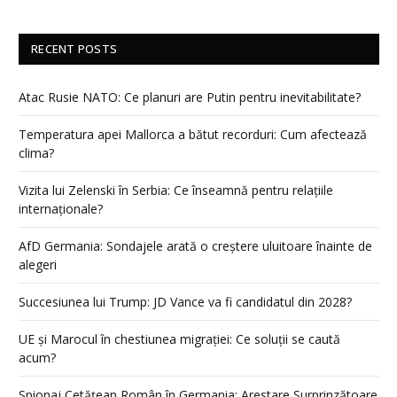
RECENT POSTS
Atac Rusie NATO: Ce planuri are Putin pentru inevitabilitate?
Temperatura apei Mallorca a bătut recorduri: Cum afectează
clima?
Vizita lui Zelenski în Serbia: Ce înseamnă pentru relațiile
internaționale?
AfD Germania: Sondajele arată o creștere uluitoare înainte de
alegeri
Succesiunea lui Trump: JD Vance va fi candidatul din 2028?
UE și Marocul în chestiunea migrației: Ce soluții se caută
acum?
Spionaj Cetățean Român în Germania: Arestare Surprinzătoare