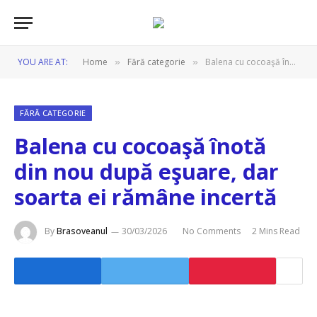
YOU ARE AT:
Home
Fără categorie
Balena cu cocoaşă înotă din nou după eşuare, dar soarta ei rămâne incertă
»
»
FĂRĂ CATEGORIE
Balena cu cocoaşă înotă
din nou după eşuare, dar
soarta ei rămâne incertă
By
Brasoveanul
30/03/2026
No Comments
2 Mins Read