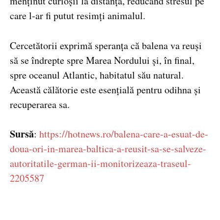
menținut curioșii la distanță, reducând stresul pe
care l-ar fi putut resimți animalul.
Cercetătorii exprimă speranța că balena va reuși
să se îndrepte spre Marea Nordului și, în final,
spre oceanul Atlantic, habitatul său natural.
Această călătorie este esențială pentru odihna și
recuperarea sa.
Sursă
:
https://hotnews.ro/balena-care-a-esuat-de-
doua-ori-in-marea-baltica-a-reusit-sa-se-salveze-
autoritatile-german-ii-monitorizeaza-traseul-
2205587