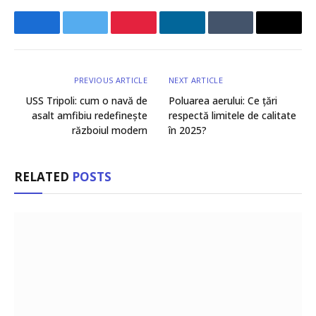
Facebook
Twitter
Pinterest
LinkedIn
Tumblr
Email
PREVIOUS ARTICLE
NEXT ARTICLE
USS Tripoli: cum o navă de
Poluarea aerului: Ce țări
asalt amfibiu redefinește
respectă limitele de calitate
războiul modern
în 2025?
RELATED
POSTS