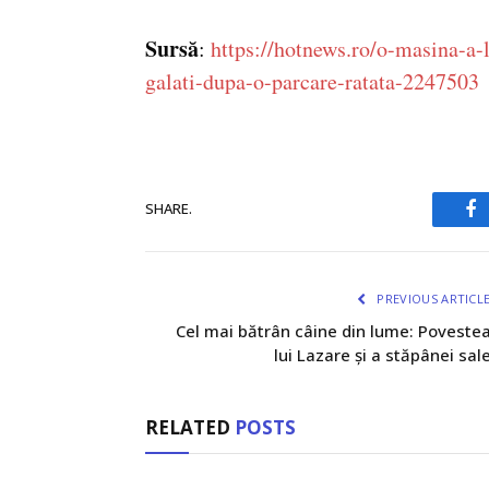
Sursă
:
https://hotnews.ro/o-masina-a-l
galati-dupa-o-parcare-ratata-2247503
SHARE.
Fa
PREVIOUS ARTICL
Cel mai bătrân câine din lume: Poveste
lui Lazare și a stăpânei sal
RELATED
POSTS