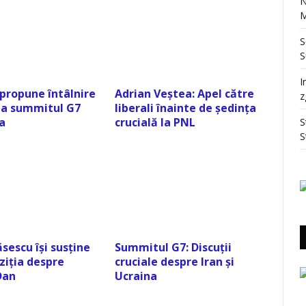
N
M
S
S
I
 propune întâlnire
Adrian Veștea: Apel către
z
 la summitul G7
liberali înainte de ședința
a
crucială la PNL
S
S
sescu își susține
Summitul G7: Discuții
ziția despre
cruciale despre Iran și
Dan
Ucraina