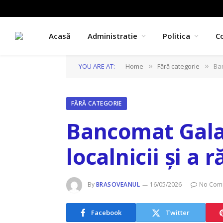
Acasă
Administratie
Politica
C
YOU ARE AT:
Home
Fără categorie
Ban
»
»
FĂRĂ CATEGORIE
Bancomat Galaț
localnicii și a 
By
BRASOVEANUL
16/05/2026
No Com
Facebook
Twitter