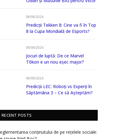
Oddin și Măsurile BIG pentru Viitor
08/08/2026
Predicții Tekken 8: Cine va fi în Top
8 la Cupa Mondială de Esports?
08/08/2026
Jocuri de luptă: De ce Marvel
Tōkon e un nou eșec major?
08/08/2026
Predicții LEC: Roboți vs Experți în
Săptămâna 3 – Ce să Așteptăm?
RECENT POSTS
eglementarea conținutului de pe rețelele sociale:
e spune Emil Boc?