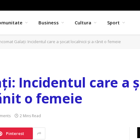
omunitate
Business
Cultura
Sport
comat Galați: Incidentul care a șocat localnicii și a rănit o femeie
i: Incidentul care a 
rănit o femeie
ments
2 Mins Read
Pinterest