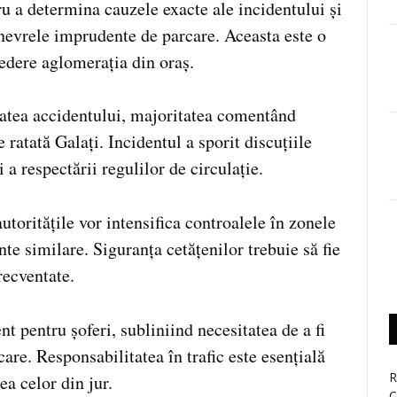
ru a determina cauzele exacte ale incidentului și
anevrele imprudente de parcare. Aceasta este o
vedere aglomerația din oraș.
tatea accidentului, majoritatea comentând
ratată Galați. Incidentul a sporit discuțiile
 a respectării regulilor de circulație.
toritățile vor intensifica controalele în zonele
nte similare. Siguranța cetățenilor trebuie să fie
recventate.
t pentru șoferi, subliniind necesitatea de a fi
are. Responsabilitatea în trafic este esențială
R
ea celor din jur.
C