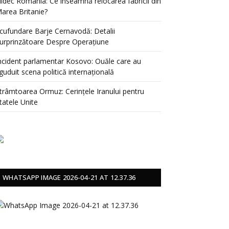
idec România: Ce înseamnă relocarea fabricii din
area Britanie?
cufundare Barje Cernavodă: Detalii
urprinzătoare Despre Operațiune
ncident parlamentar Kosovo: Ouăle care au
guduit scena politică internațională
trâmtoarea Ormuz: Cerințele Iranului pentru
tatele Unite
WHATSAPP IMAGE 2026-04-21 AT 12.37.36