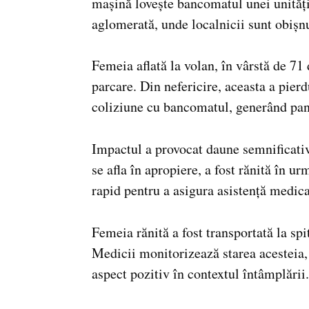
mașină lovește bancomatul unei unități
aglomerată, unde localnicii sunt obișnui
Femeia aflată la volan, în vârstă de 71
parcare. Din nefericire, aceasta a pierd
coliziune cu bancomatul, generând pani
Impactul a provocat daune semnificativ
se afla în apropiere, a fost rănită în u
rapid pentru a asigura asistență medica
Femeia rănită a fost transportată la spit
Medicii monitorizează starea acesteia, 
aspect pozitiv în contextul întâmplării.