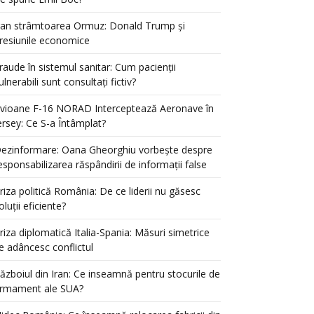
ran strâmtoarea Ormuz: Donald Trump și
resiunile economice
raude în sistemul sanitar: Cum pacienții
ulnerabili sunt consultați fictiv?
vioane F-16 NORAD Interceptează Aeronave în
ersey: Ce S-a Întâmplat?
ezinformare: Oana Gheorghiu vorbește despre
esponsabilizarea răspândirii de informații false
riza politică România: De ce liderii nu găsesc
oluții eficiente?
riza diplomatică Italia-Spania: Măsuri simetrice
e adâncesc conflictul
ăzboiul din Iran: Ce inseamnă pentru stocurile de
rmament ale SUA?