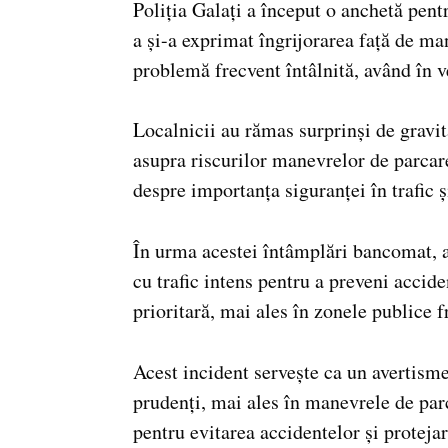
Poliția Galați a început o anchetă pent
a și-a exprimat îngrijorarea față de m
problemă frecvent întâlnită, având în 
Localnicii au rămas surprinși de gravi
asupra riscurilor manevrelor de parcare 
despre importanța siguranței în trafic și
În urma acestei întâmplări bancomat, au
cu trafic intens pentru a preveni accide
prioritară, mai ales în zonele publice f
Acest incident servește ca un avertismen
prudenți, mai ales în manevrele de parc
pentru evitarea accidentelor și protejar