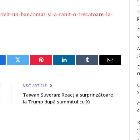
I
ovit-un-bancomat-si-a-ranit-o-trecatoare-la-
p
F
v
A
J
cebook
Twitter
Pinterest
LinkedIn
Tumblr
Email
D
r
C
E
NEXT ARTICLE
s
a
Taiwan Suveran: Reacția surprinzătoare
e
la Trump după summitul cu Xi
C
c
R
a