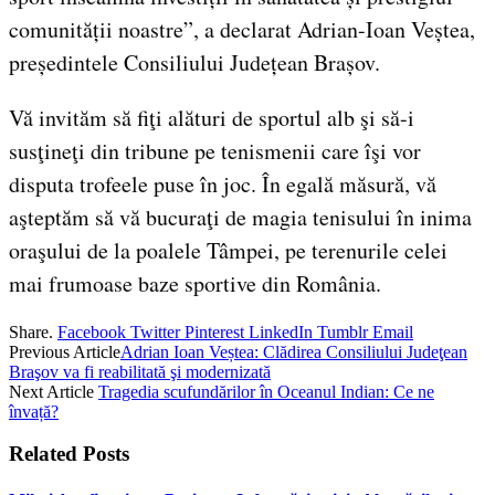
comunității noastre”, a declarat Adrian-Ioan Veștea,
președintele Consiliului Județean Brașov.
Vă invităm să fiţi alături de sportul alb şi să-i
susţineţi din tribune pe tenismenii care îşi vor
disputa trofeele puse în joc. În egală măsură, vă
aşteptăm să vă bucuraţi de magia tenisului în inima
oraşului de la poalele Tâmpei, pe terenurile celei
mai frumoase baze sportive din România.
Share.
Facebook
Twitter
Pinterest
LinkedIn
Tumblr
Email
Previous Article
Adrian Ioan Veștea: Clădirea Consiliului Judeţean
Braşov va fi reabilitată şi modernizată
Next Article
Tragedia scufundărilor în Oceanul Indian: Ce ne
învață?
Related
Posts