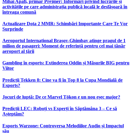
Mihai Apafi, primar Prejmer: Informări privind lucrările și
activitățile pe care administrația publică locală le desfășoară în
întreaga comună
Actualizare Dota 2 MMR: Schimbări Importante Care Te Vor
Surprinde
Aeroportul Internațional Brașov‑Ghimbav atinge pragul de 1
milion de pasageri: Moment de referință pentru cel mai tânăr
aeroport al țării
Gambling în esports: Extinderea Oddin și Măsurile BIG pentru
Viitor
Predicții Tekken 8: Cine va fi în Top 8 la Cupa Mondială de
Esports?
Jocuri de luptă: De ce Marvel Tōkon e un nou eșec major?
Predicții LEC: Roboți vs Experți în Săptămâna 3 – Ce să
Așteptăm?
Esports Warzone: Controversa Melodiilor Audio și Impactul
său