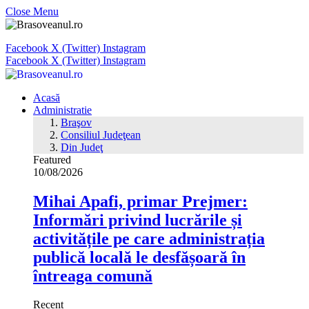
Close Menu
Facebook
X (Twitter)
Instagram
Facebook
X (Twitter)
Instagram
Acasă
Administratie
Braşov
Consiliul Judeţean
Din Judeţ
Featured
10/08/2026
Mihai Apafi, primar Prejmer:
Informări privind lucrările și
activitățile pe care administrația
publică locală le desfășoară în
întreaga comună
Recent