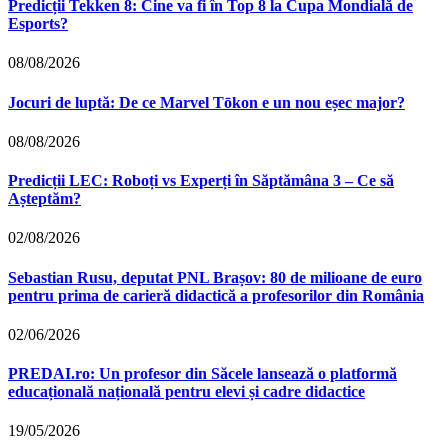
Predicții Tekken 8: Cine va fi în Top 8 la Cupa Mondială de
Esports?
08/08/2026
Jocuri de luptă: De ce Marvel Tōkon e un nou eșec major?
08/08/2026
Predicții LEC: Roboți vs Experți în Săptămâna 3 – Ce să
Așteptăm?
02/08/2026
Sebastian Rusu, deputat PNL Brașov: 80 de milioane de euro
pentru prima de carieră didactică a profesorilor din România
02/06/2026
PREDAI.ro: Un profesor din Săcele lansează o platformă
educațională națională pentru elevi și cadre didactice
19/05/2026