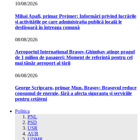
10/08/2026
Mihai Apafi, primar Prejmer: Informări privind lucrările
și activitățile pe care administrația publică locală le
desfășoară în întreaga comună
08/08/2026
Aeroportul Internațional Brașov‑Ghimbav atinge pragul
de 1 milion de pasageri: Moment de referință pentru cel
mai tânăr aeroport al țării
06/08/2026
George Scripcaru, primar Mun. Brașov: Brașovul reduce
consumul de energie, fără a afecta siguranța și serviciile
pentru cetățeni
Politica
PNL
PSD
USR
AUR
UDMR