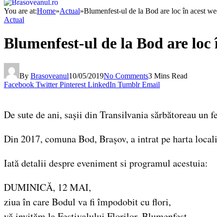
You are at:
Home
»
Actual
»
Blumenfest-ul de la Bod are loc în acest w
Actual
Blumenfest-ul de la Bod are loc
By
Brasoveanul
10/05/2019
No Comments
3 Mins Read
Facebook
Twitter
Pinterest
LinkedIn
Tumblr
Email
De sute de ani, sașii din Transilvania sărbătoreau un fel
Din 2017, comuna Bod, Brașov, a intrat pe harta locali
Iată detalii despre eveniment si programul acestuia:
DUMINICĂ, 12 MAI,
ziua în care Bodul va fi împodobit cu flori,
vă invităm la Festivalului Florilor, Blumenfest