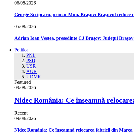
06/08/2026
George Scripcaru, primar Mun. Brașov: Brașovul reduce cons
05/08/2026
Adrian Ioan Veștea, președinte CJ Brașov: Județul Brașov in
Politica
PNL
PSD
USR
AUR
UDMR
Featured
09/08/2026
Nidec România: Ce înseamnă relocarea
Recent
09/08/2026
Nidec România: Ce înseamnă relocarea fabricii din Marea 