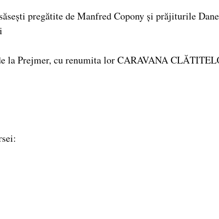
 săsești pregătite de Manfred Copony și prăjiturile Dan
i
iali de la Prejmer, cu renumita lor CARAVANA CLĂTIT
rsei: