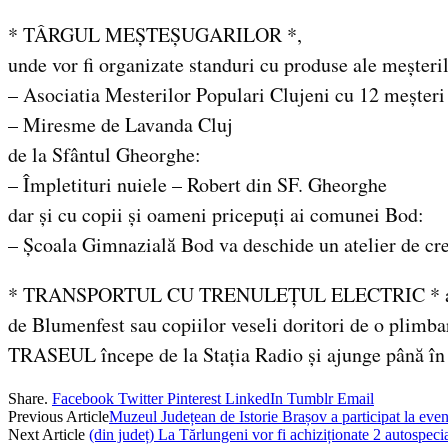
* TÂRGUL MEȘTEȘUGARILOR *,
unde vor fi organizate standuri cu produse ale meșteril
– Asociatia Mesterilor Populari Clujeni cu 12 meșteri
– Miresme de Lavanda Cluj
de la Sfântul Gheorghe:
– Împletituri nuiele – Robert din SF. Gheorghe
dar și cu copii și oameni pricepuți ai comunei Bod:
– Școala Gimnazială Bod va deschide un atelier de crea
* TRANSPORTUL CU TRENULEȚUL ELECTRIC * al celor de
de Blumenfest sau copiilor veseli doritori de o plimbar
TRASEUL începe de la Stația Radio și ajunge până în B
Share.
Facebook
Twitter
Pinterest
LinkedIn
Tumblr
Email
Previous Article
Muzeul Județean de Istorie Brașov a participat la even
Next Article
(din județ) La Tărlungeni vor fi achiziționate 2 autospec