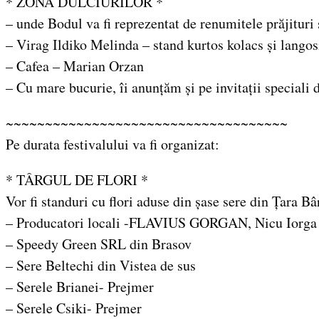
* ZONA DULCIURILOR *
– unde Bodul va fi reprezentat de renumitele prăjituri
– Virag Ildiko Melinda – stand kurtos kolacs și langos
– Cafea – Marian Orzan
– Cu mare bucurie, îi anunțăm și pe invitații spec
~~~~~~~~~~~~~~~~~~~~~~~~~~~~~~~~~~~~
Pe durata festivalului va fi organizat:
* TÂRGUL DE FLORI *
Vor fi standuri cu flori aduse din șase sere din Țara Bâ
– Producatori locali -FLAVIUS GORGAN, Nicu Iorga
– Speedy Green SRL din Brasov
– Sere Beltechi din Vistea de sus
– Serele Brianei- Prejmer
– Serele Csiki- Prejmer