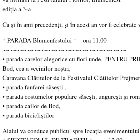
ediția a 3-a
Ca și în anii precedenți, și în acest an vor fi celebrate
* PARADA Blumenfestului * – ora 11.00 –
~~~~~~~~~~~~~~~~~~~~~~~~~~~~~~~~~~~~
• parada carelor alegorice cu flori unde, PENTRU PRI
Bod, cea a vecinilor noștri,
Caravana Clătitelor de la Festivalul Clătitelor Prejmer
• parada fanfarei săsești ,
• parada costumelor populare săsești, ungurești și rom
• parada cailor de Bod,
• parada bicicliștilor
Alaiul va conduce publicul spre locația evenimentului