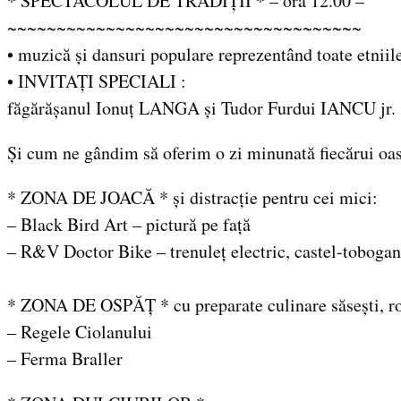
* SPECTACOLUL DE TRADIȚII * – ora 12.00 –
~~~~~~~~~~~~~~~~~~~~~~~~~~~~~~~~~~~~
• muzică și dansuri populare reprezentând toate etniile
• INVITAȚI SPECIALI :
făgărășanul Ionuț LANGA și Tudor Furdui IANCU jr.
Și cum ne gândim să oferim o zi minunată fiecărui oas
* ZONA DE JOACĂ * și distracție pentru cei mici:
– Black Bird Art – pictură pe față
– R&V Doctor Bike – trenuleț electric, castel-tobogan g
* ZONA DE OSPĂȚ * cu preparate culinare săsești, româ
– Regele Ciolanului
– Ferma Braller