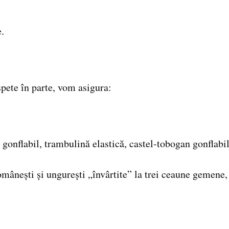
.
pete în parte, vom asigura:
onflabil, trambulină elastică, castel-tobogan gonflabil,
nești și ungurești „învârtite” la trei ceaune gemene, 