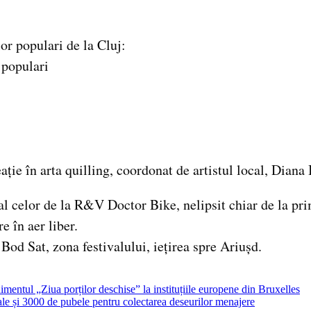
or populari de la Cluj:
 populari
ție în arta quilling, coordonat de artistul local, Diana
 la R&V Doctor Bike, nelipsit chiar de la prima ediț
e în aer liber.
od Sat, zona festivalului, iețirea spre Ariușd.
imentul „Ziua porților deschise” la instituțiile europene din Bruxelles
iale și 3000 de pubele pentru colectarea deseurilor menajere