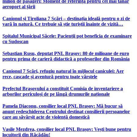
milion de pasageri: Moment de referință pentru cel mai tânăr
aeroport al țării
Canionul și Tiroliana 7 Scări – destinația ideală pentru o zi de
vară în natură. Ce trebuie să știe turiștii înainte de vizită…
Spitalul Municipal Săcele: Pacienții pot beneficia de examinare
cu Sudoscan
Sebastian Rusu, deputat PNL Brașov: 80 de milioane de euro
pentru prima de carieră didactică a profesorilor din România
Canionul 7 Scări, refugiu natural în mijlocul caniculei: Aer
rece, cascade și aventură pentru toate vârstele
Prefectul Brașovului a constituit Comisia de inventariere a
arborilor periculoși de pe lângă drumurile naționale
Pamela Diaconu, consilier local PNL Brașov: Mă bucur să
anunț redeschiderea Centrului destinat consilierii persoanelor
care au săvârșit acte de violență domestică
Vasile Mezdrea, consilier local PNL Brașov: Vești bune pentru
locuitorii din Răcădău!