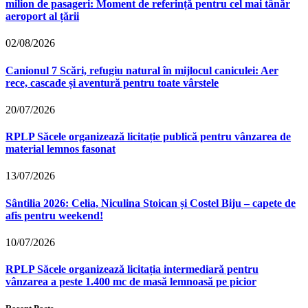
milion de pasageri: Moment de referință pentru cel mai tânăr
aeroport al țării
02/08/2026
Canionul 7 Scări, refugiu natural în mijlocul caniculei: Aer
rece, cascade și aventură pentru toate vârstele
20/07/2026
RPLP Săcele organizează licitație publică pentru vânzarea de
material lemnos fasonat
13/07/2026
Sântilia 2026: Celia, Niculina Stoican și Costel Biju – capete de
afis pentru weekend!
10/07/2026
RPLP Săcele organizează licitația intermediară pentru
vânzarea a peste 1.400 mc de masă lemnoasă pe picior