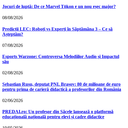
Jocuri de luptă: De ce Marvel Tōkon e un nou eșec major?
08/08/2026
Predicții LEC: Roboți vs Experți în Săptămâna 3 – Ce să
Așteptăm?
07/08/2026
Esports Warzone: Controversa Melodiilor Audio și Impactul
său
02/08/2026
Sebastian Rusu, deputat PNL Brașov: 80 de milioane de euro
pentru prima de carieră didactică a profesorilor din România
02/06/2026
PREDAI.ro: Un profesor din Săcele lansează o platformă
educațională națională pentru elevi și cadre didactice
19/05/2026