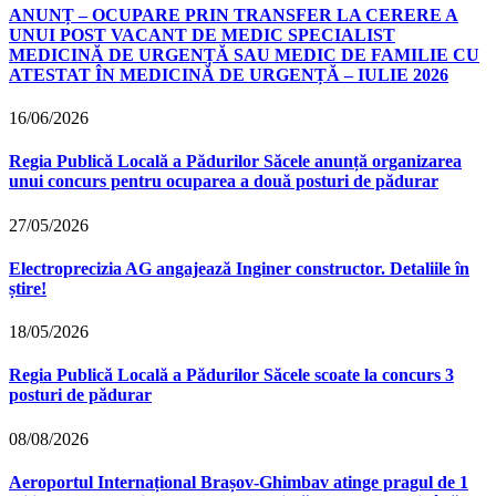
ANUNȚ – OCUPARE PRIN TRANSFER LA CERERE A
UNUI POST VACANT DE MEDIC SPECIALIST
MEDICINĂ DE URGENȚĂ SAU MEDIC DE FAMILIE CU
ATESTAT ÎN MEDICINĂ DE URGENȚĂ – IULIE 2026
16/06/2026
Regia Publică Locală a Pădurilor Săcele anunță organizarea
unui concurs pentru ocuparea a două posturi de pădurar
27/05/2026
Electroprecizia AG angajează Inginer constructor. Detaliile în
știre!
18/05/2026
Regia Publică Locală a Pădurilor Săcele scoate la concurs 3
posturi de pădurar
08/08/2026
Aeroportul Internațional Brașov‑Ghimbav atinge pragul de 1