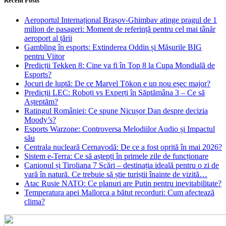
Recent Posts
Aeroportul Internațional Brașov‑Ghimbav atinge pragul de 1
milion de pasageri: Moment de referință pentru cel mai tânăr
aeroport al țării
Gambling în esports: Extinderea Oddin și Măsurile BIG
pentru Viitor
Predicții Tekken 8: Cine va fi în Top 8 la Cupa Mondială de
Esports?
Jocuri de luptă: De ce Marvel Tōkon e un nou eșec major?
Predicții LEC: Roboți vs Experți în Săptămâna 3 – Ce să
Așteptăm?
Ratingul României: Ce spune Nicușor Dan despre decizia
Moody’s?
Esports Warzone: Controversa Melodiilor Audio și Impactul
său
Centrala nucleară Cernavodă: De ce a fost oprită în mai 2026?
Sistem e-Terra: Ce să aștepți în primele zile de funcționare
Canionul și Tiroliana 7 Scări – destinația ideală pentru o zi de
vară în natură. Ce trebuie să știe turiștii înainte de vizită…
Atac Rusie NATO: Ce planuri are Putin pentru inevitabilitate?
Temperatura apei Mallorca a bătut recorduri: Cum afectează
clima?