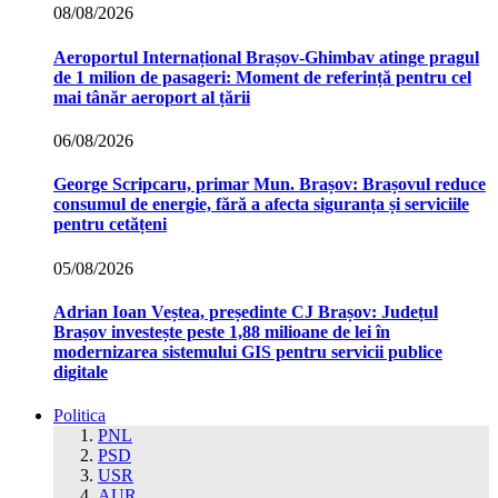
08/08/2026
Aeroportul Internațional Brașov‑Ghimbav atinge pragul
de 1 milion de pasageri: Moment de referință pentru cel
mai tânăr aeroport al țării
06/08/2026
George Scripcaru, primar Mun. Brașov: Brașovul reduce
consumul de energie, fără a afecta siguranța și serviciile
pentru cetățeni
05/08/2026
Adrian Ioan Veștea, președinte CJ Brașov: Județul
Brașov investește peste 1,88 milioane de lei în
modernizarea sistemului GIS pentru servicii publice
digitale
Politica
PNL
PSD
USR
AUR