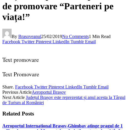
de promovare “Parteneri pe
viața!”
By
Brasoveanul
25/02/2019
No Comments
1 Min Read
Facebook
Twitter
Pinterest
LinkedIn
Tumblr
Email
Text promovare
Text Promovare
Share.
Facebook
Twitter
Pinterest
LinkedIn
Tumblr
Email
Previous Article
Aeroportul Brașov
Next Article
Județul Brașov este reprezentat și anul acesta la Târgul
de Turism al României
Related
Posts
Aeroportul Internațional Brașov‑Ghimbav atinge pragul de 1