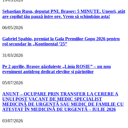
Sebastian Rusu, deputat PNL Brașov: 5 MINUTE. Uneori, atât
are copilul tău pauză între ore. Vrem să schimbăm asta!
06/05/2026
Gabriel Spahiu, premiat la Gala Premiilor Gopo 2026 pentru
rol secundar în „Kontinental ’25”
31/03/2026
Pe 2 aprilie, Brașov găzduiește „Linia ROȘIE” – un nou
eveniment antidrog dedicat elevilor și părinților
05/07/2026
ANUNȚ – OCUPARE PRIN TRANSFER LA CERERE A
UNUI POST VACANT DE MEDIC SPECIALIST
MEDICINĂ DE URGENȚĂ SAU MEDIC DE FAMILIE CU
ATESTAT ÎN MEDICINĂ DE URGENȚĂ – IULIE 2026
03/07/2026