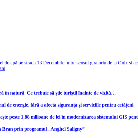
lei de apă pe strada 13 Decembrie, între sensul giratoriu de la Onix și ce
ani
ă în natură. Ce trebuie să știe turiștii înainte de vizită…
e energie, fără a afecta siguranța și serviciile pentru cetățeni
te peste 1,88 milioane de lei în modernizarea sistemului GIS pentru
na Bran prin programul „Anghel Saligny”