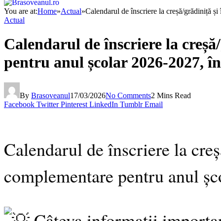
You are at:
Home
»
Actual
»
Calendarul de înscriere la creșă/grădiniță ș
Actual
Calendarul de înscriere la creșă
pentru anul școlar 2026-2027, în
By
Brasoveanul
17/03/2026
No Comments
2 Mins Read
Facebook
Twitter
Pinterest
LinkedIn
Tumblr
Email
Calendarul de înscriere la creș
complementare pentru anul șco
Câteva informații importa