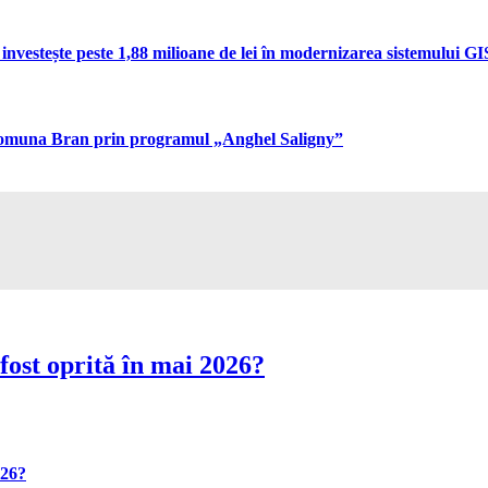
vestește peste 1,88 milioane de lei în modernizarea sistemului GIS 
n comuna Bran prin programul „Anghel Saligny”
fost oprită în mai 2026?
026?