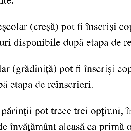
colar (creșă) pot fi înscriși copi
uri disponibile după etapa de re
 (grădiniță) pot fi înscriși copi
pă etapa de reînscrieri.
părinții pot trece trei opțiuni, 
de învățământ aleasă ca primă 