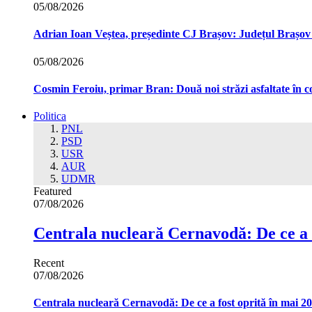
05/08/2026
Adrian Ioan Veștea, președinte CJ Brașov: Județul Brașov in
05/08/2026
Cosmin Feroiu, primar Bran: Două noi străzi asfaltate î
Politica
PNL
PSD
USR
AUR
UDMR
Featured
07/08/2026
Centrala nucleară Cernavodă: De ce a 
Recent
07/08/2026
Centrala nucleară Cernavodă: De ce a fost oprită în mai 2