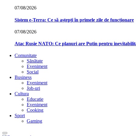
07/08/2026
Sistem e-Terra: Ce să aștepți în primele zile de funcționare
07/08/2026
Atac Rusie NATO: Ce planuri are Putin pentru inevitabilit
Comunitate
Sănătate
Eveniment
Social
Business
Eveniment
Job-uri
Cultura
Educatie
Eveniment
Cooking
Sport
Gaming