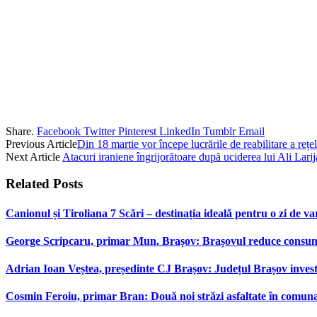
Share.
Facebook
Twitter
Pinterest
LinkedIn
Tumblr
Email
Previous Article
Din 18 martie vor începe lucrările de reabilitare a rețe
Next Article
Atacuri iraniene îngrijorătoare după uciderea lui Ali Larij
Related
Posts
Canionul și Tiroliana 7 Scări – destinația ideală pentru o zi de var
George Scripcaru, primar Mun. Brașov: Brașovul reduce consumul d
Adrian Ioan Veștea, președinte CJ Brașov: Județul Brașov investeș
Cosmin Feroiu, primar Bran: Două noi străzi asfaltate în comu