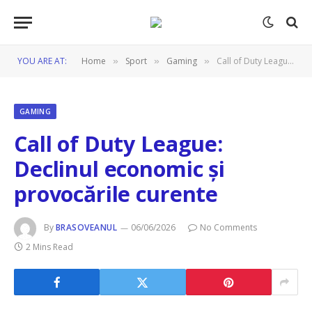
YOU ARE AT:
Home
Sport
Gaming
Call of Duty League: Declinul economic și provocările curente
»
»
»
GAMING
Call of Duty League:
Declinul economic și
provocările curente
By
BRASOVEANUL
06/06/2026
No Comments
2 Mins Read