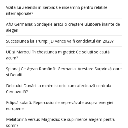
Vizita lui Zelenski în Serbia: Ce înseamnă pentru relațiile
internaționale?
AfD Germania: Sondajele arată o creștere uluitoare înainte de
alegeri
Succesiunea lui Trump: JD Vance va fi candidatul din 2028?
UE și Marocul în chestiunea migrației: Ce soluții se caută
acum?
Spionaj Cetățean Român în Germania: Arestare Surprinzătoare
și Detalii
Debitului Dunării la minim istoric: cum afectează centrala
Cernavodă?
Eclipsă solară: Repercusiunile neprevăzute asupra energiei
europene
Melatonină versus Magneziu: Ce suplimente alegem pentru
somn?