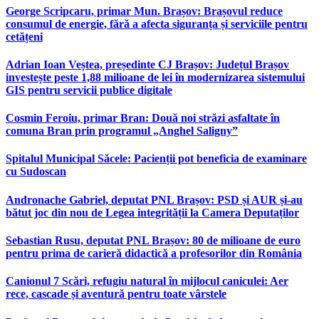
George Scripcaru, primar Mun. Brașov: Brașovul reduce
consumul de energie, fără a afecta siguranța și serviciile pentru
cetățeni
Adrian Ioan Veștea, președinte CJ Brașov: Județul Brașov
investește peste 1,88 milioane de lei în modernizarea sistemului
GIS pentru servicii publice digitale
Cosmin Feroiu, primar Bran: Două noi străzi asfaltate în
comuna Bran prin programul „Anghel Saligny”
Spitalul Municipal Săcele: Pacienții pot beneficia de examinare
cu Sudoscan
Andronache Gabriel, deputat PNL Brașov: PSD și AUR și-au
bătut joc din nou de Legea integrității la Camera Deputaților
Sebastian Rusu, deputat PNL Brașov: 80 de milioane de euro
pentru prima de carieră didactică a profesorilor din România
Canionul 7 Scări, refugiu natural în mijlocul caniculei: Aer
rece, cascade și aventură pentru toate vârstele