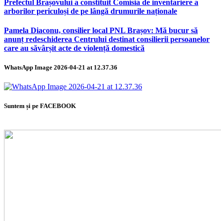
Prefectul Brașovului a constituit Comisia de inventariere a
arborilor periculoși de pe lângă drumurile naționale
Pamela Diaconu, consilier local PNL Brașov: Mă bucur să
anunț redeschiderea Centrului destinat consilierii persoanelor
care au săvârșit acte de violență domestică
WhatsApp Image 2026-04-21 at 12.37.36
Suntem și pe FACEBOOK