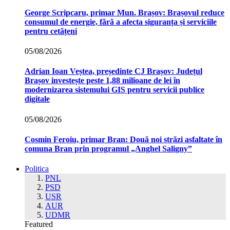
George Scripcaru, primar Mun. Brașov: Brașovul reduce
consumul de energie, fără a afecta siguranța și serviciile
pentru cetățeni
05/08/2026
Adrian Ioan Veștea, președinte CJ Brașov: Județul
Brașov investește peste 1,88 milioane de lei în
modernizarea sistemului GIS pentru servicii publice
digitale
05/08/2026
Cosmin Feroiu, primar Bran: Două noi străzi asfaltate în
comuna Bran prin programul „Anghel Saligny”
Politica
PNL
PSD
USR
AUR
UDMR
Featured