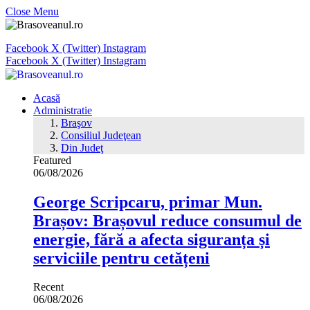
Close Menu
Facebook
X (Twitter)
Instagram
Facebook
X (Twitter)
Instagram
Acasă
Administratie
Braşov
Consiliul Judeţean
Din Judeţ
Featured
06/08/2026
George Scripcaru, primar Mun.
Brașov: Brașovul reduce consumul de
energie, fără a afecta siguranța și
serviciile pentru cetățeni
Recent
06/08/2026