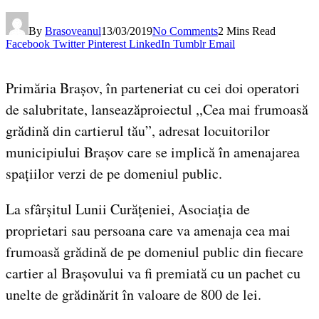
By
Brasoveanul
13/03/2019
No Comments
2 Mins Read
Facebook
Twitter
Pinterest
LinkedIn
Tumblr
Email
Primăria Brașov, în parteneriat cu cei doi operatori
de salubritate, lanseazăproiectul ,,Cea mai frumoasă
grădină din cartierul tău”, adresat locuitorilor
municipiului Brașov care se implică în amenajarea
spațiilor verzi de pe domeniul public.
La sfârșitul Lunii Curățeniei, Asociația de
proprietari sau persoana care va amenaja cea mai
frumoasă grădină de pe domeniul public din fiecare
cartier al Brașovului va fi premiată cu un pachet cu
unelte de grădinărit în valoare de 800 de lei.