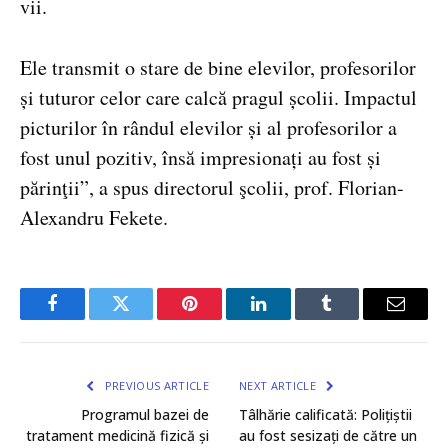
vii.
Ele transmit o stare de bine elevilor, profesorilor
și tuturor celor care calcă pragul școlii. Impactul
picturilor în rândul elevilor și al profesorilor a
fost unul pozitiv, însă impresionați au fost și
părinţii”, a spus directorul şcolii, prof. Florian-
Alexandru Fekete.
Facebook
Twitter
Pinterest
LinkedIn
Tumblr
Email
PREVIOUS ARTICLE
NEXT ARTICLE
Programul bazei de
Tâlhărie calificată: Polițiștii
tratament medicină fizică și
au fost sesizați de către un