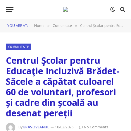
YOU ARE AT:
Home
Comunitate
Centrul Şcolar pentru Educaţie Incluzivă Brădet-Săcele a căpătat culoare! 60 de voluntari, profesori și cadre din școală au desenat pereții
»
»
COMUNITATE
Centrul Şcolar pentru
Educaţie Incluzivă Brădet-
Săcele a căpătat culoare!
60 de voluntari, profesori
și cadre din școală au
desenat pereții
By
BRASOVEANUL
10/02/2025
No Comments