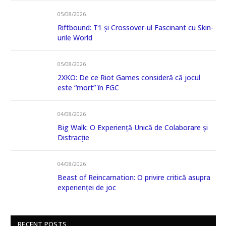
05/08/2026
Riftbound: T1 și Crossover-ul Fascinant cu Skin-
urile World
05/08/2026
2XKO: De ce Riot Games consideră că jocul
este “mort” în FGC
04/08/2026
Big Walk: O Experiență Unică de Colaborare și
Distracție
04/08/2026
Beast of Reincarnation: O privire critică asupra
experienței de joc
RECENT POSTS