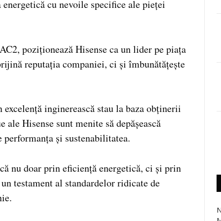
energetică cu nevoile specifice ale pieței
 AC2, poziționează Hisense ca un lider pe piața
rijină reputația companiei, ci și îmbunătățește
n excelență inginerească stau la baza obținerii
nue ale Hisense sunt menite să depășească
te performanța și sustenabilitatea.
 nu doar prin eficiență energetică, ci și prin
e un testament al standardelor ridicate de
nie.
N
M