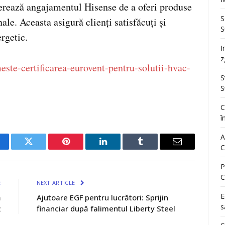
iterează angajamentul Hisense de a oferi produse
S
ale. Aceasta asigură clienți satisfăcuți și
S
rgetic.
I
z
este-certificarea-eurovent-pentru-solutii-hvac-
S
S
C
î
A
C
cebook
Twitter
Pinterest
LinkedIn
Tumblr
Email
P
C
E
NEXT ARTICLE
E
ă
Ajutoare EGF pentru lucrători: Sprijin
s
2
financiar după falimentul Liberty Steel