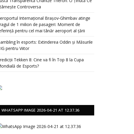
ustă Transparentă Charlize Theron: O Ținută Ce
târnește Controversa
eroportul Internațional Brașov‑Ghimbav atinge
ragul de 1 milion de pasageri: Moment de
eferință pentru cel mai tânăr aeroport al țării
ambling în esports: Extinderea Oddin și Măsurile
IG pentru Viitor
redicții Tekken 8: Cine va fi în Top 8 la Cupa
ondială de Esports?
WHATSAPP IMAGE 2026-04-21 AT 12.37.36