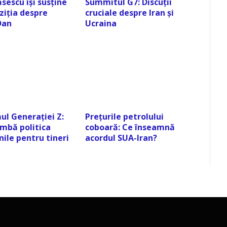
sescu își susține
Summitul G7: Discuții
ziția despre
cruciale despre Iran și
Dan
Ucraina
ul Generației Z:
Prețurile petrolului
mbă politica
coboară: Ce înseamnă
ile pentru tineri
acordul SUA-Iran?