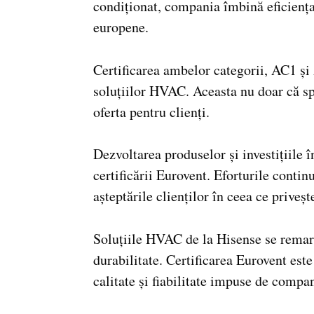
condiționat, compania îmbină eficiența 
europene.
Certificarea ambelor categorii, AC1 și
soluțiilor HVAC. Aceasta nu doar că sp
oferta pentru clienți.
Dezvoltarea produselor și investițiile î
certificării Eurovent. Eforturile conti
așteptările clienților în ceea ce priveș
Soluțiile HVAC de la Hisense se remarcă
durabilitate. Certificarea Eurovent est
calitate și fiabilitate impuse de compa