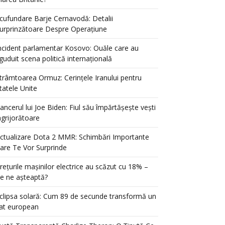
cufundare Barje Cernavodă: Detalii
urprinzătoare Despre Operațiune
ncident parlamentar Kosovo: Ouăle care au
guduit scena politică internațională
trâmtoarea Ormuz: Cerințele Iranului pentru
tatele Unite
ancerul lui Joe Biden: Fiul său împărtășește vești
ngrijorătoare
ctualizare Dota 2 MMR: Schimbări Importante
are Te Vor Surprinde
rețurile mașinilor electrice au scăzut cu 18% –
e ne așteaptă?
clipsa solară: Cum 89 de secunde transformă un
at european