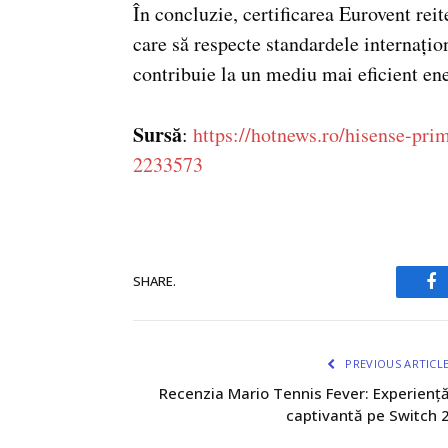
În concluzie, certificarea Eurovent re
care să respecte standardele internațion
contribuie la un mediu mai eficient ene
Sursă
:
https://hotnews.ro/hisense-prim
2233573
SHARE.
Fa
PREVIOUS ARTICL
Recenzia Mario Tennis Fever: Experienț
captivantă pe Switch 