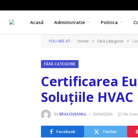
Acasă
Administratie
Politica
C
YOU ARE AT:
Home
Fără categorie
Cer
»
»
FĂRĂ CATEGORIE
Certificarea E
Soluțiile HVAC
By
BRASOVEANUL
30/04/2026
No Com
Facebook
Twitter