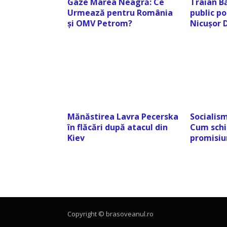
Gaze Marea Neagră: Ce
Traian Bă
Urmează pentru România
public po
și OMV Petrom?
Nicușor 
Mănăstirea Lavra Pecerska
Socialism
în flăcări după atacul din
Cum schi
Kiev
promisiun
Copyright © brasoveanul.ro