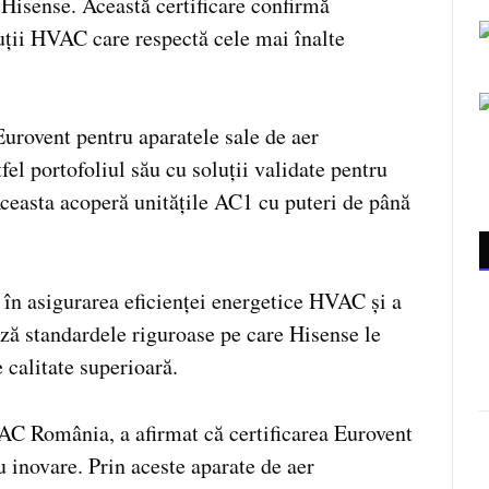
Hisense. Această certificare confirmă
uții HVAC care respectă cele mai înalte
Eurovent pentru aparatele sale de aer
fel portofoliul său cu soluții validate pentru
Aceasta acoperă unitățile AC1 cu puteri de până
 în asigurarea eficienței energetice HVAC și a
iază standardele riguroase pe care Hisense le
e calitate superioară.
C România, a afirmat că certificarea Eurovent
inovare. Prin aceste aparate de aer