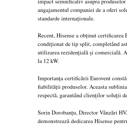
impact semnificativ asupra produselor 
angajamentul companiei de a oferi sol
standarde internaționale.
Recent, Hisense a obținut certificarea 
condiționat de tip split, completând ast
utilizarea rezidențială și comercială. 
la 12 kW.
Importanța certificării Eurovent constă
fiabilității produselor. Aceasta sublin
respectă, garantând clienților soluții d
Sorin Dorobanțu, Director Vânzări HVA
demonstrează dedicarea Hisense pentru 