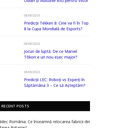
Oddin și Măsurile BIG pentru Viitor
08/08/2026
Predicții Tekken 8: Cine va fi în Top
8 la Cupa Mondială de Esports?
08/08/2026
Jocuri de luptă: De ce Marvel
Tōkon e un nou eșec major?
08/08/2026
Predicții LEC: Roboți vs Experți în
Săptămâna 3 – Ce să Așteptăm?
RECENT POSTS
idec România: Ce înseamnă relocarea fabricii din
area Britanie?