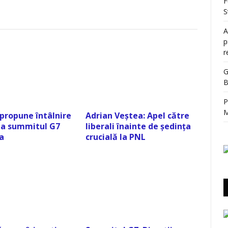
F
S
A
p
r
G
B
P
M
 propune întâlnire
Adrian Veștea: Apel către
 la summitul G7
liberali înainte de ședința
a
crucială la PNL