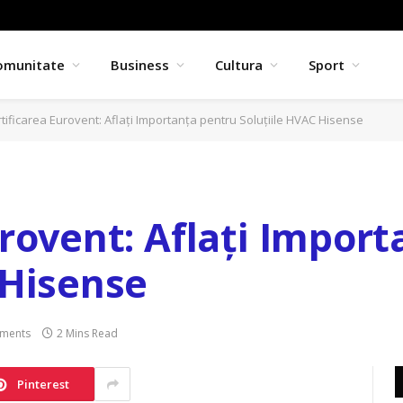
omunitate
Business
Cultura
Sport
tificarea Eurovent: Aflați Importanța pentru Soluțiile HVAC Hisense
urovent: Aflați Impor
 Hisense
ments
2 Mins Read
Pinterest