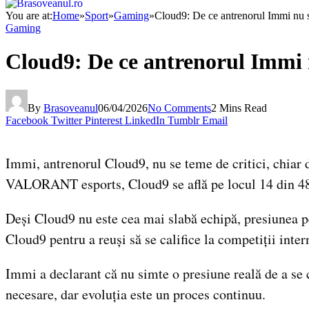
You are at:
Home
»
Sport
»
Gaming
»
Cloud9: De ce antrenorul Immi nu s
Gaming
Cloud9: De ce antrenorul Immi n
By
Brasoveanul
06/04/2026
No Comments
2 Mins Read
Facebook
Twitter
Pinterest
LinkedIn
Tumblr
Email
Immi, antrenorul Cloud9, nu se teme de critici, chiar 
VALORANT esports, Cloud9 se află pe locul 14 din 48, 
Deși Cloud9 nu este cea mai slabă echipă, presiunea per
Cloud9 pentru a reuși să se califice la competiții inter
Immi a declarant că nu simte o presiune reală de a se c
necesare, dar evoluția este un proces continuu.