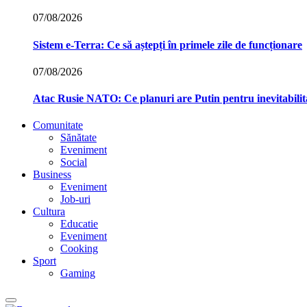
07/08/2026
Sistem e-Terra: Ce să aștepți în primele zile de funcționare
07/08/2026
Atac Rusie NATO: Ce planuri are Putin pentru inevitabilit
Comunitate
Sănătate
Eveniment
Social
Business
Eveniment
Job-uri
Cultura
Educatie
Eveniment
Cooking
Sport
Gaming