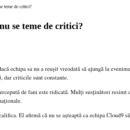
e teme de critici?
u se teme de critici?
dacă echipa sa nu a reușit vreodată să ajungă la evenim
dar criticile sunt constante.
cepută de fani este ridicată. Mulți susținători resimt d
naționale.
alifica. El afirmă că nu se așteaptă ca echipa Cloud9 să 