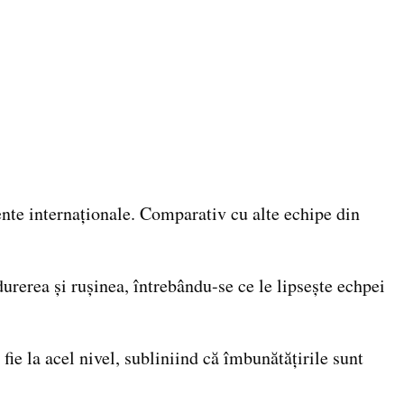
ente internaționale. Comparativ cu alte echipe din
urerea și rușinea, întrebându-se ce le lipsește echpei
fie la acel nivel, subliniind că îmbunătățirile sunt