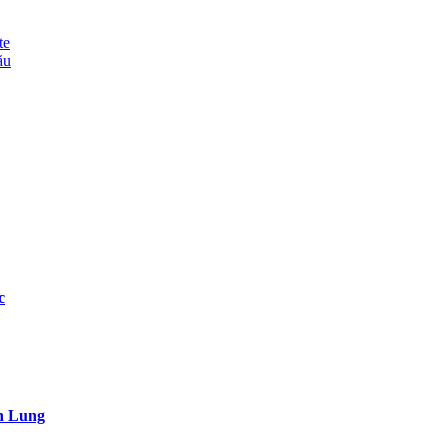
te
ău
c
en Lung