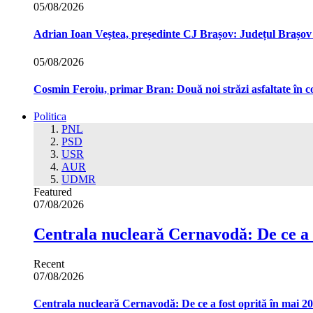
05/08/2026
Adrian Ioan Veștea, președinte CJ Brașov: Județul Brașov in
05/08/2026
Cosmin Feroiu, primar Bran: Două noi străzi asfaltate î
Politica
PNL
PSD
USR
AUR
UDMR
Featured
07/08/2026
Centrala nucleară Cernavodă: De ce a 
Recent
07/08/2026
Centrala nucleară Cernavodă: De ce a fost oprită în mai 2