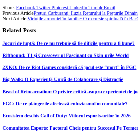
Share.
Facebook
Twitter
Pinterest
LinkedIn
Tumblr
Email
Previous Article
Prețuri Carburanți: Iluzia Returului la Prețurile Dinain
Next Article
Virtuțile armoniei în familie: O excursie spirituală în Bac
Related
Posts
Jocuri de luptă: De ce nu trebuie să fie dificile pentru a fi bune?
Riftbound: T1 și Crossover-ul Fascinant cu Skin-urile World
2XKO: De ce Riot Games consideră că jocul este “mort” în FGC
Big Walk: O Experiență Unică de Colaborare și Distracție
Beast of Reincarnation: O privire critică asupra experienței de jo
FGC: De ce plângerile afectează entuziasmul în comunitate?
Ecosistem deschis Call of Duty: Viitorul esports-urilor în 2026
Comunitatea Esports: Factorul Cheie pentru Succesul Pe Term