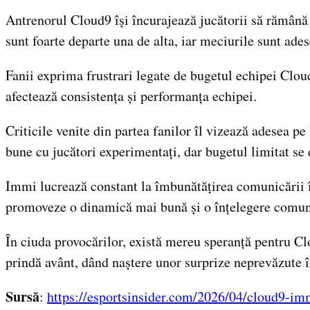
Antrenorul Cloud9 își încurajează jucătorii să rămână 
sunt foarte departe una de alta, iar meciurile sunt ades
Fanii exprima frustrari legate de bugetul echipei Cloud9
afectează consistența și performanța echipei.
Criticile venite din partea fanilor îl vizează adesea 
bune cu jucători experimentați, dar bugetul limitat se d
Immi lucrează constant la îmbunătățirea comunicării în 
promoveze o dinamică mai bună și o înțelegere comun
În ciuda provocărilor, există mereu speranță pentru C
prindă avânt, dând naștere unor surprize neprevăzute î
Sursă
:
https://esportsinsider.com/2026/04/cloud9-imm