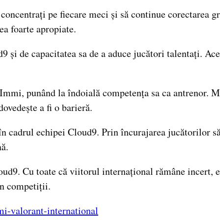
concentrați pe fiecare meci și să continue corectarea gr
ea foarte apropiate.
 și de capacitatea sa de a aduce jucători talentați. Acea
pe Immi, punând la îndoială competența sa ca antrenor. M
ovedește a fi o barieră.
cadrul echipei Cloud9. Prin încurajarea jucătorilor să e
ă.
loud9. Cu toate că viitorul internațional rămâne incert
n competiții.
i-valorant-international