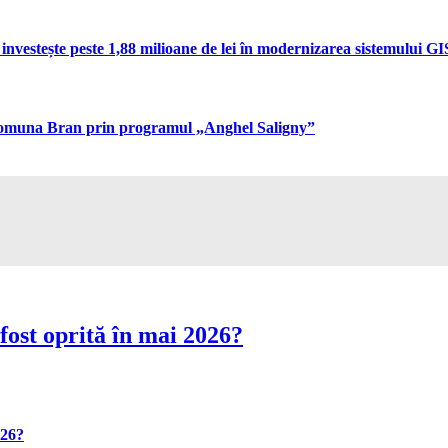
vestește peste 1,88 milioane de lei în modernizarea sistemului GIS 
n comuna Bran prin programul „Anghel Saligny”
fost oprită în mai 2026?
026?