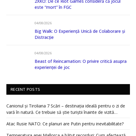
2XKO: De ce Riot Games consideră că jocul
este “mort” în FGC
04/08/2026
Big Walk: O Experiență Unică de Colaborare și
Distracție
04/08/2026
Beast of Reincarnation: O privire critică asupra
experienței de joc
RECENT POSTS
Canionul și Tiroliana 7 Scări – destinația ideală pentru o zi de
vară în natură. Ce trebuie să știe turiștii înainte de vizită…
Atac Rusie NATO: Ce planuri are Putin pentru inevitabilitate?
Temperatura apei Mallorca a bătut recorduri: Cum afectează