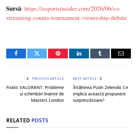
Sursă
:
https://esportsinsider.com/2026/06/co-
streaming-counts-tournament-viewership-debate
Facebook
Twitter
Pinterest
LinkedIn
Tumblr
Email
PREVIOUS ARTICLE
NEXT ARTICLE
Fnatic VALORANT: Probleme
Întâlnirea Putin Zelenski: Ce
și schimbări înainte de
implică această propunere
Masters London
surprinzătoare?
RELATED
POSTS