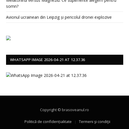
Melatonină versus Magneziu: Ce suplimente alegem pentru
somn?
Avionul ucrainean din Leipzig și pericolul dronei explozive
WHATSAPP IMAGE 2026-04-21 AT 12.37.36
Copyright © brasoveanul.ro
Politică de confidențialitate
Termeni şi condiţii