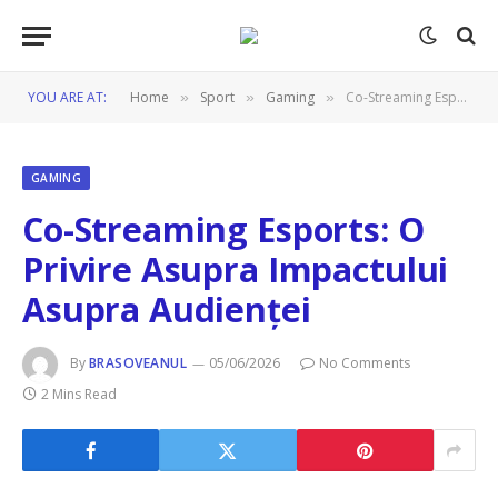
YOU ARE AT:
Home
Sport
Gaming
Co-Streaming Esports: O Privire Asupra Impactului Asupra Audienței
»
»
»
GAMING
Co-Streaming Esports: O
Privire Asupra Impactului
Asupra Audienței
By
BRASOVEANUL
05/06/2026
No Comments
2 Mins Read