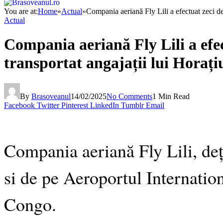
You are at:
Home
»
Actual
»
Compania aeriană Fly Lili a efectuat zeci d
Actual
Compania aeriană Fly Lili a efe
transportat angajații lui Horați
By
Brasoveanul
14/02/2025
No Comments
1 Min Read
Facebook
Twitter
Pinterest
LinkedIn
Tumblr
Email
Compania aeriană Fly Lili, deț
si de pe Aeroportul Internati
Congo.