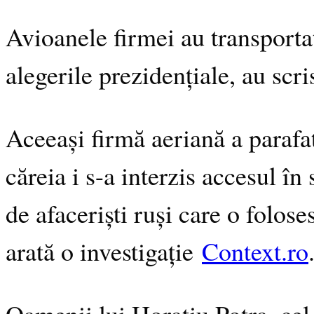
Avioanele firmei au transportat
alegerile prezidențiale, au scri
Aceeași firmă aeriană a parafa
căreia i s-a interzis accesul î
de afaceriști ruși care o folos
arată o investigație
Context.ro
Oamenii lui Horațiu Potra, cel 