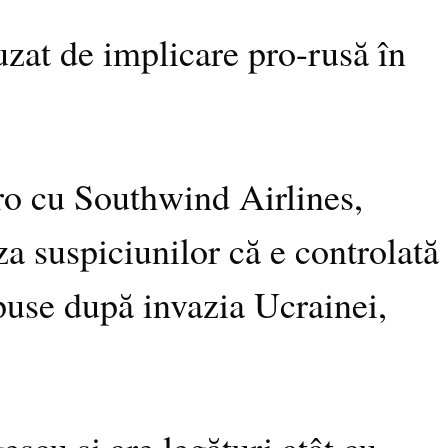
uzat de implicare pro-rusă în
ro cu Southwind Airlines,
za suspiciunilor că e controlată
mpuse după invazia Ucrainei,
escu și are legături atât cu