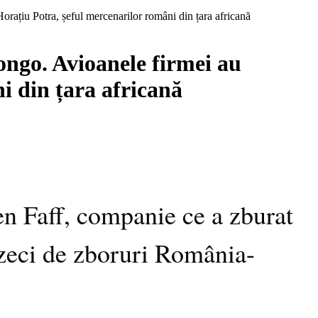
orațiu Potra, șeful mercenarilor români din țara africană
ongo. Avioanele firmei au
i din țara africană
en Faff, companie ce a zburat
 zeci de zboruri România-