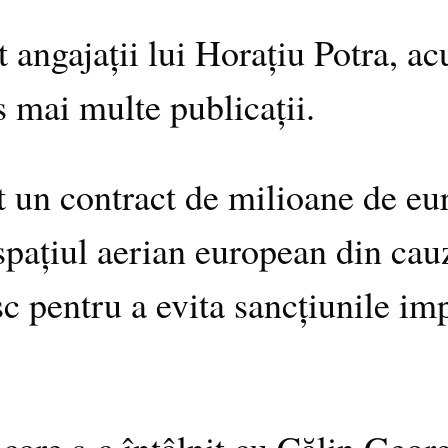
 angajații lui Horațiu Potra, ac
s mai multe publicații.
t un contract de milioane de eu
n spațiul aerian european din cau
esc pentru a evita sancțiunile i
.
care s-a întâlnit cu Călin Georg