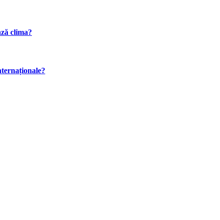
ază clima?
internaționale?