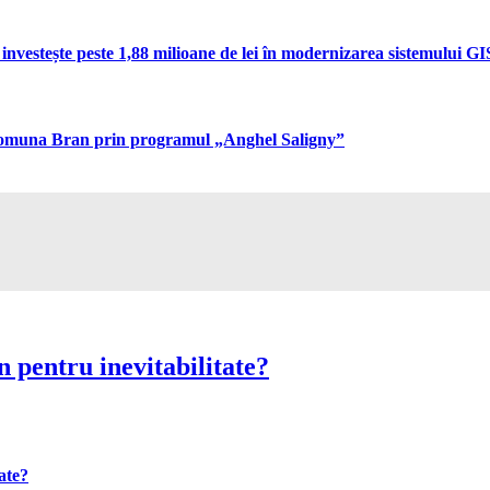
vestește peste 1,88 milioane de lei în modernizarea sistemului GIS 
n comuna Bran prin programul „Anghel Saligny”
 pentru inevitabilitate?
ate?