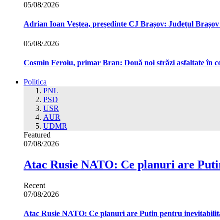
05/08/2026
Adrian Ioan Veștea, președinte CJ Brașov: Județul Brașov in
05/08/2026
Cosmin Feroiu, primar Bran: Două noi străzi asfaltate î
Politica
PNL
PSD
USR
AUR
UDMR
Featured
07/08/2026
Atac Rusie NATO: Ce planuri are Putin
Recent
07/08/2026
Atac Rusie NATO: Ce planuri are Putin pentru inevitabilit