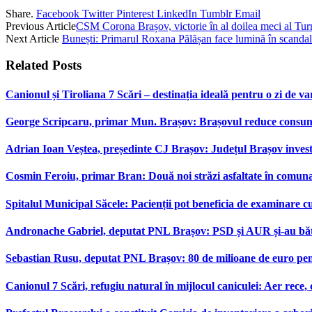
Share.
Facebook
Twitter
Pinterest
LinkedIn
Tumblr
Email
Previous Article
CSM Corona Brașov, victorie în al doilea meci al Tu
Next Article
Bunești: Primarul Roxana Pălășan face lumină în scandal 
Related
Posts
Canionul și Tiroliana 7 Scări – destinația ideală pentru o zi de var
George Scripcaru, primar Mun. Brașov: Brașovul reduce consumul d
Adrian Ioan Veștea, președinte CJ Brașov: Județul Brașov investeș
Cosmin Feroiu, primar Bran: Două noi străzi asfaltate în comu
Spitalul Municipal Săcele: Pacienții pot beneficia de examinare 
Andronache Gabriel, deputat PNL Brașov: PSD și AUR și-au bătut
Sebastian Rusu, deputat PNL Brașov: 80 de milioane de euro pen
Canionul 7 Scări, refugiu natural în mijlocul caniculei: Aer rece,