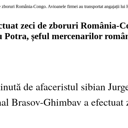
e zboruri România-Congo. Avioanele firmei au transportat angajații lui H
ctuat zeci de zboruri România-C
u Potra, șeful mercenarilor român
inută de afaceristul sibian Jurg
onal Brasov-Ghimbav a efectuat