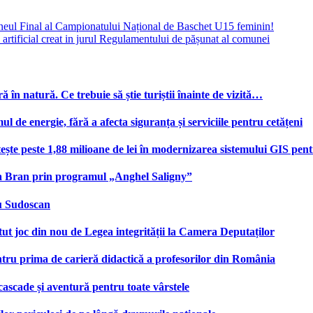
rneul Final al Campionatului Național de Baschet U15 feminin!
artificial creat in jurul Regulamentului de pășunat al comunei
ă în natură. Ce trebuie să știe turiștii înainte de vizită…
e energie, fără a afecta siguranța și serviciile pentru cetățeni
te peste 1,88 milioane de lei în modernizarea sistemului GIS pentru
na Bran prin programul „Anghel Saligny”
cu Sudoscan
 joc din nou de Legea integrității la Camera Deputaților
tru prima de carieră didactică a profesorilor din România
 cascade și aventură pentru toate vârstele