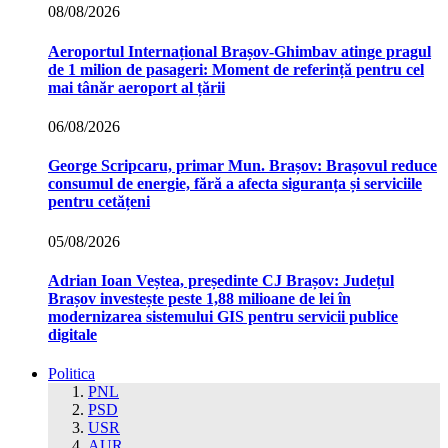
08/08/2026
Aeroportul Internațional Brașov‑Ghimbav atinge pragul
de 1 milion de pasageri: Moment de referință pentru cel
mai tânăr aeroport al țării
06/08/2026
George Scripcaru, primar Mun. Brașov: Brașovul reduce
consumul de energie, fără a afecta siguranța și serviciile
pentru cetățeni
05/08/2026
Adrian Ioan Veștea, președinte CJ Brașov: Județul
Brașov investește peste 1,88 milioane de lei în
modernizarea sistemului GIS pentru servicii publice
digitale
Politica
PNL
PSD
USR
AUR