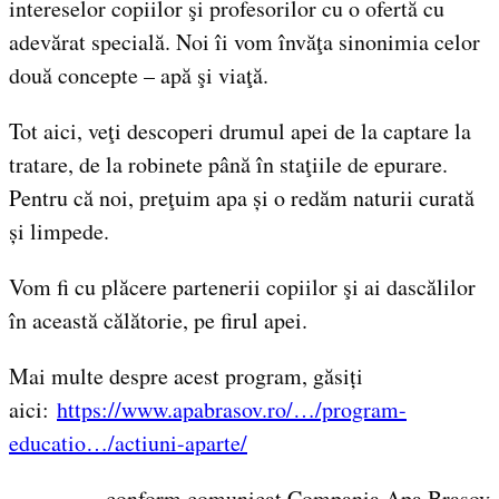
intereselor copiilor şi profesorilor cu o ofertă cu
adevărat specială. Noi îi vom învăţa sinonimia celor
două concepte – apă şi viaţă.
Tot aici, veţi descoperi drumul apei de la captare la
tratare, de la robinete până în staţiile de epurare.
Pentru că noi, preţuim apa și o redăm naturii curată
și limpede.
Vom fi cu plăcere partenerii copiilor şi ai dascălilor
în această călătorie, pe firul apei.
Mai multe despre acest program, găsiți
aici:
https://www.apabrasov.ro/…/program-
educatio…/actiuni-aparte/
conform comunicat Compania Apa Brașov