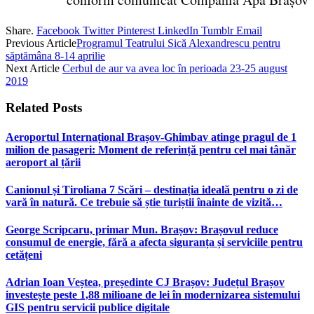
Share.
Facebook
Twitter
Pinterest
LinkedIn
Tumblr
Email
Previous Article
Programul Teatrului Sică Alexandrescu pentru
săptămâna 8-14 aprilie
Next Article
Cerbul de aur va avea loc în perioada 23-25 august
2019
Related
Posts
Aeroportul Internațional Brașov‑Ghimbav atinge pragul de 1
milion de pasageri: Moment de referință pentru cel mai tânăr
aeroport al țării
Canionul și Tiroliana 7 Scări – destinația ideală pentru o zi de
vară în natură. Ce trebuie să știe turiștii înainte de vizită…
George Scripcaru, primar Mun. Brașov: Brașovul reduce
consumul de energie, fără a afecta siguranța și serviciile pentru
cetățeni
Adrian Ioan Veștea, președinte CJ Brașov: Județul Brașov
investește peste 1,88 milioane de lei în modernizarea sistemului
GIS pentru servicii publice digitale