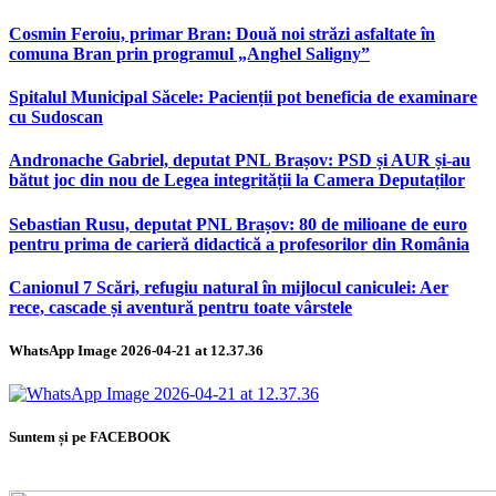
Cosmin Feroiu, primar Bran: Două noi străzi asfaltate în
comuna Bran prin programul „Anghel Saligny”
Spitalul Municipal Săcele: Pacienții pot beneficia de examinare
cu Sudoscan
Andronache Gabriel, deputat PNL Brașov: PSD și AUR și-au
bătut joc din nou de Legea integrității la Camera Deputaților
Sebastian Rusu, deputat PNL Brașov: 80 de milioane de euro
pentru prima de carieră didactică a profesorilor din România
Canionul 7 Scări, refugiu natural în mijlocul caniculei: Aer
rece, cascade și aventură pentru toate vârstele
WhatsApp Image 2026-04-21 at 12.37.36
Suntem și pe FACEBOOK