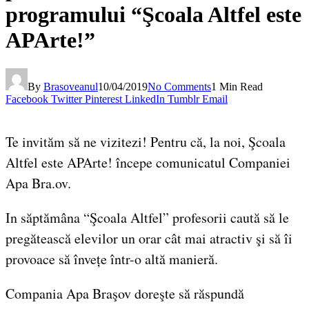
programului “Şcoala Altfel este
APArte!”
By
Brasoveanul
10/04/2019
No Comments
1 Min Read
Facebook
Twitter
Pinterest
LinkedIn
Tumblr
Email
Te invităm să ne vizitezi! Pentru că, la noi, Şcoala
Altfel este APArte! începe comunicatul Companiei
Apa Bra.ov.
In săptămâna “Şcoala Altfel” profesorii caută să le
pregătească elevilor un orar cât mai atractiv şi să îi
provoace să învețe într-o altă manieră.
Compania Apa Braşov doreşte să răspundă