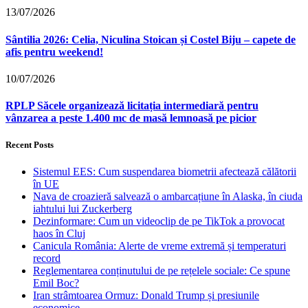
13/07/2026
Sântilia 2026: Celia, Niculina Stoican și Costel Biju – capete de
afis pentru weekend!
10/07/2026
RPLP Săcele organizează licitația intermediară pentru
vânzarea a peste 1.400 mc de masă lemnoasă pe picior
Recent Posts
Sistemul EES: Cum suspendarea biometrii afectează călătorii
în UE
Nava de croazieră salvează o ambarcațiune în Alaska, în ciuda
iahtului lui Zuckerberg
Dezinformare: Cum un videoclip de pe TikTok a provocat
haos în Cluj
Canicula România: Alerte de vreme extremă și temperaturi
record
Reglementarea conținutului de pe rețelele sociale: Ce spune
Emil Boc?
Iran strâmtoarea Ormuz: Donald Trump și presiunile
economice