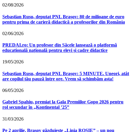
02/08/2026
Sebastian Rusu, deputat PNL Brașov: 80 de milioane de euro
pentru prima de carieră didactică a profesorilor din România
02/06/2026
PREDAI.ro: Un profesor din Săcele lansează o platformă
educațională națională pentru elevi și cadre didactice
19/05/2026
Sebastian Rusu, deputat PNL Brașov: 5 MINUTE. Uneori, atât
are copilul tău pauză între ore. Vrem să schimbăm asta!
06/05/2026
Gabriel Spahiu, premiat la Gala Premiilor Gopo 2026 pentru
rol secundar în „Kontinental ’25”
31/03/2026
Pe 2 aprilie, Brașov găzduiește „Linia ROȘIE” – un nou