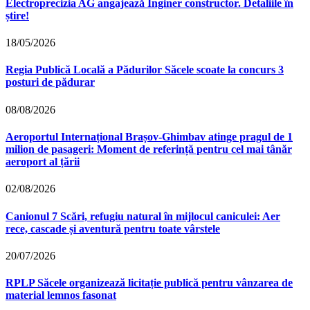
Electroprecizia AG angajează Inginer constructor. Detaliile în
știre!
18/05/2026
Regia Publică Locală a Pădurilor Săcele scoate la concurs 3
posturi de pădurar
08/08/2026
Aeroportul Internațional Brașov‑Ghimbav atinge pragul de 1
milion de pasageri: Moment de referință pentru cel mai tânăr
aeroport al țării
02/08/2026
Canionul 7 Scări, refugiu natural în mijlocul caniculei: Aer
rece, cascade și aventură pentru toate vârstele
20/07/2026
RPLP Săcele organizează licitație publică pentru vânzarea de
material lemnos fasonat