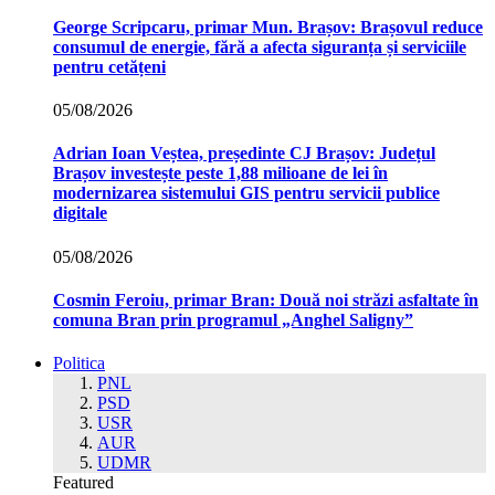
George Scripcaru, primar Mun. Brașov: Brașovul reduce
consumul de energie, fără a afecta siguranța și serviciile
pentru cetățeni
05/08/2026
Adrian Ioan Veștea, președinte CJ Brașov: Județul
Brașov investește peste 1,88 milioane de lei în
modernizarea sistemului GIS pentru servicii publice
digitale
05/08/2026
Cosmin Feroiu, primar Bran: Două noi străzi asfaltate în
comuna Bran prin programul „Anghel Saligny”
Politica
PNL
PSD
USR
AUR
UDMR
Featured