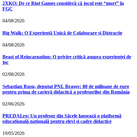
2XKO: De ce Riot Games consideră că jocul este “mort” în
FGC
04/08/2026
Big Walk: O Experiență Unică de Colaborare și Distracție
04/08/2026
Beast of Reincarnation: O privire critică asupra experienței de
joc
02/08/2026
Sebastian Rusu, deputat PNL Brașov: 80 de milioane de euro
pentru prima de carieră didactică a profesorilor din România
02/06/2026
PREDAI.ro: Un profesor din Săcele lansează o platformă
educațională națională pentru elevi și cadre didactice
19/05/2026