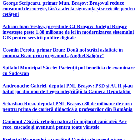
George Scripcaru, primar Mun. Brașov: Brașovul reduce
consumul de energie, fără a afecta siguranța și serviciile pentru
cetățeni
Adrian Ioan Veștea, președinte CJ Brașov: Județul Brașov
investește peste 1,88 milioane de lei în modernizarea sistemului
GIS pentru servicii publice digitale
Cosmin Feroiu, primar Bran: Două noi străzi asfaltate în
comuna Bran prin programul „Anghel Saligny”
Spitalul Municipal Săcele: Pacienții pot beneficia de examinare
cu Sudoscan
Andronache Gabriel, deputat PNL Brașov: PSD și AUR și-au
bătut joc din nou de Legea integrității la Camera Deputaților
Sebastian Rusu, deputat PNL Brașov: 80 de milioane de euro
pentru prima de carieră didactică a profesorilor din România
Canionul 7 Scări, refugiu natural în mijlocul caniculei: Aer
rece, cascade și aventură pentru toate vârstele
Prefectul Brașovului a constituit Comisia de inventariere a