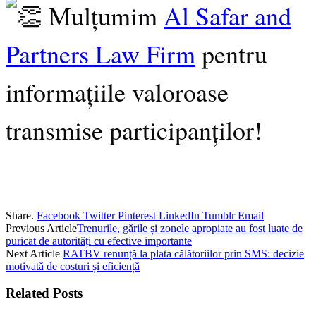
Mulțumim
Al Safar and
Partners Law Firm
pentru
informațiile valoroase
transmise participanților!
Share.
Facebook
Twitter
Pinterest
LinkedIn
Tumblr
Email
Previous Article
Trenurile, gările și zonele apropiate au fost luate de
puricat de autorități cu efective importante
Next Article
RATBV renunță la plata călătoriilor prin SMS: decizie
motivată de costuri și eficiență
Related
Posts