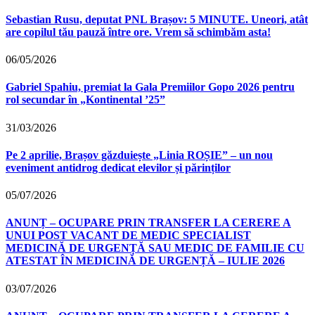
Sebastian Rusu, deputat PNL Brașov: 5 MINUTE. Uneori, atât
are copilul tău pauză între ore. Vrem să schimbăm asta!
06/05/2026
Gabriel Spahiu, premiat la Gala Premiilor Gopo 2026 pentru
rol secundar în „Kontinental ’25”
31/03/2026
Pe 2 aprilie, Brașov găzduiește „Linia ROȘIE” – un nou
eveniment antidrog dedicat elevilor și părinților
05/07/2026
ANUNȚ – OCUPARE PRIN TRANSFER LA CERERE A
UNUI POST VACANT DE MEDIC SPECIALIST
MEDICINĂ DE URGENȚĂ SAU MEDIC DE FAMILIE CU
ATESTAT ÎN MEDICINĂ DE URGENȚĂ – IULIE 2026
03/07/2026