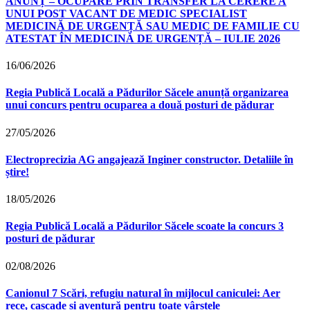
ANUNȚ – OCUPARE PRIN TRANSFER LA CERERE A
UNUI POST VACANT DE MEDIC SPECIALIST
MEDICINĂ DE URGENȚĂ SAU MEDIC DE FAMILIE CU
ATESTAT ÎN MEDICINĂ DE URGENȚĂ – IULIE 2026
16/06/2026
Regia Publică Locală a Pădurilor Săcele anunță organizarea
unui concurs pentru ocuparea a două posturi de pădurar
27/05/2026
Electroprecizia AG angajează Inginer constructor. Detaliile în
știre!
18/05/2026
Regia Publică Locală a Pădurilor Săcele scoate la concurs 3
posturi de pădurar
02/08/2026
Canionul 7 Scări, refugiu natural în mijlocul caniculei: Aer
rece, cascade și aventură pentru toate vârstele