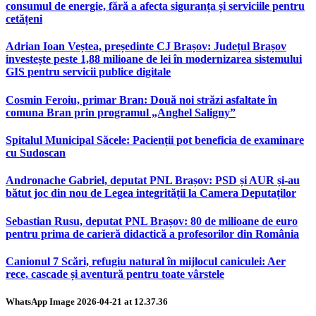
consumul de energie, fără a afecta siguranța și serviciile pentru
cetățeni
Adrian Ioan Veștea, președinte CJ Brașov: Județul Brașov
investește peste 1,88 milioane de lei în modernizarea sistemului
GIS pentru servicii publice digitale
Cosmin Feroiu, primar Bran: Două noi străzi asfaltate în
comuna Bran prin programul „Anghel Saligny”
Spitalul Municipal Săcele: Pacienții pot beneficia de examinare
cu Sudoscan
Andronache Gabriel, deputat PNL Brașov: PSD și AUR și-au
bătut joc din nou de Legea integrității la Camera Deputaților
Sebastian Rusu, deputat PNL Brașov: 80 de milioane de euro
pentru prima de carieră didactică a profesorilor din România
Canionul 7 Scări, refugiu natural în mijlocul caniculei: Aer
rece, cascade și aventură pentru toate vârstele
WhatsApp Image 2026-04-21 at 12.37.36