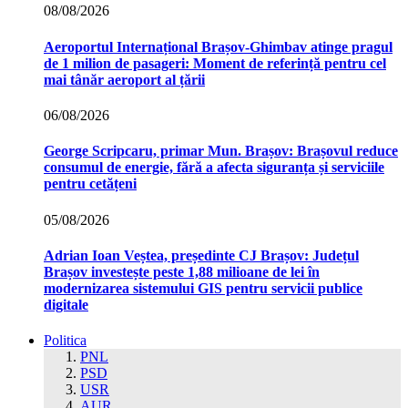
08/08/2026
Aeroportul Internațional Brașov‑Ghimbav atinge pragul
de 1 milion de pasageri: Moment de referință pentru cel
mai tânăr aeroport al țării
06/08/2026
George Scripcaru, primar Mun. Brașov: Brașovul reduce
consumul de energie, fără a afecta siguranța și serviciile
pentru cetățeni
05/08/2026
Adrian Ioan Veștea, președinte CJ Brașov: Județul
Brașov investește peste 1,88 milioane de lei în
modernizarea sistemului GIS pentru servicii publice
digitale
Politica
PNL
PSD
USR
AUR