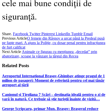
cele mai bune condiții de
siguranță.
Share.
Facebook
Twitter
Pinterest
LinkedIn
Tumblr
Email
Previous Article
O femeie din Râșnov a urcat până la Predeal pusă
pe fapte mari. A ajuns la Poliție, cu dosar penal pentru infracțiunea
de furt calificat
Next Article
Animale ce figurau cu mențiunea „decedat” prin
abatorizare, scoase la vânzare la târgul din Recea
Related
Posts
Aeroportul Internațional Brașov‑Ghimbav atinge pragul de 1
milion de pasageri: Moment de referință pentru cel mai tânăr
aeroport al țării
Canionul și Tiroliana 7 Scări – destinația ideală pentru o zi de
vară în natură. Ce trebuie să știe turiștii înainte de vizită…
George Scripcaru, primar Mun. Brașov: Brașovul reduce