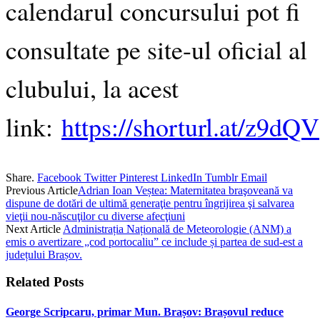
calendarul concursului pot fi
consultate pe site-ul oficial al
clubului, la acest
link:
https://shorturl.at/z9dQV
Share.
Facebook
Twitter
Pinterest
LinkedIn
Tumblr
Email
Previous Article
Adrian Ioan Veștea: Maternitatea braşoveană va
dispune de dotări de ultimă generaţie pentru îngrijirea şi salvarea
vieţii nou-născuţilor cu diverse afecţiuni
Next Article
Administrația Națională de Meteorologie (ANM) a
emis o avertizare „cod portocaliu” ce include și partea de sud-est a
județului Brașov.
Related
Posts
George Scripcaru, primar Mun. Brașov: Brașovul reduce