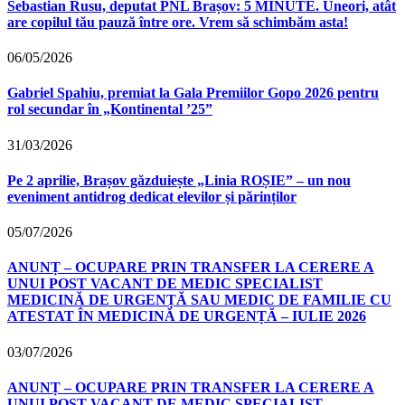
Sebastian Rusu, deputat PNL Brașov: 5 MINUTE. Uneori, atât
are copilul tău pauză între ore. Vrem să schimbăm asta!
06/05/2026
Gabriel Spahiu, premiat la Gala Premiilor Gopo 2026 pentru
rol secundar în „Kontinental ’25”
31/03/2026
Pe 2 aprilie, Brașov găzduiește „Linia ROȘIE” – un nou
eveniment antidrog dedicat elevilor și părinților
05/07/2026
ANUNȚ – OCUPARE PRIN TRANSFER LA CERERE A
UNUI POST VACANT DE MEDIC SPECIALIST
MEDICINĂ DE URGENȚĂ SAU MEDIC DE FAMILIE CU
ATESTAT ÎN MEDICINĂ DE URGENȚĂ – IULIE 2026
03/07/2026
ANUNȚ – OCUPARE PRIN TRANSFER LA CERERE A
UNUI POST VACANT DE MEDIC SPECIALIST