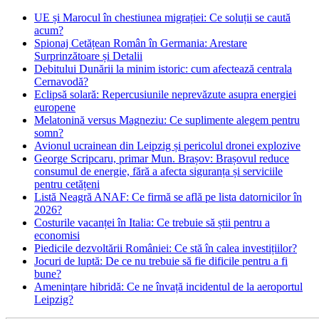
UE și Marocul în chestiunea migrației: Ce soluții se caută
acum?
Spionaj Cetățean Român în Germania: Arestare
Surprinzătoare și Detalii
Debitului Dunării la minim istoric: cum afectează centrala
Cernavodă?
Eclipsă solară: Repercusiunile neprevăzute asupra energiei
europene
Melatonină versus Magneziu: Ce suplimente alegem pentru
somn?
Avionul ucrainean din Leipzig și pericolul dronei explozive
George Scripcaru, primar Mun. Brașov: Brașovul reduce
consumul de energie, fără a afecta siguranța și serviciile
pentru cetățeni
Listă Neagră ANAF: Ce firmă se află pe lista datornicilor în
2026?
Costurile vacanței în Italia: Ce trebuie să știi pentru a
economisi
Piedicile dezvoltării României: Ce stă în calea investițiilor?
Jocuri de luptă: De ce nu trebuie să fie dificile pentru a fi
bune?
Amenințare hibridă: Ce ne învață incidentul de la aeroportul
Leipzig?