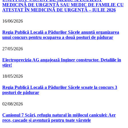
MEDICINĂ DE URGENȚĂ SAU MEDIC DE FAMILIE CU
ATESTAT ÎN MEDICINĂ DE URGENȚĂ – IULIE 2026
16/06/2026
Regia Publică Locală a Pădurilor Săcele anunță organizarea
unui concurs pentru ocuparea a două posturi de pădurar
27/05/2026
Electroprecizia AG angajează Inginer constructor. Detaliile în
știre!
18/05/2026
Regia Publică Locală a Pădurilor Săcele scoate la concurs 3
posturi de pădurar
02/08/2026
Canionul 7 Scări, refugiu natural în mijlocul caniculei: Aer
rece, cascade și aventură pentru toate vârstele