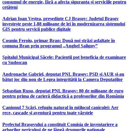
consumul de energie, fără a afecta siguranța și serviciile pentru
cetățeni
Adrian Ioan Veștea, președinte CJ Brașov: Județul Brașov
investește peste 1,88 milioane de lei în modernizarea sistemului
GIS pentru servicii publice digitale
Cosmin Feroiu, primar Bran: Două noi străzi asfaltate în
comuna Bran prin programul „Anghel Saligny”
Spitalul Municipal Săcele: Pacienții pot beneficia de examinare
cu Sudoscan
Andronache Gabriel, deputat PNL Brașov: PSD și AUR și-au
bătut joc din nou de Legea integrității la Camera Deputaților
Sebastian Rusu, deputat PNL Brașov: 80 de milioane de euro
pentru prima de carieră didactică a profesorilor din România
Canionul 7 Scări, refugiu natural în mijlocul caniculei: Aer
rece, cascade și aventură pentru toate vârstele
Prefectul Brașovului a constituit Comisia de inventariere a
arborilor periculoși de pe lângă drumurile naționale