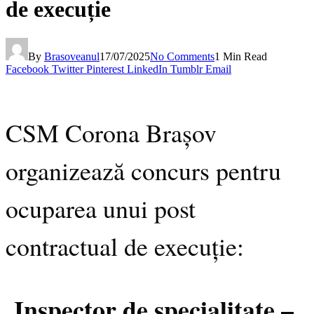
de execuție
By
Brasoveanul
17/07/2025
No Comments
1 Min Read
Facebook
Twitter
Pinterest
LinkedIn
Tumblr
Email
CSM Corona Brașov
organizează concurs pentru
ocuparea unui post
contractual de execuție:
Inspector de specialitate –