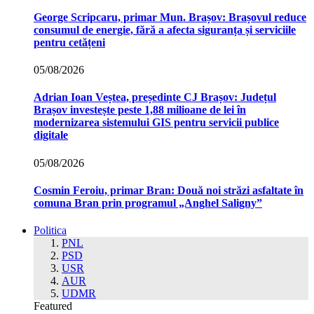
George Scripcaru, primar Mun. Brașov: Brașovul reduce
consumul de energie, fără a afecta siguranța și serviciile
pentru cetățeni
05/08/2026
Adrian Ioan Veștea, președinte CJ Brașov: Județul
Brașov investește peste 1,88 milioane de lei în
modernizarea sistemului GIS pentru servicii publice
digitale
05/08/2026
Cosmin Feroiu, primar Bran: Două noi străzi asfaltate în
comuna Bran prin programul „Anghel Saligny”
Politica
PNL
PSD
USR
AUR
UDMR
Featured