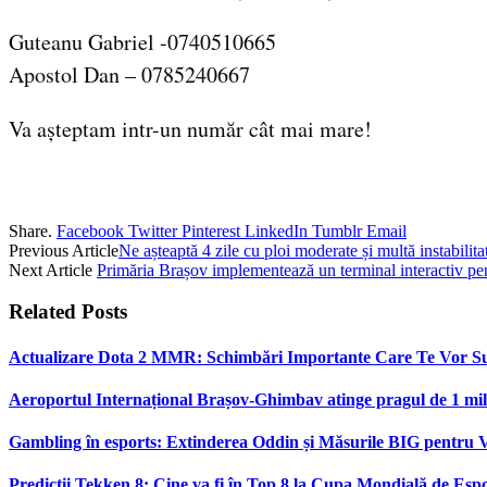
Guteanu Gabriel -0740510665
Apostol Dan – 0785240667
Va așteptam intr-un număr cât mai mare!
Share.
Facebook
Twitter
Pinterest
LinkedIn
Tumblr
Email
Previous Article
Ne așteaptă 4 zile cu ploi moderate și multă instabilit
Next Article
Primăria Brașov implementează un terminal interactiv pe
Related
Posts
Actualizare Dota 2 MMR: Schimbări Importante Care Te Vor S
Aeroportul Internațional Brașov‑Ghimbav atinge pragul de 1 mili
Gambling în esports: Extinderea Oddin și Măsurile BIG pentru V
Predicții Tekken 8: Cine va fi în Top 8 la Cupa Mondială de Esp