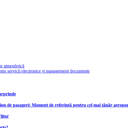
ate atmosferică
ntru servicii electronice și management documente
urprinde
on de pasageri: Moment de referință pentru cel mai tânăr aeroport
iitor
orts?