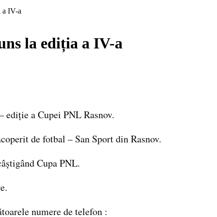
 a IV-a
ns la ediția a IV-a
a – ediție a Cupei PNL Rasnov.
acoperit de fotbal – San Sport din Rasnov.
un câștigând Cupa PNL.
re.
ătoarele numere de telefon :