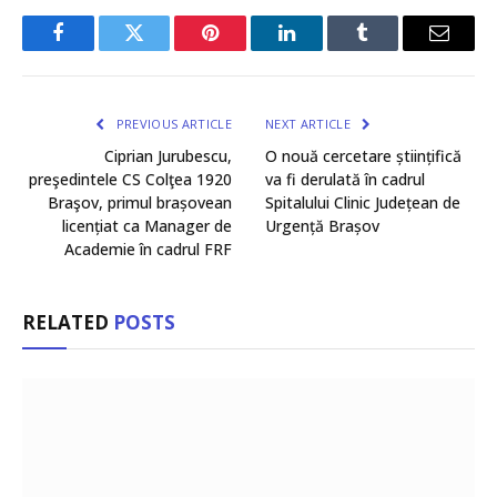
Facebook
Twitter
Pinterest
LinkedIn
Tumblr
Email
PREVIOUS ARTICLE
NEXT ARTICLE
Ciprian Jurubescu,
O nouă cercetare științifică
preşedintele CS Colţea 1920
va fi derulată în cadrul
Braşov, primul brașovean
Spitalului Clinic Județean de
licențiat ca Manager de
Urgență Brașov
Academie în cadrul FRF
RELATED
POSTS