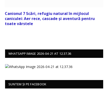
Canionul 7 Scări, refugiu natural în mijlocul
caniculei: Aer rece, cascade și aventură pentru
toate vârstele
WHATSAPP IMAGE 2026-04-21 AT 12.37.36
SUNTEM ȘI PE FACEBOOK