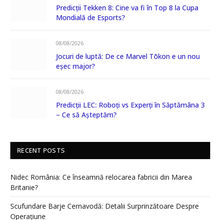
Predicții Tekken 8: Cine va fi în Top 8 la Cupa
Mondială de Esports?
08/08/2026
Jocuri de luptă: De ce Marvel Tōkon e un nou
eșec major?
08/08/2026
Predicții LEC: Roboți vs Experți în Săptămâna 3
– Ce să Așteptăm?
RECENT POSTS
Nidec România: Ce înseamnă relocarea fabricii din Marea
Britanie?
Scufundare Barje Cernavodă: Detalii Surprinzătoare Despre
Operațiune