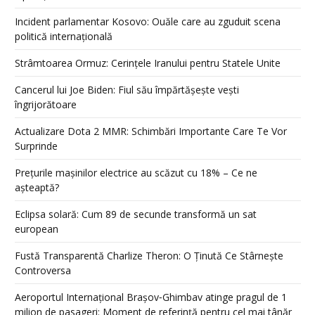
Incident parlamentar Kosovo: Ouăle care au zguduit scena
politică internațională
Strâmtoarea Ormuz: Cerințele Iranului pentru Statele Unite
Cancerul lui Joe Biden: Fiul său împărtășește vești
îngrijorătoare
Actualizare Dota 2 MMR: Schimbări Importante Care Te Vor
Surprinde
Prețurile mașinilor electrice au scăzut cu 18% – Ce ne
așteaptă?
Eclipsa solară: Cum 89 de secunde transformă un sat
european
Fustă Transparentă Charlize Theron: O Ținută Ce Stârnește
Controversa
Aeroportul Internațional Brașov‑Ghimbav atinge pragul de 1
milion de pasageri: Moment de referință pentru cel mai tânăr