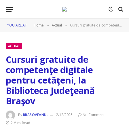
YOU ARE AT:
Home
Actual
Cursuri gratuite de competenţe digitale pentru cetăţeni, la Biblioteca Judeţeană Braşov
»
»
ACTUAL
Cursuri gratuite de
competenţe digitale
pentru cetăţeni, la
Biblioteca Judeţeană
Braşov
By
BRASOVEANUL
12/12/2025
No Comments
2 Mins Read