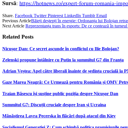
Sursă
:
https://hotnews.ro/expert-forum-romania-impo
Share.
Facebook
Twitter
Pinterest
LinkedIn
Tumblr
Email
Previous Article
Băieți deștepți în energie: Ordonanța lui Bolojan retra
Next Article
Reprezentanța trans în esports: De ce contează în turneul
Related
Posts
Nicușor Dan: Ce secret ascunde în conflictul cu Ilie Bolojan?
Zelenski propune întâlnire cu Putin la summitul G7 din Franța
Adrian Veștea: Apel către liberali înainte de ședința crucială la 
Gaze Marea Neagră: Ce Urmează pentru România și OMV Pet
Traian Băsescu își susține public poziția despre Nicușor Dan
Summitul G7: Discuții cruciale despre Iran și Ucraina
Mănăstirea Lavra Pecerska în flăcări după atacul din Kiev
Socialismul Generației Z: Cum schimbă politica promisiunile pent