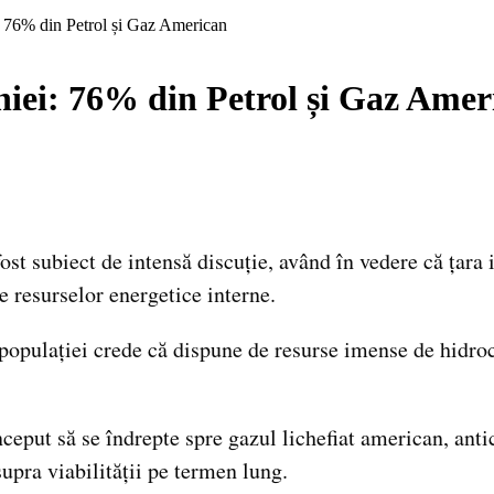
 76% din Petrol și Gaz American
iei: 76% din Petrol și Gaz Amer
fost subiect de intensă discuție, având în vedere că ța
e resurselor energetice interne.
populației crede că dispune de resurse imense de hidroca
ceput să se îndrepte spre gazul lichefiat american, ant
supra viabilității pe termen lung.