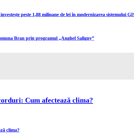
vestește peste 1,88 milioane de lei în modernizarea sistemului GIS 
n comuna Bran prin programul „Anghel Saligny”
corduri: Cum afectează clima?
ază clima?