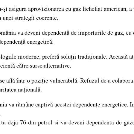
 a-și asigura aprovizionarea cu gaz lichefiat american, 
unei strategii coerente.
România va deveni dependentă de importurile de gaz, cu 
ndependență energetică.
ogiile moderne, preferă soluții tradiționale. Această at
cientă către surse alternative.
se află într-o poziție vulnerabilă. Refuzul de a colabor
ritatea națională.
ânia va rămâne captivă acestei dependențe energetice. In
.
rta-deja-76-din-petrol-si-va-deveni-dependenta-de-ga