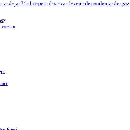
rta-deja-76-din-petrol-si-va-deveni-dependenta-de-g
să?!
 femeilor
PNL
rom?
ru tineri