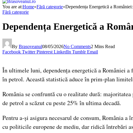
You are at:
Home
»
Fără categorie
»
Dependența Energetică a României:
Fără categorie
Dependența Energetică a Român
By
Brasoveanul
08/05/2026
No Comments
2 Mins Read
Facebook
Twitter
Pinterest
LinkedIn
Tumblr
Email
În ultimele luni, dependența energetică a României a 
în petrol. Această statistică aduce în prim-plan limitel
România se confruntă cu o realitate dură: majoritatea 
de petrol a scăzut cu peste 25% în ultima decadă.
Pentru a-și asigura necesarul de consum, România a în
cu politicile europene de mediu, dar ridică întrebări a