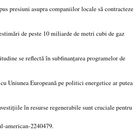
a pus presiuni asupra companiilor locale să contracteze
estimări de peste 10 miliarde de metri cubi de gaz
itudine se reflectă în subfinanțarea programelor de
a cu Uniunea Europeană pe politici energetice ar putea
vestițiile în resurse regenerabile sunt cruciale pentru
zul-american-2240479.