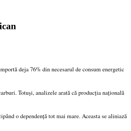
ican
ra importă deja 76% din necesarul de consum energetic
rburi. Totuși, analizele arată că producția națională
icipând o dependență tot mai mare. Aceasta se aliniază