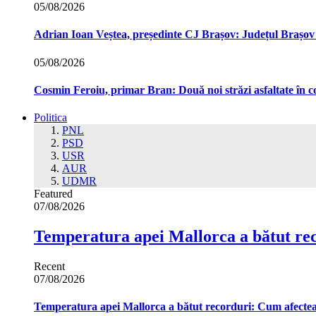
05/08/2026
Adrian Ioan Veștea, președinte CJ Brașov: Județul Brașov in
05/08/2026
Cosmin Feroiu, primar Bran: Două noi străzi asfaltate î
Politica
PNL
PSD
USR
AUR
UDMR
Featured
07/08/2026
Temperatura apei Mallorca a bătut re
Recent
07/08/2026
Temperatura apei Mallorca a bătut recorduri: Cum afecte