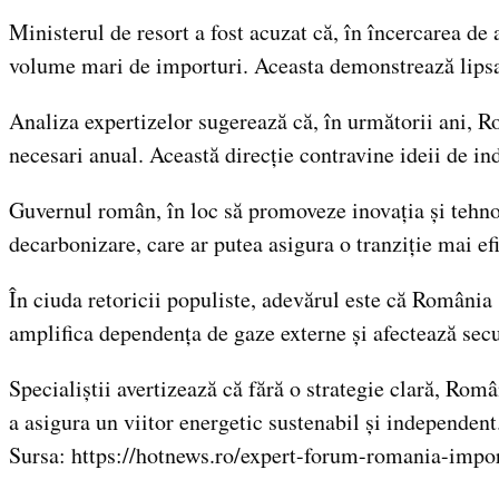
Ministerul de resort a fost acuzat că, în încercarea de
volume mari de importuri. Aceasta demonstrează lipsa 
Analiza expertizelor sugerează că, în următorii ani, 
necesari anual. Această direcție contravine ideii de i
Guvernul român, în loc să promoveze inovația și tehnol
decarbonizare, care ar putea asigura o tranziție mai efi
În ciuda retoricii populiste, adevărul este că România 
amplifica dependența de gaze externe și afectează secu
Specialiștii avertizează că fără o strategie clară, Rom
a asigura un viitor energetic sustenabil și independent
Sursa: https://hotnews.ro/expert-forum-romania-impo