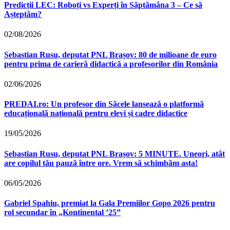
Predicții LEC: Roboți vs Experți în Săptămâna 3 – Ce să
Așteptăm?
02/08/2026
Sebastian Rusu, deputat PNL Brașov: 80 de milioane de euro
pentru prima de carieră didactică a profesorilor din România
02/06/2026
PREDAI.ro: Un profesor din Săcele lansează o platformă
educațională națională pentru elevi și cadre didactice
19/05/2026
Sebastian Rusu, deputat PNL Brașov: 5 MINUTE. Uneori, atât
are copilul tău pauză între ore. Vrem să schimbăm asta!
06/05/2026
Gabriel Spahiu, premiat la Gala Premiilor Gopo 2026 pentru
rol secundar în „Kontinental ’25”