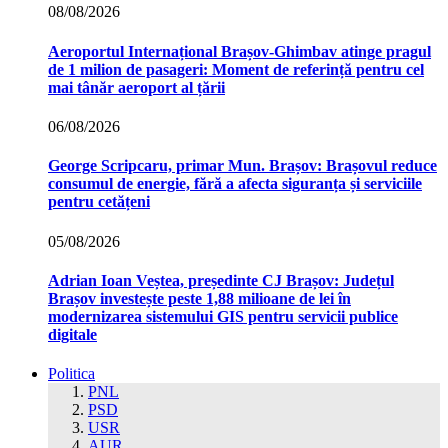
08/08/2026
Aeroportul Internațional Brașov‑Ghimbav atinge pragul
de 1 milion de pasageri: Moment de referință pentru cel
mai tânăr aeroport al țării
06/08/2026
George Scripcaru, primar Mun. Brașov: Brașovul reduce
consumul de energie, fără a afecta siguranța și serviciile
pentru cetățeni
05/08/2026
Adrian Ioan Veștea, președinte CJ Brașov: Județul
Brașov investește peste 1,88 milioane de lei în
modernizarea sistemului GIS pentru servicii publice
digitale
Politica
PNL
PSD
USR
AUR