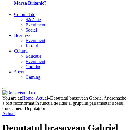
Marea Britanie?
Comunitate
Sănătate
Eveniment
Social
Business
Eveniment
Job-uri
Cultura
Educatie
Eveniment
Cooking
Sport
Gaming
You are at:
Home
»
Actual
»
Deputatul brașovean Gabriel Andronache
a fost reconfirmat în funcția de lider al grupului parlamentar liberal
din Camera Deputaților
Actual
Deputatul brașovean Gabriel