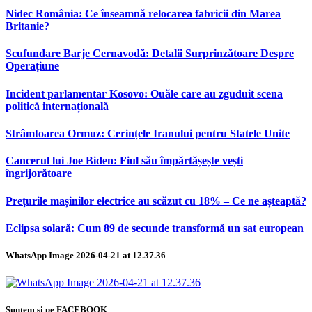
Nidec România: Ce înseamnă relocarea fabricii din Marea
Britanie?
Scufundare Barje Cernavodă: Detalii Surprinzătoare Despre
Operațiune
Incident parlamentar Kosovo: Ouăle care au zguduit scena
politică internațională
Strâmtoarea Ormuz: Cerințele Iranului pentru Statele Unite
Cancerul lui Joe Biden: Fiul său împărtășește vești
îngrijorătoare
Prețurile mașinilor electrice au scăzut cu 18% – Ce ne așteaptă?
Eclipsa solară: Cum 89 de secunde transformă un sat european
WhatsApp Image 2026-04-21 at 12.37.36
Suntem și pe FACEBOOK