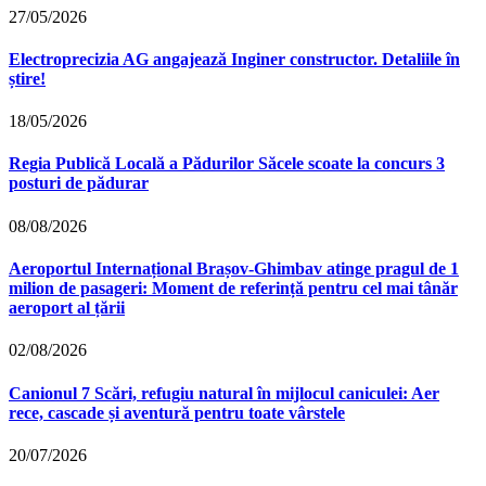
27/05/2026
Electroprecizia AG angajează Inginer constructor. Detaliile în
știre!
18/05/2026
Regia Publică Locală a Pădurilor Săcele scoate la concurs 3
posturi de pădurar
08/08/2026
Aeroportul Internațional Brașov‑Ghimbav atinge pragul de 1
milion de pasageri: Moment de referință pentru cel mai tânăr
aeroport al țării
02/08/2026
Canionul 7 Scări, refugiu natural în mijlocul caniculei: Aer
rece, cascade și aventură pentru toate vârstele
20/07/2026