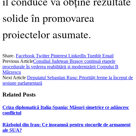
îl conduce va obține rezultate
solide în promovarea
proiectelor asumate.
Share.
Facebook
Twitter
Pinterest
LinkedIn
Tumblr
Email
Previous Article
Consiliul Judeţean Braşov continuă etapele
procedurale în vederea reabilitării şi modernizării Corpului B
Mârzescu
Next Article
Deputatul Sebastian Rusu: Priorități ferme la început de
sesiune parlamentară
Related
Posts
Criza diplomatică Italia-Spania: Măsuri simetrice ce adâncesc
conflictul
Războiul din Iran: Ce inseamnă pentru stocurile de armament
ale SUA?