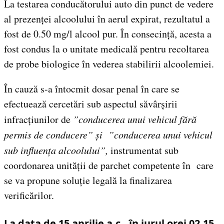
La testarea conducătorului auto din punct de vedere
al prezenței alcoolului în aerul expirat, rezultatul a
fost de 0.50 mg/l alcool pur. În consecință, acesta a
fost condus la o unitate medicală pentru recoltarea
de probe biologice în vederea stabilirii alcoolemiei.
În cauză s-a întocmit dosar penal în care se
efectuează cercetări sub aspectul săvârșirii
infracțiunilor de
”conducerea unui vehicul fără
permis de conducere” și
”conducerea unui vehicul
sub influența alcoolului”,
instrumentat sub
coordonarea unității de parchet competente în care
se va propune soluție legală la finalizarea
verificărilor.
La data de 15 aprilie a.c., în jurul orei 02.15,