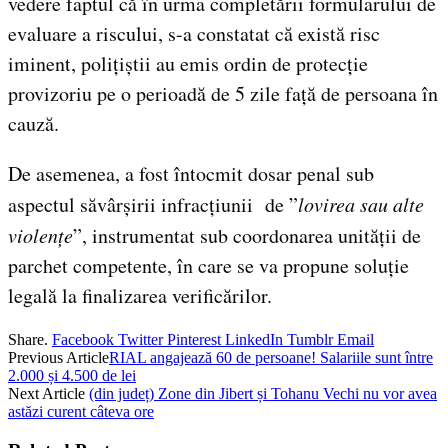
vedere faptul că în urma completării formularului de
evaluare a riscului, s-a constatat că există risc
iminent, polițiștii au emis ordin de protecție
provizoriu pe o perioadă de 5 zile față de persoana în
cauză.
De asemenea, a fost întocmit dosar penal sub
aspectul săvârșirii infracțiunii de ”
lovirea sau alte
violențe
”, instrumentat sub coordonarea unității de
parchet competente, în care se va propune soluție
legală la finalizarea verificărilor.
Share.
Facebook
Twitter
Pinterest
LinkedIn
Tumblr
Email
Previous Article
RIAL angajează 60 de persoane! Salariile sunt între
2.000 și 4.500 de lei
Next Article
(din județ) Zone din Jibert și Tohanu Vechi nu vor avea
astăzi curent câteva ore