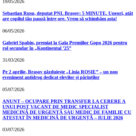
19/05/2026
Sebastian Rusu, deputat PNL Brașov: 5 MINUTE. Uneori, atât
are copilul tău pauză între ore. Vrem să schimbăm asta!
06/05/2026
Gabriel Spahiu, premiat la Gala Premiilor Gopo 2026 pentru
rol secundar în „Kontinental ’25”
31/03/2026
Pe 2 aprilie, Brașov găzduiește „Linia ROȘIE” – un nou
eveniment antidrog dedicat elevilor și părinților
05/07/2026
ANUNȚ – OCUPARE PRIN TRANSFER LA CERERE A
UNUI POST VACANT DE MEDIC SPECIALIST
MEDICINĂ DE URGENȚĂ SAU MEDIC DE FAMILIE CU
ATESTAT ÎN MEDICINĂ DE URGENȚĂ – IULIE 2026
03/07/2026