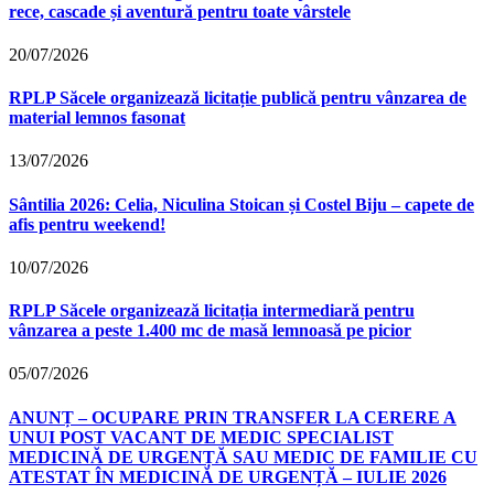
rece, cascade și aventură pentru toate vârstele
20/07/2026
RPLP Săcele organizează licitație publică pentru vânzarea de
material lemnos fasonat
13/07/2026
Sântilia 2026: Celia, Niculina Stoican și Costel Biju – capete de
afis pentru weekend!
10/07/2026
RPLP Săcele organizează licitația intermediară pentru
vânzarea a peste 1.400 mc de masă lemnoasă pe picior
05/07/2026
ANUNȚ – OCUPARE PRIN TRANSFER LA CERERE A
UNUI POST VACANT DE MEDIC SPECIALIST
MEDICINĂ DE URGENȚĂ SAU MEDIC DE FAMILIE CU
ATESTAT ÎN MEDICINĂ DE URGENȚĂ – IULIE 2026