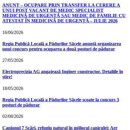
ANUNȚ – OCUPARE PRIN TRANSFER LA CERERE A
UNUI POST VACANT DE MEDIC SPECIALIST
MEDICINĂ DE URGENȚĂ SAU MEDIC DE FAMILIE CU
ATESTAT ÎN MEDICINĂ DE URGENȚĂ – IULIE 2026
16/06/2026
Regia Publică Locală a Pădurilor Săcele anunță organizarea
unui concurs pentru ocuparea a două posturi de pădurar
27/05/2026
Electroprecizia AG angajează Inginer constructor. Detaliile în
știre!
18/05/2026
Regia Publică Locală a Pădurilor Săcele scoate la concurs 3
posturi de pădurar
02/08/2026
Canionul 7 Scări, refugiu natural în mijlocul caniculei: Aer