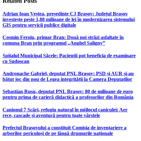
Related
Posts
Adrian Ioan Veștea, președinte CJ Brașov: Județul Brașov
investește peste 1,88 milioane de lei în modernizarea sistemului
GIS pentru servicii publice digitale
Cosmin Feroiu, primar Bran: Două noi străzi asfaltate în
comuna Bran prin programul „Anghel Saligny”
Spitalul Municipal Săcele: Pacienții pot beneficia de examinare
cu Sudoscan
Andronache Gabriel, deputat PNL Brașov: PSD și AUR și-au
bătut joc din nou de Legea integrității la Camera Deputaților
Sebastian Rusu, deputat PNL Brașov: 80 de milioane de euro
pentru prima de carieră didactică a profesorilor din România
Canionul 7 Scări, refugiu natural în mijlocul caniculei: Aer
rece, cascade și aventură pentru toate vârstele
Prefectul Brașovului a constituit Comisia de inventariere a
arborilor periculoși de pe lângă drumurile naționale