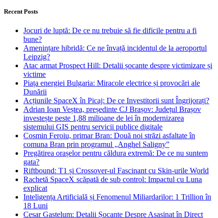
Recent Posts
Jocuri de luptă: De ce nu trebuie să fie dificile pentru a fi
bune?
Amenințare hibridă: Ce ne învață incidentul de la aeroportul
Leipzig?
Atac armat Prospect Hill: Detalii șocante despre victimizare și
victime
Piața energiei Bulgaria: Miracole electrice și provocări ale
Dunării
Acțiunile SpaceX în Picaj: De ce Investitorii sunt Îngrijorați?
Adrian Ioan Veștea, președinte CJ Brașov: Județul Brașov
investește peste 1,88 milioane de lei în modernizarea
sistemului GIS pentru servicii publice digitale
Cosmin Feroiu, primar Bran: Două noi străzi asfaltate în
comuna Bran prin programul „Anghel Saligny”
Pregătirea orașelor pentru căldura extremă: De ce nu suntem
gata?
Riftbound: T1 și Crossover-ul Fascinant cu Skin-urile World
Rachetă SpaceX scăpată de sub control: Impactul cu Luna
explicat
Inteligența Artificială și Fenomenul Miliardarilor: 1 Trillion în
18 Luni
Cesar Gastelum: Detalii Șocante Despre Asasinat în Direct