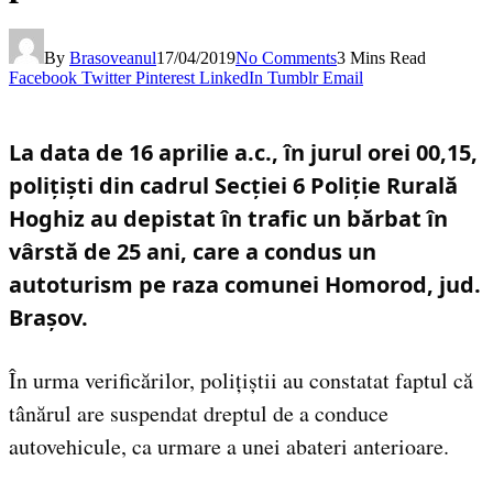
By
Brasoveanul
17/04/2019
No Comments
3 Mins Read
Facebook
Twitter
Pinterest
LinkedIn
Tumblr
Email
La data de 16 aprilie a.c., în jurul orei 00,15,
polițiști din cadrul Secției 6 Poliție Rurală
Hoghiz au depistat în trafic un bărbat în
vârstă de 25 ani, care a condus un
autoturism pe raza comunei Homorod, jud.
Brașov.
În urma verificărilor, polițiștii au constatat faptul că
tânărul are suspendat dreptul de a conduce
autovehicule, ca urmare a unei abateri anterioare.