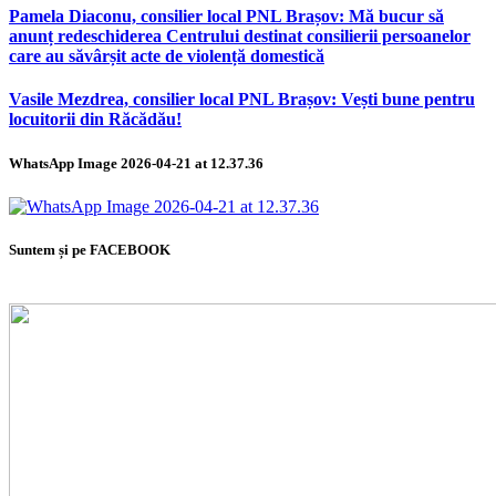
Pamela Diaconu, consilier local PNL Brașov: Mă bucur să
anunț redeschiderea Centrului destinat consilierii persoanelor
care au săvârșit acte de violență domestică
Vasile Mezdrea, consilier local PNL Brașov: Vești bune pentru
locuitorii din Răcădău!
WhatsApp Image 2026-04-21 at 12.37.36
Suntem și pe FACEBOOK