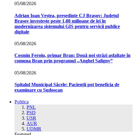
05/08/2026
Adrian Ioan Veștea, președinte CJ Brașov: Județul
Brașov investește peste 1,88 milioane de lei în
modernizarea sistemului GIS pentru servicii publice
digitale
05/08/2026
Cosmin Feroiu, primar Bran: Două noi străzi asfaltate în
comuna Bran prin programul „Anghel Saligny”
05/08/2026
Spitalul Municipal Săcele: Pacienții pot beneficia de
examinare cu Sudoscan
Politica
PNL
PSD
USR
AUR
UDMR
Featured