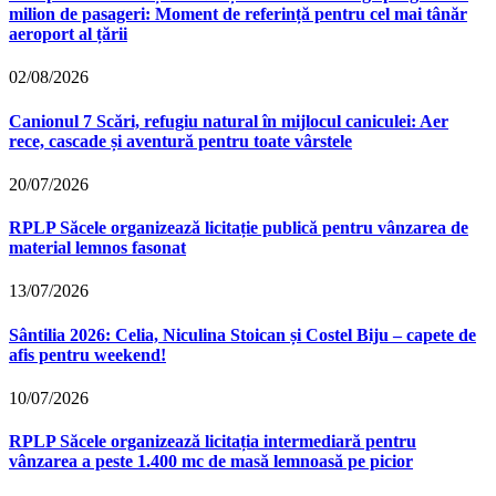
milion de pasageri: Moment de referință pentru cel mai tânăr
aeroport al țării
02/08/2026
Canionul 7 Scări, refugiu natural în mijlocul caniculei: Aer
rece, cascade și aventură pentru toate vârstele
20/07/2026
RPLP Săcele organizează licitație publică pentru vânzarea de
material lemnos fasonat
13/07/2026
Sântilia 2026: Celia, Niculina Stoican și Costel Biju – capete de
afis pentru weekend!
10/07/2026
RPLP Săcele organizează licitația intermediară pentru
vânzarea a peste 1.400 mc de masă lemnoasă pe picior