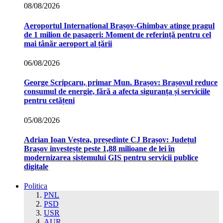
08/08/2026
Aeroportul Internațional Brașov‑Ghimbav atinge pragul
de 1 milion de pasageri: Moment de referință pentru cel
mai tânăr aeroport al țării
06/08/2026
George Scripcaru, primar Mun. Brașov: Brașovul reduce
consumul de energie, fără a afecta siguranța și serviciile
pentru cetățeni
05/08/2026
Adrian Ioan Veștea, președinte CJ Brașov: Județul
Brașov investește peste 1,88 milioane de lei în
modernizarea sistemului GIS pentru servicii publice
digitale
Politica
PNL
PSD
USR
AUR