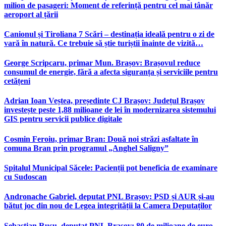
milion de pasageri: Moment de referință pentru cel mai tânăr
aeroport al țării
Canionul și Tiroliana 7 Scări – destinația ideală pentru o zi de
vară în natură. Ce trebuie să știe turiștii înainte de vizită…
George Scripcaru, primar Mun. Brașov: Brașovul reduce
consumul de energie, fără a afecta siguranța și serviciile pentru
cetățeni
Adrian Ioan Veștea, președinte CJ Brașov: Județul Brașov
investește peste 1,88 milioane de lei în modernizarea sistemului
GIS pentru servicii publice digitale
Cosmin Feroiu, primar Bran: Două noi străzi asfaltate în
comuna Bran prin programul „Anghel Saligny”
Spitalul Municipal Săcele: Pacienții pot beneficia de examinare
cu Sudoscan
Andronache Gabriel, deputat PNL Brașov: PSD și AUR și-au
bătut joc din nou de Legea integrității la Camera Deputaților
Sebastian Rusu, deputat PNL Brașov: 80 de milioane de euro