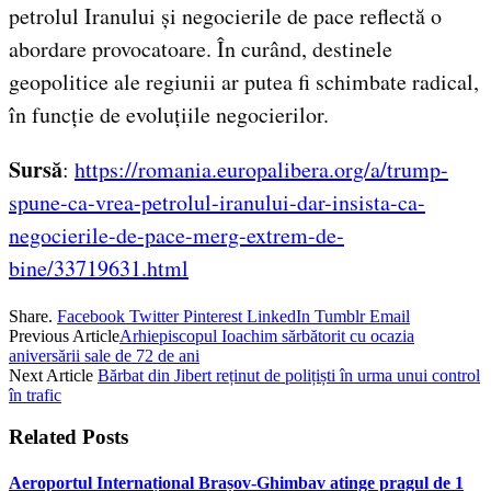
petrolul Iranului și negocierile de pace reflectă o
abordare provocatoare. În curând, destinele
geopolitice ale regiunii ar putea fi schimbate radical,
în funcție de evoluțiile negocierilor.
Sursă
:
https://romania.europalibera.org/a/trump-
spune-ca-vrea-petrolul-iranului-dar-insista-ca-
negocierile-de-pace-merg-extrem-de-
bine/33719631.html
Share.
Facebook
Twitter
Pinterest
LinkedIn
Tumblr
Email
Previous Article
Arhiepiscopul Ioachim sărbătorit cu ocazia
aniversării sale de 72 de ani
Next Article
Bărbat din Jibert reținut de polițiști în urma unui control
în trafic
Related
Posts
Aeroportul Internațional Brașov‑Ghimbav atinge pragul de 1