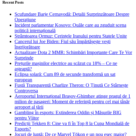
Recent Posts
Scufundare Barje Cernavodă: Detalii Surprinzătoare Despre
Operațiune
Incident parlamentar Kosovo: Ouăle care au zguduit scena
politică internațională
Strâmtoarea Ormuz: Cerințele Iranului pentru Statele Unite
Cancerul lui Joe Biden: Fiul său împărtășește vești
îngrijorătoare
Actualizare Dota 2 MMR: Schimbări Importante Care Te Vor
Surprinde
Prețurile mașinilor electrice au scăzut cu 18% – Ce ne
așteaptă?
Eclipsa solară: Cum 89 de secunde transformă un sat
european
Fustă Transparentă Charlize Theron: O Ținută Ce Stârnește
Controversa
Aeroportul Internațional Brașov‑Ghimbav atinge pragul de 1
milion de pasageri: Moment de referință pentru cel mai tânăr
aeroport al țării
Gambling în esports: Extinderea Oddin și Măsurile BIG
pentru Viitor
Predicții Tekken 8: Cine va fi în Top 8 la Cupa Mondială de
Esports?
Jocuri de luptă: De ce Marvel Tōkon e un nou eșec major?