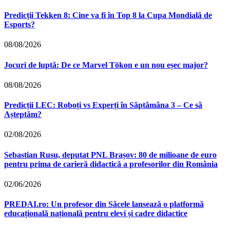
Predicții Tekken 8: Cine va fi în Top 8 la Cupa Mondială de
Esports?
08/08/2026
Jocuri de luptă: De ce Marvel Tōkon e un nou eșec major?
08/08/2026
Predicții LEC: Roboți vs Experți în Săptămâna 3 – Ce să
Așteptăm?
02/08/2026
Sebastian Rusu, deputat PNL Brașov: 80 de milioane de euro
pentru prima de carieră didactică a profesorilor din România
02/06/2026
PREDAI.ro: Un profesor din Săcele lansează o platformă
educațională națională pentru elevi și cadre didactice