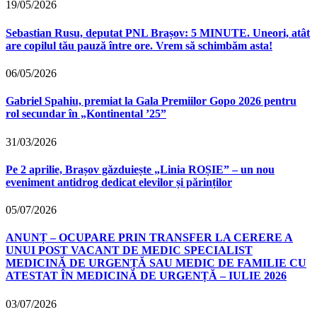
19/05/2026
Sebastian Rusu, deputat PNL Brașov: 5 MINUTE. Uneori, atât
are copilul tău pauză între ore. Vrem să schimbăm asta!
06/05/2026
Gabriel Spahiu, premiat la Gala Premiilor Gopo 2026 pentru
rol secundar în „Kontinental ’25”
31/03/2026
Pe 2 aprilie, Brașov găzduiește „Linia ROȘIE” – un nou
eveniment antidrog dedicat elevilor și părinților
05/07/2026
ANUNȚ – OCUPARE PRIN TRANSFER LA CERERE A
UNUI POST VACANT DE MEDIC SPECIALIST
MEDICINĂ DE URGENȚĂ SAU MEDIC DE FAMILIE CU
ATESTAT ÎN MEDICINĂ DE URGENȚĂ – IULIE 2026
03/07/2026