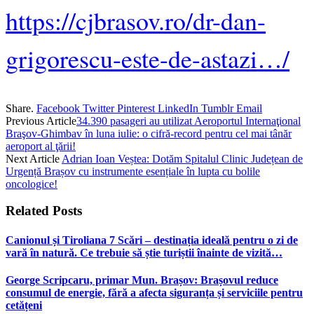
https://cjbrasov.ro/dr-dan-
grigorescu-este-de-astazi…/
Share.
Facebook
Twitter
Pinterest
LinkedIn
Tumblr
Email
Previous Article
34.390 pasageri au utilizat Aeroportul Internaţional
Braşov-Ghimbav în luna iulie: o cifră-record pentru cel mai tânăr
aeroport al ţării!
Next Article
Adrian Ioan Veștea: Dotăm Spitalul Clinic Județean de
Urgență Brașov cu instrumente esențiale în lupta cu bolile
oncologice!
Related
Posts
Canionul și Tiroliana 7 Scări – destinația ideală pentru o zi de
vară în natură. Ce trebuie să știe turiștii înainte de vizită…
George Scripcaru, primar Mun. Brașov: Brașovul reduce
consumul de energie, fără a afecta siguranța și serviciile pentru
cetățeni