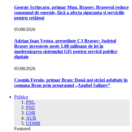
George Scripcaru, primar Mun. Brașov: Brașovul reduce
consumul de energie, fără a afecta siguranța și serviciile
pentru cetățeni
05/08/2026
Adrian Ioan Veștea, președinte CJ Brașov: Județul
Brașov investește peste 1,88 milioane de lei în
modernizarea sistemului GIS pentru servicii publice
digitale
05/08/2026
Cosmin Feroiu, primar Bran: Două noi străzi asfaltate în
comuna Bran prin programul „Anghel Saligny”
Politica
PNL
PSD
USR
AUR
UDMR
Featured