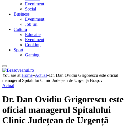
Eveniment
Social
Business
Eveniment
Job-uri
Cultura
Educatie
Eveniment
Cooking
Sport
Gaming
You are at:
Home
»
Actual
»
Dr. Dan Ovidiu Grigorescu este oficial
managerul Spitalului Clinic Județean de Urgență Brașov
Actual
Dr. Dan Ovidiu Grigorescu este
oficial managerul Spitalului
Clinic Județean de Urgență