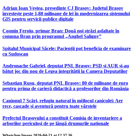
Adrian Ioan Veștea, președinte CJ Brașov: Județul Brașov
investește peste 1,88 milioane de lei în modernizarea sistemului
GIS pentru servicii publice digitale
Cosmin Feroiu, primar Bran: Două noi străzi asfaltate în
comuna Bran prin programul „Anghel Saligny”
Spitalul Municipal Săcele: Pacienții pot beneficia de examinare
cu Sudoscan
Andronache Gabriel, deputat PNL Brașov: PSD și AUR și-au
bătut joc din nou de Legea integrității la Camera Deputaților
Sebastian Rusu, deputat PNL Brașov: 80 de milioane de euro
pentru prima de carieră didactică a profesorilor din România
Canionul 7 Scări, refugiu natural în mijlocul caniculei: Aer
rece, cascade și aventură pentru toate vârstele
Prefectul Brașovului a constituit Comisia de inventariere a
arborilor periculoși de pe lângă drumurile naționale
WhatsApp Image 2026-04-21 at 12.37.36