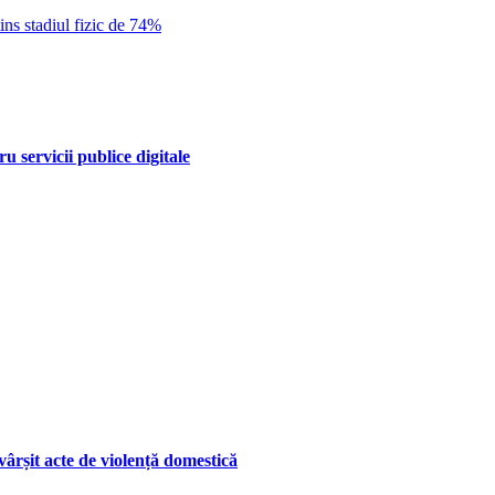
tins stadiul fizic de 74%
 servicii publice digitale
ârșit acte de violență domestică