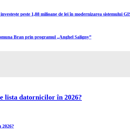
vestește peste 1,88 milioane de lei în modernizarea sistemului GIS 
n comuna Bran prin programul „Anghel Saligny”
 lista datornicilor în 2026?
în 2026?