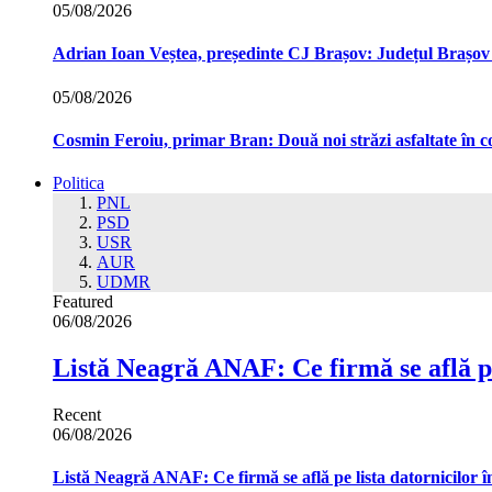
05/08/2026
Adrian Ioan Veștea, președinte CJ Brașov: Județul Brașov in
05/08/2026
Cosmin Feroiu, primar Bran: Două noi străzi asfaltate î
Politica
PNL
PSD
USR
AUR
UDMR
Featured
06/08/2026
Listă Neagră ANAF: Ce firmă se află pe
Recent
06/08/2026
Listă Neagră ANAF: Ce firmă se află pe lista datornicilor 