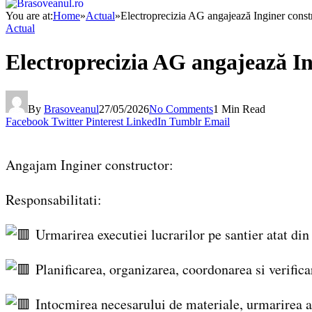
You are at:
Home
»
Actual
»
Electroprecizia AG angajează Inginer construc
Actual
Electroprecizia AG angajează Ingi
By
Brasoveanul
27/05/2026
No Comments
1 Min Read
Facebook
Twitter
Pinterest
LinkedIn
Tumblr
Email
Angajam Inginer constructor:
Responsabilitati:
Urmarirea executiei lucrarilor pe santier atat din p
Planificarea, organizarea, coordonarea si verificar
Intocmirea necesarului de materiale, urmarirea a