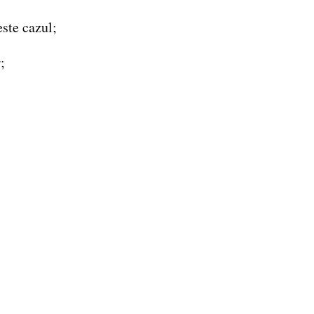
este cazul;
;