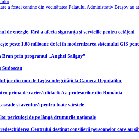
nilor
zare a fostei cantine din vecinătatea Palatului Administrativ Brașov au a
e energie, fără a afecta siguranța și serviciile pentru cetățeni
te peste 1,88 milioane de lei în modernizarea sistemului GIS pentru
na Bran prin programul „Anghel Saligny”
cu Sudoscan
 joc din nou de Legea integrității la Camera Deputaților
tru prima de carieră didactică a profesorilor din România
 cascade și aventură pentru toate vârstele
ilor periculoși de pe lângă drumurile naționale
deschiderea Centrului destinat consilierii persoanelor care au săv