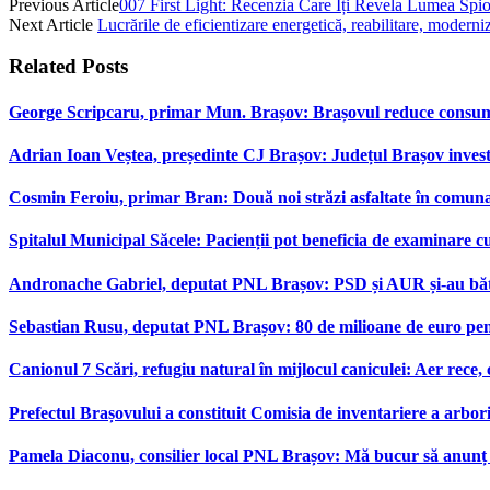
Previous Article
007 First Light: Recenzia Care Îți Revela Lumea Spio
Next Article
Lucrările de eficientizare energetică, reabilitare, moderni
Related
Posts
George Scripcaru, primar Mun. Brașov: Brașovul reduce consumul d
Adrian Ioan Veștea, președinte CJ Brașov: Județul Brașov investeș
Cosmin Feroiu, primar Bran: Două noi străzi asfaltate în comu
Spitalul Municipal Săcele: Pacienții pot beneficia de examinare 
Andronache Gabriel, deputat PNL Brașov: PSD și AUR și-au bătut
Sebastian Rusu, deputat PNL Brașov: 80 de milioane de euro pen
Canionul 7 Scări, refugiu natural în mijlocul caniculei: Aer rece,
Prefectul Brașovului a constituit Comisia de inventariere a arbor
Pamela Diaconu, consilier local PNL Brașov: Mă bucur să anunț re