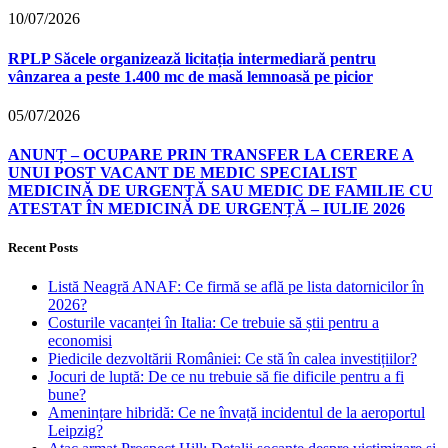
10/07/2026
RPLP Săcele organizează licitația intermediară pentru
vânzarea a peste 1.400 mc de masă lemnoasă pe picior
05/07/2026
ANUNȚ – OCUPARE PRIN TRANSFER LA CERERE A
UNUI POST VACANT DE MEDIC SPECIALIST
MEDICINĂ DE URGENȚĂ SAU MEDIC DE FAMILIE CU
ATESTAT ÎN MEDICINĂ DE URGENȚĂ – IULIE 2026
Recent Posts
Listă Neagră ANAF: Ce firmă se află pe lista datornicilor în
2026?
Costurile vacanței în Italia: Ce trebuie să știi pentru a
economisi
Piedicile dezvoltării României: Ce stă în calea investițiilor?
Jocuri de luptă: De ce nu trebuie să fie dificile pentru a fi
bune?
Amenințare hibridă: Ce ne învață incidentul de la aeroportul
Leipzig?