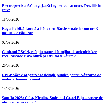
Electroprecizia AG angajează Inginer constructor. Detaliile în
știre!
18/05/2026
Regia Publică Locală a Pădurilor Săcele scoate la concurs 3
posturi de pădurar
02/08/2026
Canionul 7 Scări, refugiu natural în mijlocul caniculei: Aer
rece, cascade și aventură pentru toate vârstele
20/07/2026
RPLP Săcele organizează licitație publică pentru vânzarea de
material lemnos fasonat
13/07/2026
Sântilia 2026: Celia, Niculina Stoican și Costel Biju – capete de
afis pentru weekend!