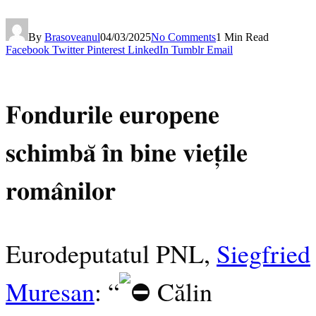
By
Brasoveanul
04/03/2025
No Comments
1 Min Read
Facebook
Twitter
Pinterest
LinkedIn
Tumblr
Email
𝐅𝐨𝐧𝐝𝐮𝐫𝐢𝐥𝐞 𝐞𝐮𝐫𝐨𝐩𝐞𝐧𝐞
𝐬𝐜𝐡𝐢𝐦𝐛𝐚̆ 𝐢̂𝐧 𝐛𝐢𝐧𝐞 𝐯𝐢𝐞𝐭̦𝐢𝐥𝐞
𝐫𝐨𝐦𝐚̂𝐧𝐢𝐥𝐨𝐫
Eurodeputatul PNL,
Siegfried
Muresan
: “
Călin