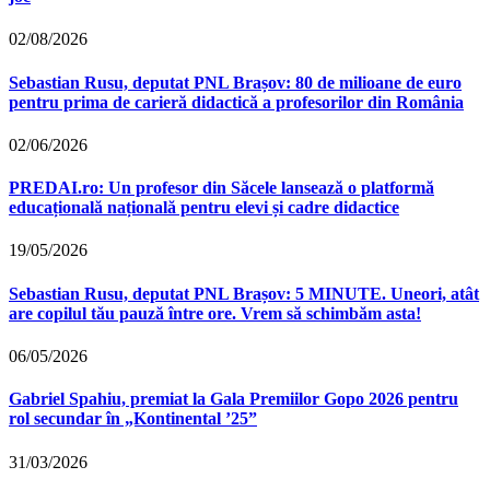
02/08/2026
Sebastian Rusu, deputat PNL Brașov: 80 de milioane de euro
pentru prima de carieră didactică a profesorilor din România
02/06/2026
PREDAI.ro: Un profesor din Săcele lansează o platformă
educațională națională pentru elevi și cadre didactice
19/05/2026
Sebastian Rusu, deputat PNL Brașov: 5 MINUTE. Uneori, atât
are copilul tău pauză între ore. Vrem să schimbăm asta!
06/05/2026
Gabriel Spahiu, premiat la Gala Premiilor Gopo 2026 pentru
rol secundar în „Kontinental ’25”
31/03/2026