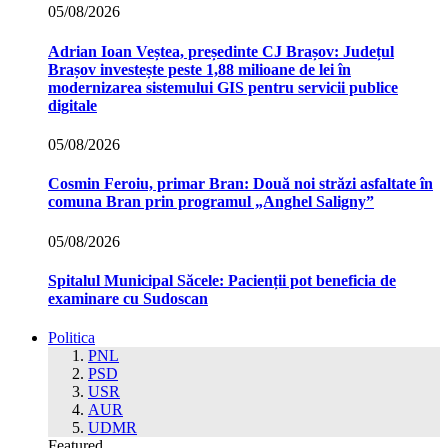
05/08/2026
Adrian Ioan Veștea, președinte CJ Brașov: Județul
Brașov investește peste 1,88 milioane de lei în
modernizarea sistemului GIS pentru servicii publice
digitale
05/08/2026
Cosmin Feroiu, primar Bran: Două noi străzi asfaltate în
comuna Bran prin programul „Anghel Saligny”
05/08/2026
Spitalul Municipal Săcele: Pacienții pot beneficia de
examinare cu Sudoscan
Politica
PNL
PSD
USR
AUR
UDMR
Featured