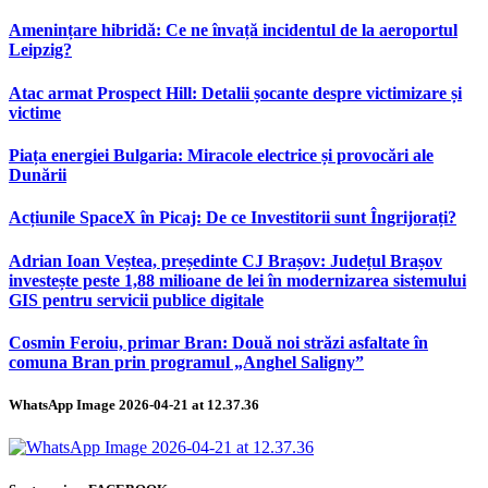
Amenințare hibridă: Ce ne învață incidentul de la aeroportul
Leipzig?
Atac armat Prospect Hill: Detalii șocante despre victimizare și
victime
Piața energiei Bulgaria: Miracole electrice și provocări ale
Dunării
Acțiunile SpaceX în Picaj: De ce Investitorii sunt Îngrijorați?
Adrian Ioan Veștea, președinte CJ Brașov: Județul Brașov
investește peste 1,88 milioane de lei în modernizarea sistemului
GIS pentru servicii publice digitale
Cosmin Feroiu, primar Bran: Două noi străzi asfaltate în
comuna Bran prin programul „Anghel Saligny”
WhatsApp Image 2026-04-21 at 12.37.36