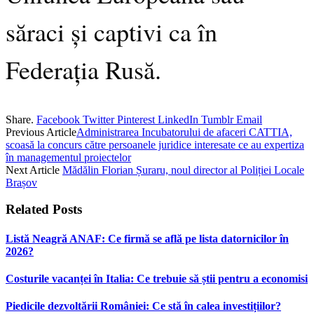
săraci și captivi ca în
Federația Rusă.
Share.
Facebook
Twitter
Pinterest
LinkedIn
Tumblr
Email
Previous Article
Administrarea Incubatorului de afaceri CATTIA,
scoasă la concurs către persoanele juridice interesate ce au expertiza
în managementul proiectelor
Next Article
Mădălin Florian Șuraru, noul director al Poliției Locale
Brașov
Related
Posts
Listă Neagră ANAF: Ce firmă se află pe lista datornicilor în
2026?
Costurile vacanței în Italia: Ce trebuie să știi pentru a economisi
Piedicile dezvoltării României: Ce stă în calea investițiilor?